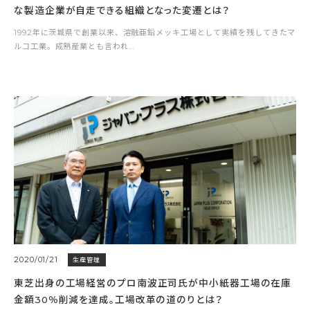
な製造企業が自走できる組織となった変遷とは？
1992年に茨城県で創業以来、溶融亜鉛メッキ工場として実績を残してきたマ
ルコ工業。成熟産業とも言われ...
2020/01/21
生産管理
東芝出身の工場経営のプロ南波正司氏が中小紙器工場の在庫
金額30％削減を達成。工場改革の道のりとは？