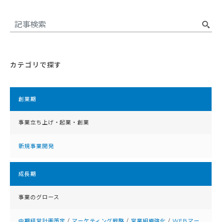
カテゴリで探す
創業期
事業立ち上げ・起業・創業
新規事業開発
成⻑期
事業のグロース
中期経営計画策定
/
マーケティング戦略
/
営業組織強化
/
WEBマー