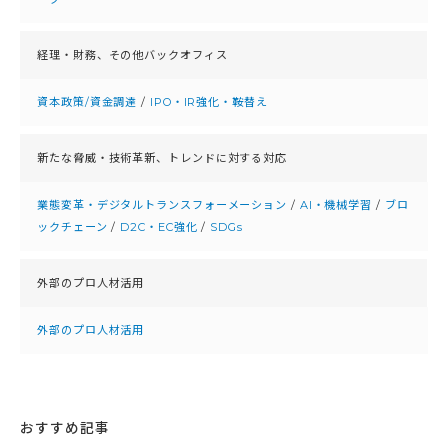
経理・財務、
その他バックオフィス
資本政策/資金調達
/
IPO・IR強化・鞍替え
新たな脅威・技術革新、
トレンドに対する対応
業態変革・デジタルトランスフォーメーション
/
AI・機械学習
/
ブロ
ックチェーン
/
D2C・EC強化
/
SDGs
外部のプロ人材活用
外部のプロ人材活用
おすすめ記事