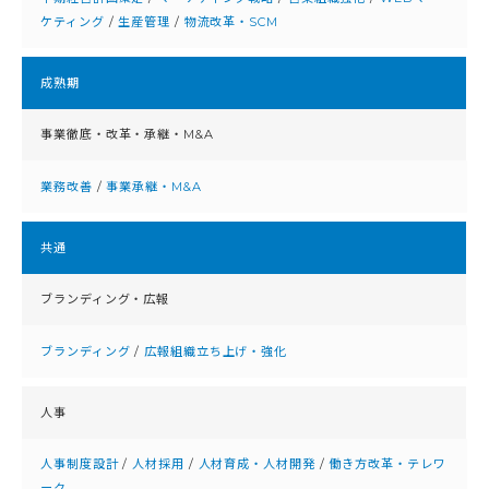
ケティング
/
生産管理
/
物流改革・SCM
成熟期
事業徹底・改⾰・承継・M&A
業務改善
/
事業承継・M&A
共通
ブランディング・広報
ブランディング
/
広報組織立ち上げ・強化
人事
人事制度設計
/
人材採用
/
人材育成・人材開発
/
働き方改革・テレワ
ーク