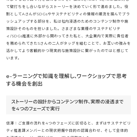
て壁打ちをし合いながらストーリーを決めていく形で進めました。役
割としてAさんがSDGsやサステナビリティの情報の潮流を掴んでブラ
ッシュアップする部分を、私は社内浸透のためのコンテンツ制作や施
策設計そのものを担いました。さまざまな業種のサステナビリテ
ィ/SDGs推進に外部から関わってきた私と、大企業内で実際に責任者
を務められてきたSさんの二人がタッグを組むことで、お互いの強みを
活かしてより客観的かつ現実的な施策設計に繋がったのではと感じて
います。
e-ラーニングで知識を理解し、ワークショップで思考
する機会を創出
ストーリーの設計からコンテンツ制作、実際の浸透まで
を4つのフェーズで実行
信澤：ご支援の流れを4つのフェーズに区切ると、まずはサステナビリ
ティ推進課メンバーとの現状把握や目的の認識合わせ、そして全体的