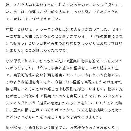
統一された内容を実施するのが初めてだったので、かなり手探りでし
た。そこは、信澤さんが目的や内容をしっかり汲んでくださったの
で、安心してお任せできました。
村松：とはいえ、e-ラーニングとは別の大変さがありました。セミナ
ーに参加して聞くだけのものとは違いますから、「今後の業務につな
げてもらう」という目的や実施の流れなどをしっかり伝えなければい
けません。ここが難しかったですね。
小林部長：加えて、もともと当社には堅実に物事を進めていくスタイ
ルがありました。「今ある事実と過去の経緯をしっかり踏まえた上
で、実現可能性の高い計画を着実にやっていこう」という姿勢です。
そのような前提を考えると、今後SDGs経営を実現するための思考転
換を図ることそのものの難しさや必要性を感じていました。物事の変
化が激しい時代の中で長期ビジョンを実現するためには、バックキャ
スティングという「逆算の思考」があることを知っていただくと同時
に、堅実に積み上げていくだけではなく、未来を描き挑戦する思考と
はどのようなものかを体感してもらう必要がありました。
尾林課長：生命保険という事業では、お客様からお金をお預かりし