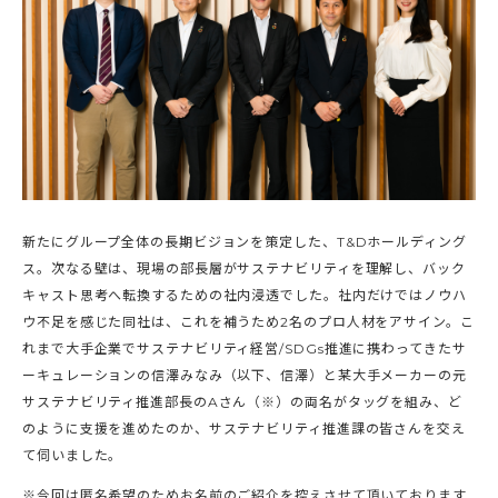
新たにグループ全体の長期ビジョンを策定した、T&Dホールディング
ス。次なる壁は、現場の部長層がサステナビリティを理解し、バック
キャスト思考へ転換するための社内浸透でした。社内だけではノウハ
ウ不足を感じた同社は、これを補うため2名のプロ人材をアサイン。こ
れまで大手企業でサステナビリティ経営/SDGs推進に携わってきたサ
ーキュレーションの信澤みなみ（以下、信澤）と某大手メーカーの元
サステナビリティ推進部長のAさん（※）の両名がタッグを組み、ど
のように支援を進めたのか、サステナビリティ推進課の皆さんを交え
て伺いました。
※今回は匿名希望のためお名前のご紹介を控えさせて頂いております