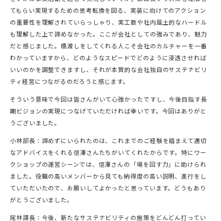
てもらい実現するための思考転換を図る、実装に向けてのアクション
の重要性を理解されていらっしゃり、実工数や社内風土的なハードル
も理解した上で諦めなかった。ここが会社としての強みであり、魅力
だと感じました。橋渡しをしてくれる人こそ会社のカルチャーを一番
わかっていますから、どのようなスピードでどのように浸透させれば
いいのかを調整できますし、それが本質的な会社独自のサステナビリ
ティ経営につながるのだろうと感じます。
そういう意味で今回は皆さんがいて心強かったですし、今後目指す長
期ビジョンの実現につなげていただければ幸いです。今回はありがと
うございました。
小林部長：諦めずにいられたのは、これまでのご経験を踏まえて適切
なアドバイスをくれる信澤さんたちがいてくれたからです。特にワー
クショップの運営シーンでは、信澤さんの「場を回す力」に助けられ
ました。役職の高いメンバーから見ても納得度の高い説明、進行をし
ていただいたので、お願いしてよかったと思っています。どうもあり
がとうございました。
尾林課長：今後、新たなサステナビリティの施策をどんどん打ってい