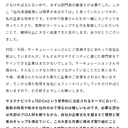
かなければならない中で、まずは部門長の腹落ちが必要でした。しか
し「社内浸透施策には限界があるのでは」と思っていたというのが、
私の正直な気持ちです。その中で信澤さんたちが一緒にコンテンツを
作ってくださり、実際のワークショップでも力を発揮していただいた
ことで、期待以上に大きく前進できた気がします。ありがとうござい
ました。
村松：今回、サーキュレーションさんにご依頼するにあたって他社比
較はしていませんが、そもそもサステナビリティに通じた専門家をア
サインできる企業はまだ少ないでしょう。サーキュレーションさんの
強みは、そんなニッチな人材ともつながっていることだと思います。
今後、信澤さんたちはまた新たに企業のご支援をされると思います
が、そこから得た知見を当社にもフィードバックしていただければと
思いますので、引き続きよろしくお願いします。
サステナビリティ/SDGsという世界的に注目されるテーマにおいて、
最新の知見や視点を社内のみで得るのは難しいものです。必要な部分
は外部のプロ人材を頼りながら、自社の企業文化を踏まえて理想と現
実のギャップを埋めていく。この大変な作業に諦めず取り組むこと