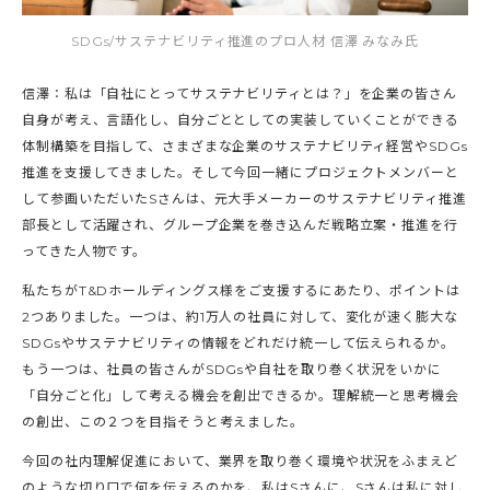
SDGs/サステナビリティ推進のプロ人材 信澤 みなみ氏
信澤：私は「自社にとってサステナビリティとは？」を企業の皆さん
自身が考え、言語化し、自分ごととしての実装していくことができる
体制構築を目指して、さまざまな企業のサステナビリティ経営やSDGs
推進を支援してきました。そして今回一緒にプロジェクトメンバーと
して参画いただいたSさんは、元大手メーカーのサステナビリティ推進
部長として活躍され、グループ企業を巻き込んだ戦略立案・推進を行
ってきた人物です。
私たちがT&Dホールディングス様をご支援するにあたり、ポイントは
2つありました。一つは、約1万人の社員に対して、変化が速く膨大な
SDGsやサステナビリティの情報をどれだけ統一して伝えられるか。
もう一つは、社員の皆さんがSDGsや自社を取り巻く状況をいかに
「自分ごと化」して考える機会を創出できるか。理解統一と思考機会
の創出、この２つを目指そうと考えました。
今回の社内理解促進において、業界を取り巻く環境や状況をふまえど
のような切り口で何を伝えるのかを、私はSさんに、Sさんは私に対し