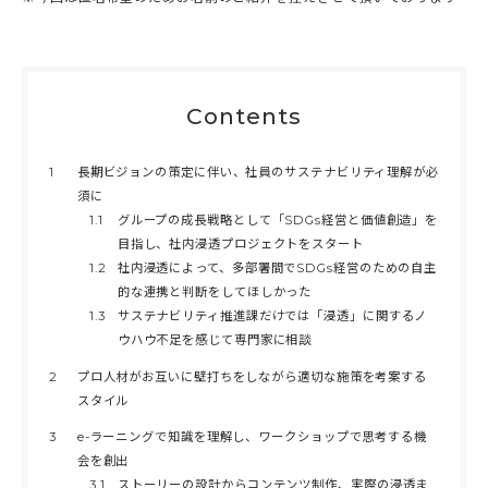
Contents
1
長期ビジョンの策定に伴い、社員のサステナビリティ理解が必
須に
1.1
グループの成長戦略として「SDGs経営と価値創造」を
目指し、社内浸透プロジェクトをスタート
1.2
社内浸透によって、多部署間でSDGs経営のための自主
的な連携と判断をしてほしかった
1.3
サステナビリティ推進課だけでは「浸透」に関するノ
ウハウ不足を感じて専門家に相談
2
プロ人材がお互いに壁打ちをしながら適切な施策を考案する
スタイル
3
e-ラーニングで知識を理解し、ワークショップで思考する機
会を創出
3.1
ストーリーの設計からコンテンツ制作、実際の浸透ま