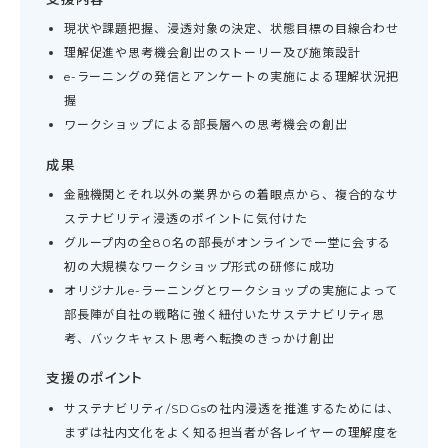
現状や課題把握、浸透対象の決定、状態目標の目線合わせ
理解促進や思考機会創出のストーリー及び施策設計
e-ラーニングの発信とアンケートの実施による理解状況把
握
ワークショップによる部長層への思考機会の創出
成果
金融機関とそれ以外の業界からの着眼点から、複合的なサ
ステナビリティ浸透のポイントに気付けた
グループ内の全80名の部長がオンラインで一堂に会する
初の大規模なワークショップ形式の研修に成功
オリジナルe-ラーニングとワークショップの実施によって
部長陣が自社の戦略に強く紐付いたサステナビリティ思
考、バックキャスト思考へ転換のきっかけ創出
支援のポイント
サステナビリティ/SDGsの社内浸透を推進するためには、
まずは社内文化をよく知る担当者が各レイヤーの理解度を