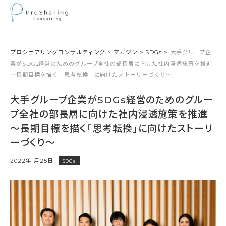
プロシェアリングコンサルティング
>
マガジン
>
SDGs
>
大手グループ企
業がSDGs経営のためのグループ全社の部長層に向けた社内浸透施策を推進
～長期目標を描く「思考転換」に向けたストーリーづくり～
大手グループ企業がSDGs経営のためのグルー
プ全社の部長層に向けた社内浸透施策を推進
～長期目標を描く「思考転換」に向けたストーリ
ーづくり～
2022年1月25日
SDGs