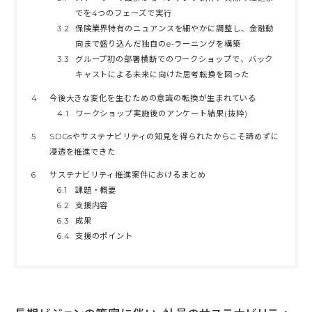
でを4つのフェーズで実行
3.2
保険業界特有のニュアンスを細やかに調整し、金融動
向まで盛り込んだ独自のe-ラーニングを構築
3.3
グループ初の部署横断でのワークショップで、バック
キャストによる未来に向けた思考転換を図った
4
今後大きな変化を生むための意識の転換が生まれている
4.1
ワークショップ実施後のアンケート結果(抜粋)
5
SDGsやサステナビリティの知見を得られたからこそ諦めずに
浸透を推進できた
6
サステナビリティ推進案件におけるまとめ
6.1
課題・概要
6.2
支援内容
6.3
成果
6.4
支援のポイント