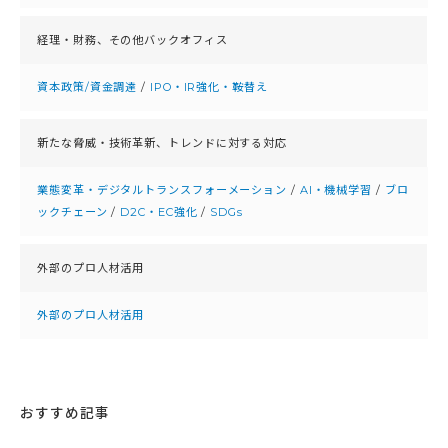
経理・財務、
その他バックオフィス
資本政策/資金調達
/
IPO・IR強化・鞍替え
新たな脅威・技術革新、
トレンドに対する対応
業態変革・デジタルトランスフォーメーション
/
AI・機械学習
/
ブロ
ックチェーン
/
D2C・EC強化
/
SDGs
外部のプロ人材活用
外部のプロ人材活用
おすすめ記事