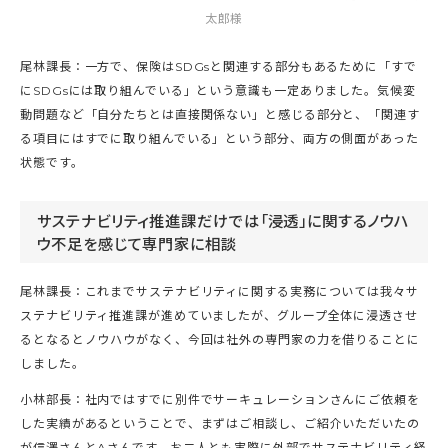
太郎様
尾林課長：一方で、保険はSDGsと関連する部分もあるために「すで
にSDGsには取り組んでいる」という意識も一定ありました。気候変
動問題など「自分たちとは直接関係ない」と感じる部分と、「関連す
る項目にはすでに取り組んでいる」という部分、両方の側面があった
状態です。
サステナビリティ推進課だけでは「浸透」に関するノウハ
ウ不足を感じて専門家に相談
尾林課長：これまでサステナビリティに関する実務については我々サ
ステナビリティ推進課が進めていましたが、グループ全体に浸透させ
るとなるとノウハウがなく、今回は社外の専門家の力を借りることに
しました。
小林部長：社内ではすでに別件でサーキュレーションさんにご依頼を
した実績があるということで、まずはご相談し、ご紹介いただいたの
が信澤さんとAさんです。お二人とも実際に外部でサステナビリティ経