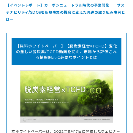
【イベントレポート】カーボンニュートラル時代の事業開発 ―サス
テナビリティ/SDGsを新規事業の機会に変えた先進の取り組み事例と
は―
【無料ホワイトペーパー】【脱炭素経営×TCFD】変化
の激しい脱炭素/TCFD動向を捉え、市場から評価され
る情報開示に必要なポイントとは
本ホワイトペーパーは、2022年11月17日に開催したウェビナー