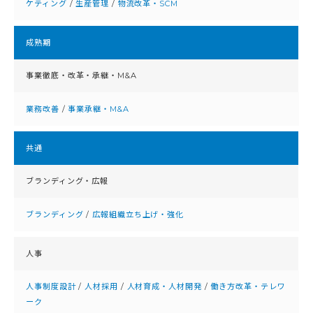
ケティング
/
生産管理
/
物流改革・SCM
成熟期
事業徹底・改⾰・承継・M&A
業務改善
/
事業承継・M&A
共通
ブランディング・広報
ブランディング
/
広報組織立ち上げ・強化
人事
人事制度設計
/
人材採用
/
人材育成・人材開発
/
働き方改革・テレワ
ーク