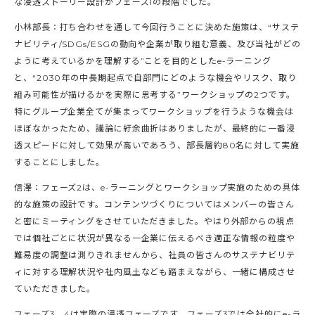
な浸透ストーリー設計がフェーズ1の段階でした。
小林部長：打ち合わせを通して今回行うことに決めた施策は、“サステ
ナビリティ/SDGs/ESGの動向や企業が取り組む意義、及び当社がどの
ように考えているかを理解する”ことを目的としたe-ラーニング
と、“2030年の中長期起点で自部門にどのような機会やリスク、取り
組み可能性が描けるかを実際に思考する”ワークショップの2つです。
特にグループ企業全てが集まってワークショップを行うような機会は
ほぼなかったため、議論に紆余曲折はありましたが、最終的に一番浸
透スピードに対して効果が高いであろう、部長層約80名に対して実施
することにしました。
信澤：フェーズ2は、e-ラーニングとワークショップ実施のための具体
的な施策の設計です。コンテンツづくりについてはメンバーの皆さん
と密にミーティングをさせていただきました。やはり外部からの視点
では個社ごとに状況が異なる一企業に伝えるべき適正な情報の粒度や
難易度の調整は測りきれませんから、社員の皆さんのサステナビリテ
ィに対する理解状況や社内風土なども踏まえながら、一緒に構成させ
ていただきました。
フェーズ3、4は実際の浸透フェーズです。フェーズ3では全社的にe-ラ