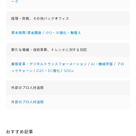
ーク
経理・財務、
その他バックオフィス
資本政策/資金調達
/
IPO・IR強化・鞍替え
新たな脅威・技術革新、
トレンドに対する対応
業態変革・デジタルトランスフォーメーション
/
AI・機械学習
/
ブロ
ックチェーン
/
D2C・EC強化
/
SDGs
外部のプロ人材活用
外部のプロ人材活用
おすすめ記事