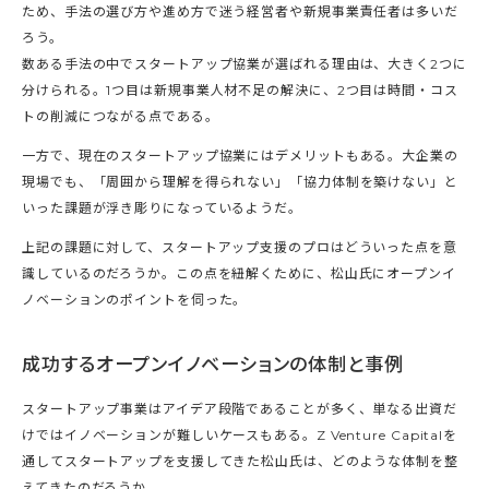
ため、手法の選び方や進め方で迷う経営者や新規事業責任者は多いだ
ろう。
数ある手法の中でスタートアップ協業が選ばれる理由は、大きく2つに
分けられる。1つ目は新規事業人材不足の解決に、2つ目は時間・コス
トの削減につながる点である。
一方で、現在のスタートアップ協業にはデメリットもある。大企業の
現場でも、「周囲から理解を得られない」「協力体制を築けない」と
いった課題が浮き彫りになっているようだ。
上記の課題に対して、スタートアップ支援のプロはどういった点を意
識しているのだろうか。この点を紐解くために、松山氏にオープンイ
ノベーションのポイントを伺った。
成功するオープンイノベーションの体制と事例
スタートアップ事業はアイデア段階であることが多く、単なる出資だ
けではイノベーションが難しいケースもある。Z Venture Capitalを
通してスタートアップを支援してきた松山氏は、どのような体制を整
えてきたのだろうか。