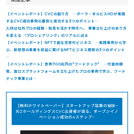
【イベントレポート】CVCの創り方 ―ポーラ・オルビスHDが実践
するCVC成功事例の裏側と成功する3つのポイント―
人材は社外プロの経験・知見を活かす時代へ。 事業立ち上げのあり方
を変える 「プロシェアリング」のリアルに迫る
【イベントレポート】NFTで創る次世代ビジネス ―実践事例から学
ぶ、新発想の事業を収益に繋げるNFTビジネス開発の3つのポイント
―
【イベントレポート】世界700兆円の”フードテック” ―代替肉開
発、食ロスプラットフォームを立ち上げたプロの事例で学ぶ、フード
テック事業とは―
【無料ホワイトペーパー】スタートアップ協業の秘訣~
元ZホールディングスCVC出身者が語る、オープンイノ
ベーション成功の4ステップ~