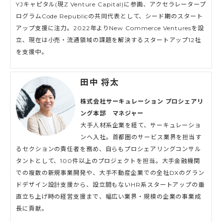
YJキャピタル(現Z Venture Capital)に参画、アクセラレータープ
ログラムCode Republicの共同代表として、シード期のスタート
アップ支援に注力。2022年よりNew Commerce Venturesを設
立、現在は小売・流通領域の課題を解決するスタートアップ12社
を支援中。
田中 将太
株式会社サーキュレーション プロシェアリ
ング本部 マネジャー
大手人材系企業を経て、サーキュレーショ
ンへ入社。首都圏のサービス業界を担当す
るセクションの責任者を務め、自らもプロシェアリングコンサル
タントとして、100件以上のプロジェクトを担当。大手金融機関
での複数の新規事業開発や、大手不動産企業での全社DXのグラン
ドデザイン設計支援から、設立間もないHR系スタートアップの垂
直立ち上げ時の経営支援まで、幅広い業界・規模の企業の事業成
長に貢献。