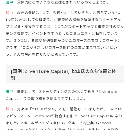
田中：
具体的にどのようなご支援をされているのでしょうか。
松山：
現在の機能は2つで、今後3つにしていきたいと考えています。
1つ目はVCとしての機能で、小売流通の課題を解決するスタートアッ
プに出資・支援をすること。2つ目がスタートアップと事業会社のマッ
チング機能で、イベントを中心としたコミュニティ活動をしていま
す。 3つ目は、倉庫や配送機能がついたコマース企業向けコワーキン
グです。”ここから新しいコマース関連の企業が生まれていく”とい
う、そんな場所を作りたいと思っています。
[事例：Z Venture Capital] 松山氏の立ち位置と体
制
田中：
事例として、ZホールディングスのCVCである「Z Venture
Capital」での取り組みを伺えますでしょうか。
松山：
元々は「YJキャピタル」として活動していましたが、このYJキ
ャピタルとLINE Venturesが統合する形でZ Venture Capitalになり
ました。Zホールディングス自体は、グループ内企業（Yahooや
LINE、ZoZoなど）のスタートアップとシナジーを生むことを目的