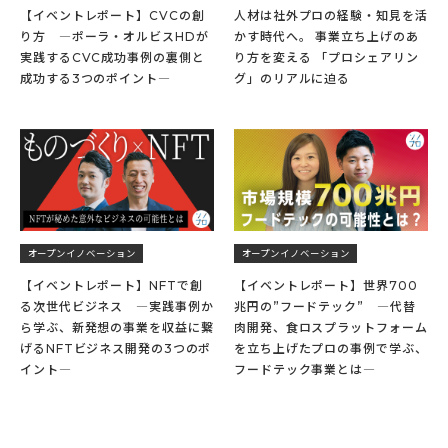
【イベントレポート】CVCの創
人材は社外プロの経験・知見を活
り方 ―ポーラ・オルビスHDが
かす時代へ。 事業立ち上げのあ
実践するCVC成功事例の裏側と
り方を変える 「プロシェアリン
成功する3つのポイント―
グ」のリアルに迫る
オープンイノベーション
オープンイノベーション
【イベントレポート】NFTで創
【イベントレポート】世界700
る次世代ビジネス ―実践事例か
兆円の”フードテック” ―代替
ら学ぶ、新発想の事業を収益に繋
肉開発、食ロスプラットフォーム
げるNFTビジネス開発の3つのポ
を立ち上げたプロの事例で学ぶ、
イント―
フードテック事業とは―