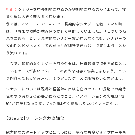
松山：
シナジーを中長期的に見るのか短期的に見るのかによって、投
資対象は大きく変わると思います。
例えば、Z Venture Capitalで中長期的なシナジーを狙っていた時
は、「将来の戦略が噛み合うか」で判断していました。「こういう成
果を生める」という具体的なシナジー案が見えなくても、シナジーの
方向性とビジネスとしての成長性が期待できれば「投資しよう」とい
う流れです。
一方で、短期的なシナジーを狙う企業は、出資段階で協業を前提とし
ているケースが多いです。「このような内容で協業しましょう」とい
う内容を契約に組み込む。そういったケースは結構多いと思います。
シナジーについては現場と経営陣の目線を合わせて、中長期での期待
値をすり合わせる必要があるとのこと。イノベーションの実現は”継
続”が前提となるため、CVC側は強く意識したいポイントだろう。
【Step.2】ソーシング力の強化
魅力的なスタートアップと出会うには、様々な角度からアプローチを