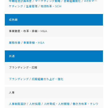
中期経営計画策定
/
マーケティング戦略
/
営業組織強化
/
WEBマー
ケティング
/
生産管理
/
物流改革・SCM
成熟期
事業徹底・改⾰・承継・M&A
業務改善
/
事業承継・M&A
共通
ブランディング・広報
ブランディング
/
広報組織立ち上げ・強化
人事
人事制度設計
/
人材採用
/
人材育成・人材開発
/
働き方改革・テレワ