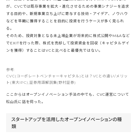
が、CVCでは既存事業を拡大・進化させるための事業シナジーを追求
する目的や、新規事業立ち上げに寄与する技術・アイデア、ノウハウ
などを早期に獲得することを目的に投資を行うケースが多く見られ
る。
そのため、投資対象となる未上場企業が将来的に株式公開やM&Aなど
でEXITを行った際、株式を売却して投資資金を回収（キャピタルゲイ
ンを獲得）することはVCと比べると最優先ではない。
参考:
CVC(コーポレートベンチャーキャピタル)とは？VCとの違い/メリッ
ト(東大IPC)
,
証券用語解説集(野村証券)
ここからはオープンイノベーション手法の中でも、CVC運営について
松山氏に話を伺った。
スタートアップを活用したオープンイノベーションの種
類