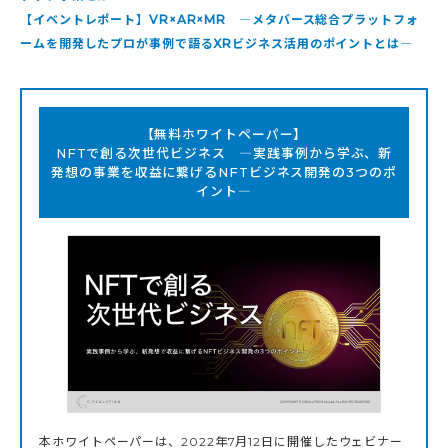
【イベントレポート】VR×AR×MR ―メタバース総合プラットフォ
ームを開発したプロが事例で語るXRビジネス活用のポイントとは―
【無料ホワイトペーパー】
NFTで創る次世代ビジネス ―実践事例から学ぶ、新
発想の事業を収益に繋げるNFTビジネス開発の3つのポ
イント―
本ホワイトペーパーは、2022年7月12日に開催したウェビナー