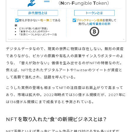
デジタルデータなので、現実の世界に物質は存在しない。無形の資産
でありながら、ピカソの原画や有名人の直筆サイン入りポスターのよ
うな、「替えが効かない」価値を生み出せるのがNFTの特徴なのだ。
例えば、NFT化されたデジタルアートやTwitterのツイートが資産と
して高額で落札され、話題を呼んでいる。
こうした実例の登場も相まってNFTの注目度は右肩上がりで高まって
おり、市場は拡大中。2022年時点では30億ドル規模だが、2027年に
は136億ドル規模にまで成長すると予測されている。
NFTを取り入れた“食”の新規ビジネスとは？
NFT活用といえば真っ先にアート作品と結び付ける方も多いはずだ