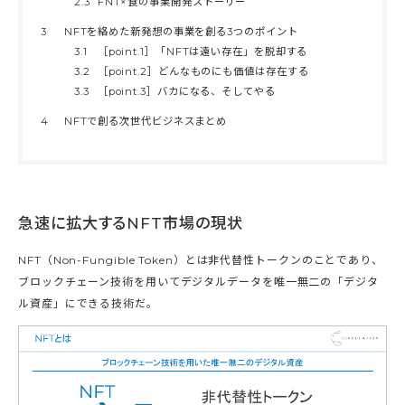
2.3
FNT×食の事業開発ストーリー
3
NFTを絡めた新発想の事業を創る3つのポイント
3.1
［point.1］「NFTは遠い存在」を脱却する
3.2
［point.2］どんなものにも価値は存在する
3.3
［point.3］バカになる、そしてやる
4
NFTで創る次世代ビジネスまとめ
急速に拡大するNFT市場の現状
NFT（Non-Fungible Token）とは非代替性トークンのことであり、
ブロックチェーン技術を用いてデジタルデータを唯一無二の「デジタ
ル資産」にできる技術だ。