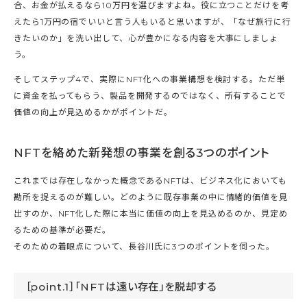
合、お金が払えるなら10万円を選びますよね。役に立つことだけを考
えたら1万円の宿でいいと言う人もいると思いますが、「なぜ旅行に行
きたいのか」を洗い出して、心が豊かになる内容を大事にしましょ
う。
そしてステップ4で、実際にNFT化への事業構想を検討する。ただ単
に資金を払ってもらう、製品を開発するのではなく、所有することで
価値の向上が見込めるかがポイントだ。
NFTを絡めた新発想の事業を創る3つのポイント
これまでは存在しなかった概念であるNFTは、ビジネス化においても
勘所を捉えるのが難しい。どのように既存事業の中に情緒的価値を見
出すのか、NFT化した際に本当に価値の向上を見込めるのか、見定め
るための基準が必要だ。
そのための着眼点について、長谷川氏に3つのポイントを伺った。
［point.1］「NFTは遠い存在」を脱却する