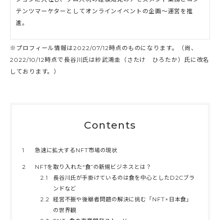
テンツマーケターとしてオンラインイベントの企画〜運営を推
進。
※プロフィール情報は2022/07/12時点のものになります。（尚、
2022/10/12時点で長谷川氏は紗武鴻圭（さたけ ひろたか）氏に改名
しております。）
Contents
1
急速に拡大するNFT市場の現状
2
NFTを取り入れた“食”の新規ビジネスとは？
2.1
長谷川氏が手掛けているのは食を中心としたD2Cブラ
ンドなど
2.2
経営不振や後継者問題の解決に挑む「NFT×日本食」
の世界観