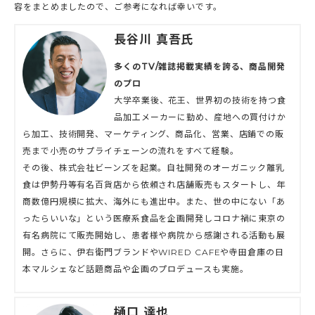
容をまとめましたので、ご参考になれば幸いです。
長谷川 真吾氏
多くのTV/雑誌掲載実績を誇る、商品開発
のプロ
大学卒業後、花王、世界初の技術を持つ食
品加工メーカーに勤め、産地への買付けか
ら加工、技術開発、マーケティング、商品化、営業、店鋪での販
売まで小売のサプライチェーンの流れをすべて経験。
その後、株式会社ビーンズを起業。自社開発のオーガニック離乳
食は伊勢丹等有名百貨店から依頼され店舗販売もスタートし、年
商数億円規模に拡大、海外にも進出中。また、世の中にない「あ
ったらいいな」という医療系食品を企画開発しコロナ禍に東京の
有名病院にて販売開始し、患者様や病院から感謝される活動も展
開。さらに、伊右衛門ブランドやWIRED CAFEや寺田倉庫の日
本マルシェなど話題商品や企画のプロデュースも実施。
樋口 達也