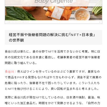
経営不振や後継者問題の解決に挑む「NFT×日本食」
の世界観
長谷川氏は新たに、食の分野でNFTを活用できないかと考案。特に日
本の伝統文化である日本食に着目し、老舗事業者の経営不振や後継者
問題に取り組んでいる。
長谷川：
例えばワインを作っているのはぶどう農家ですが、農家なの
で商品をPRする発想もなければやり方もわからず、資金不足で廃業の
危機に陥ったり、後継者不在で困ったりしています。こういう人たち
とNFTを結び付けることにより、良い回転が生まれると考えました。
実際に長谷川氏が現在NFT化しているのは、日本酒や焼酎、醤油、味
噌といった加工食品だ。時間をかけて発酵させるような、「自然の力