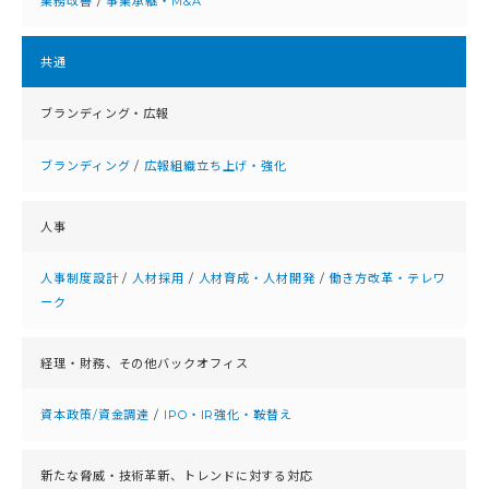
業務改善
/
事業承継・M&A
共通
ブランディング・広報
ブランディング
/
広報組織立ち上げ・強化
人事
人事制度設計
/
人材採用
/
人材育成・人材開発
/
働き方改革・テレワ
ーク
経理・財務、
その他バックオフィス
資本政策/資金調達
/
IPO・IR強化・鞍替え
新たな脅威・技術革新、
トレンドに対する対応