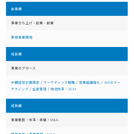
創業期
事業立ち上げ・起業・創業
新規事業開発
成⻑期
事業のグロース
中期経営計画策定
/
マーケティング戦略
/
営業組織強化
/
WEBマー
ケティング
/
生産管理
/
物流改革・SCM
成熟期
事業徹底・改⾰・承継・M&A