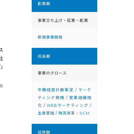
創業期
事業立ち上げ・起業・創業
新規事業開発
ス
成⻑期
社
」
事業のグロース
轟
中期経営計画策定
/
マーケ
ティング戦略
/
営業組織強
化
/
WEBマーケティング
/
生産管理
/
物流改革・SCM
成熟期