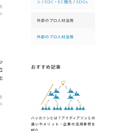
ン
/
D2C・EC強化
/
SDGs
を
ェ
外部のプロ人材活用
外部のプロ人材活用
ッ
おすすめ記事
立
と
を
ェ
ハッカソンとは？アイディアソンとの
違いやメリット・企業の活用事例を
紹介