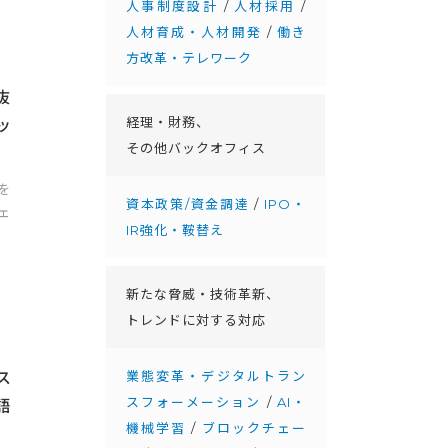
人事制度設計
/
人材採用
/
人材育成・人材開発
/
働き
方改革・テレワーク
抜
経理・財務、
ッ
その他バックオフィス
を
資本政策/資金調達
/
IPO・
ェ
IR強化・鞍替え
新たな脅威・技術革新、
トレンドに対する対応
業態変革・デジタルトラン
ス
スフォーメーション
/
AI・
語
機械学習
/
ブロックチェー