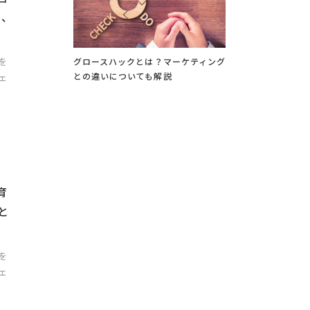
、
を
グロースハックとは？マーケティング
との違いについても解説
ェ
育
と
を
ェ