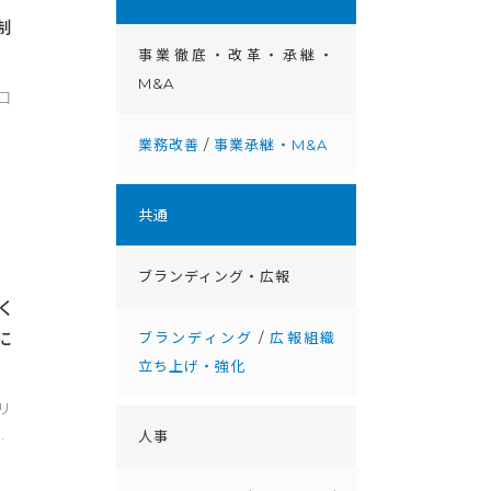
制
事業徹底・改⾰・承継・
M&A
口
業務改善
/
事業承継・M&A
共通
ブランディング・広報
く
ブランディング
/
広報組織
に
立ち上げ・強化
リ
.
人事