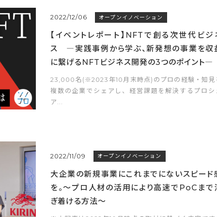
2022/12/06
オープンイノベーション
【イベントレポート】NFTで創る次世代ビジ
ス ―実践事例から学ぶ、新発想の事業を収
に繋げるNFTビジネス開発の3つのポイント―
23,000名(※2023年10月末時点)のプロの経験・知見
複数の企業でシェアし、経営課題を解決するプロシ
ア...
2022/11/09
オープンイノベーション
大企業の新規事業にこれまでにないスピード
を。～プロ人材の活用により高速でPoCまで
ぎ着ける方法～