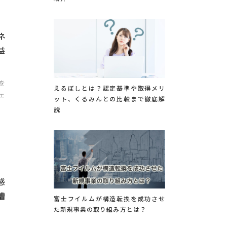
ネ
益
を
えるぼしとは？認定基準や取得メリ
ェ
ット、くるみんとの比較まで徹底解
説
感
漕
富士フイルムが構造転換を成功させ
た新規事業の取り組み方とは？