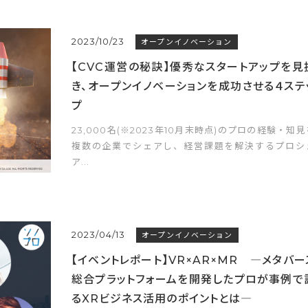
2023/10/23
オープンイノベーション
【CVC運営の秘訣】優秀なスタートアップを見
き、オープンイノベーションを成功させる４ステ
プ
23,000名(※2023年10月末時点)のプロの経験・知見
複数の企業でシェアし、経営課題を解決するプロシ
ア...
2023/04/13
オープンイノベーション
【イベントレポート】VR×AR×MR ―メタバー
総合プラットフォームを開発したプロが事例で
るXRビジネス活用のポイントとは―