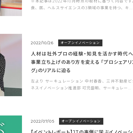
※本記事は2022年10月時点の取材に基づく内容です
食、医、ヘルスサイエンスの3領域の事業を持つ、キ...
2022/10/26
オープンイノベーション
人材は社外プロの経験・知見を活かす時代へ
事業立ち上げのあり方を変える 「プロシェアリ
グ」のリアルに迫る
左より サーキュレーション 中村春香、三井不動産ビ
ネスイノベーション推進部 可児盛明、サーキュレー...
2022/07/05
オープンイノベーション
【イベントレポート】JTの事例に学ぶイノベーシ