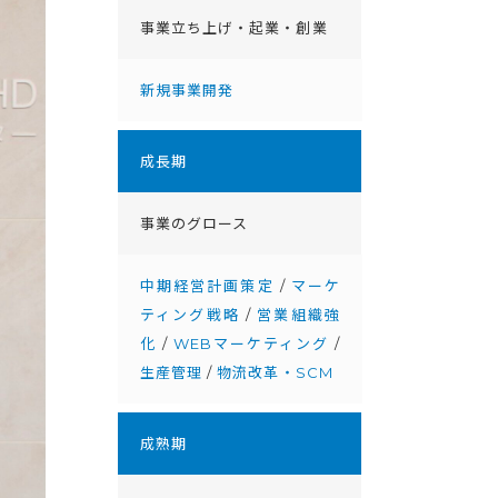
事業立ち上げ・起業・創業
新規事業開発
成⻑期
事業のグロース
中期経営計画策定
/
マーケ
ティング戦略
/
営業組織強
化
/
WEBマーケティング
/
生産管理
/
物流改革・SCM
成熟期