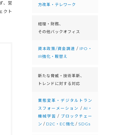
ず、営
方改革・テレワーク
ェクト
経理・財務、
その他バックオフィス
資本政策/資金調達
/
IPO・
IR強化・鞍替え
新たな脅威・技術革新、
トレンドに対する対応
業態変革・デジタルトラン
スフォーメーション
/
AI・
機械学習
/
ブロックチェー
ン
/
D2C・EC強化
/
SDGs