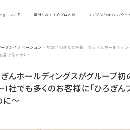
ltingについて
事例とおすすめプロ人材
マガジン/ NEWS /ウ
オープンイノベーション
>
地銀発の新たな挑戦。ひろぎんホールディン
を届けるために〜
ぎんホールディングスがグループ初
1社でも多くのお客様に「ひろぎん
めに〜