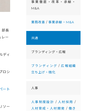
事業徹底・改⾰・承継・
M&A
業務改善
/
事業承継・M&A
 部長
ュレー
共通
ブランディング・広報
ルディ
ブランディング
/
広報組織
プロシ
立ち上げ・強化
人事
パート
人事制度設計
/
人材採用
/
リソー
人材育成・人材開発
/
働き