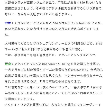
本部長クラスが直接レジュメを見て、可能性がある人材を見つけたら
直接口説きましょう。その後にデジタル能力を判断するという順番で
ないと、なかなか入社まではたどり着きません。
鈴木：
そうなるとトップの方がどういう目的でDXを推進したいのか、
思いを語れないと魅力付けできないというのも大きなポイントです
ね。
人材獲得のためにはプロシェアリングサービスの利用をはじめ、SNS
やnoteなども入り口とする必要があると坂倉氏は語る。
では、事例紹介でも軽く言及された、アクハイアリングはどうか。
坂倉：
アクハイアリングとはAcquireとHiringを掛け算した造語で、
一言で言えば人材の獲得やチームの獲得のためのM&Aです。伝統的な
企業が自社の能力を高めようと思うなら、ベンチャーの優秀なチーム
を丸ごと買収するのが、非常に有効な手段となります。
では優秀なチームをどう口説くのかというと、一番大事なのは鈴木さ
んもおっしゃったように夢を語ること、そしてIPOと同等のメリット
を提示することです。
アクハイアリングを頑張らずに一人ひとりを採用してインテグレート