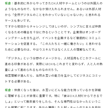
坂倉：
基本的に外からやってきたDX人材やチームというのは外国人の
ようなものなので、なかなか受け入れられません。あるいは外部人材
から「全然デジタルのことをわかっていないじゃないか」と思われる
ケースも多いです。
ですから初日からチャレンジしてほしいのが、シンプルに言えば仲良
くなるための機会を十分に作るということです。企業側はオンボーデ
ィングチームを立ち上げ、イベントを企画するなど徹底的にコミュニ
ケーションを促進する。「この人たちと一緒に働きたい」と思わせる
ために必要なのは、やはりスキルではなく人と人の理解なんです。
「デジタル」という分野のイメージから、人材活用もどこかクールに
進める印象があるが、実際にはDXもこれまでと変わらず、人と人の熱
量によって進められるものなのだろう。
相互理解が進んだら、当然お互いの能力を生かしてビジネスにコミッ
トする必要がある。
坂倉：
仲良くなった後は、お互いにどんな能力を持っているかを詳細
に理解することが非常に重要です。特に「彼はDX人材だからできるで
しょ」といって無茶振りをしたら、そんな専門性はなかったというこ
とも頻繁に起こります。外から獲得した人材・チームのスキルを自社