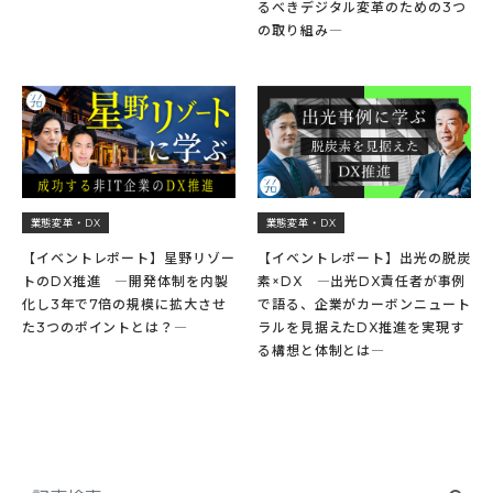
るべきデジタル変革のための3つ
の取り組み―
業態変革・DX
業態変革・DX
【イベントレポート】星野リゾー
【イベントレポート】出光の脱炭
トのDX推進 ―開発体制を内製
素×DX ―出光DX責任者が事例
化し3年で7倍の規模に拡大させ
で語る、企業がカーボンニュート
た3つのポイントとは？―
ラルを見据えたDX推進を実現す
る構想と体制とは―