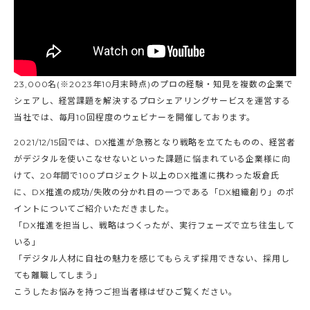
23,000名(※2023年10月末時点)のプロの経験・知見を複数の企業で
シェアし、経営課題を解決するプロシェアリングサービスを運営する
当社では、毎月10回程度のウェビナーを開催しております。
2021/12/15回では、DX推進が急務となり戦略を立てたものの、経営者
がデジタルを使いこなせないといった課題に悩まれている企業様に向
けて、20年間で100プロジェクト以上のDX推進に携わった坂倉氏
に、DX推進の成功/失敗の分かれ目の一つである「DX組織創り」のポ
イントについてご紹介いただきました。
「DX推進を担当し、戦略はつくったが、実行フェーズで立ち往生して
いる」
「デジタル人材に自社の魅力を感じてもらえず採用できない、採用し
ても離職してしまう」
こうしたお悩みを持つご担当者様はぜひご覧ください。