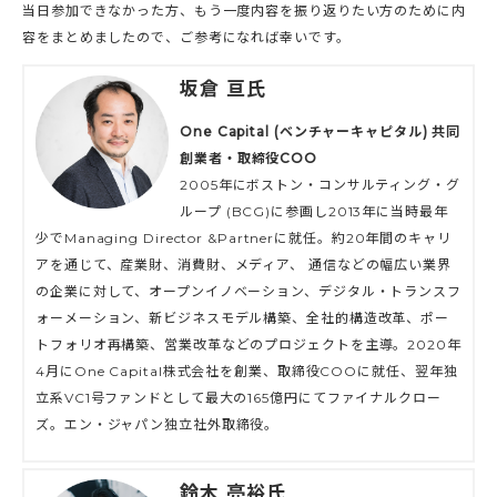
当日参加できなかった方、もう一度内容を振り返りたい方のために内
容をまとめましたので、ご参考になれば幸いです。
坂倉 亘氏
One Capital (ベンチャーキャピタル) 共同
創業者・取締役COO
2005年にボストン・コンサルティング・グ
ループ (BCG)に参画し2013年に当時最年
少でManaging Director &Partnerに就任。約20年間のキャリ
アを通じて、産業財、消費財、メディア、 通信などの幅広い業界
の企業に対して、オープンイノベーション、デジタル・トランスフ
ォーメーション、新ビジネスモデル構築、全社的構造改革、ポー
トフォリオ再構築、営業改革などのプロジェクトを主導。2020年
4月にOne Capital株式会社を創業、取締役COOに就任、翌年独
立系VC1号ファンドとして最大の165億円にてファイナルクロー
ズ。エン・ジャパン独立社外取締役。
鈴木 亮裕氏