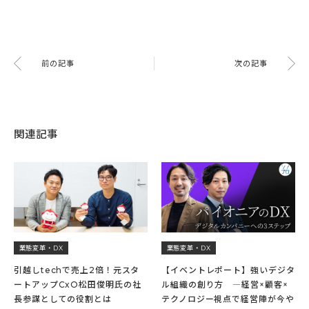
前の記事
次の記事
関連記事
業態変革・DX
業態変革・DX
引越しtechで売上2倍！元スタ
【イベントレポート】強いデジタ
ートアップCxO松田俊明氏の社
ル組織の創り方 ―経営×顧客×
長参謀としての役割とは
テクノロジー視点で経営陣が今や