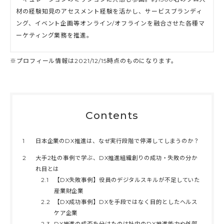
材の経験知見のアセスメント経験を活かし、サービスブランディ
ング、イベント企画等オンライン/オフラインを融合させた各種マ
ーケティング業務を推進。
※プロフィール情報は2021/12/15時点のものになります。
Contents
1
日本企業のDX推進は、なぜ実行段階で停滞してしまうのか？
2
大手2社の事例で学ぶ、DX推進組織創りの成功・失敗の分か
れ目とは
2.1
【DX失敗事例】役員のデジタルスキルが不足していた
産業財企業
2.2
【DX成功事例】DXを手段ではなく目的としたヘルス
ケア企業
2.3
DX推進の成否を分けたのは社内のDX推進能力や外部