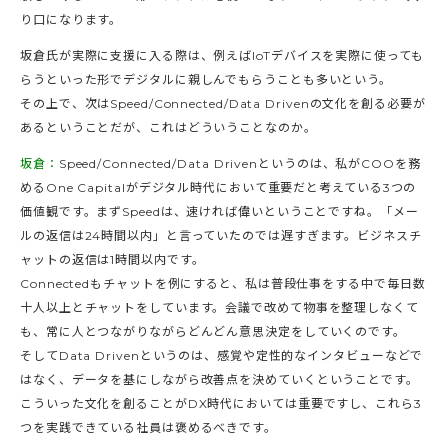
り口になります。
坂倉氏が実際に支援に入る際は、例えばIoTデバイスを実際に使っても
らうといった形でデジタルに親しんでもらうことも多いという。
その上で、次はSpeed/Connected/Data Drivenの文化を創る必要が
あるということだが、これはどういうことなのか。
坂倉：
Speed/Connected/Data Drivenというのは、私がCOOを務
めるOne Capitalがデジタル時代において重要だと考えている3つの
価値観です。まずSpeedは、速ければ偉いということですね。「メー
ルの返信は24時間以内」と言っていたのでは遅すぎます。ビジネスチ
ャットの返信は1時間以内です。
Connectedもチャットを例にすると、私は普段仕事をする中で毎日数
十人以上とチャットをしています。会議で改めて物事を整理しなくて
も、常に人とつながりながらどんどん意思決定をしていくのです。
そしてData Drivenというのは、感覚や定性的なインタビューなどで
はなく、データを基にしながら改善点を決めていくということです。
こういった文化を創ることがDX時代においては重要ですし、これら3
つを実践できている社員は褒めるべきです。