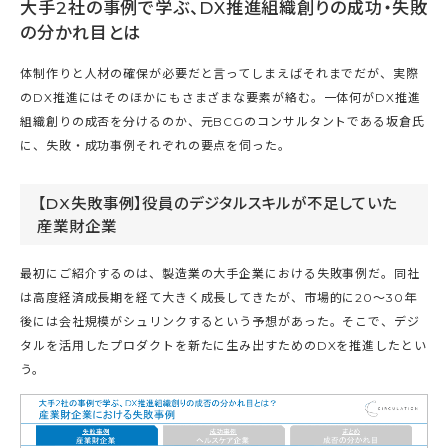
大手2社の事例で学ぶ、DX推進組織創りの成功・失敗
の分かれ目とは
体制作りと人材の確保が必要だと言ってしまえばそれまでだが、実際
のDX推進にはそのほかにもさまざまな要素が絡む。一体何がDX推進
組織創りの成否を分けるのか、元BCGのコンサルタントである坂倉氏
に、失敗・成功事例それぞれの要点を伺った。
【DX失敗事例】役員のデジタルスキルが不足していた
産業財企業
最初にご紹介するのは、製造業の大手企業における失敗事例だ。同社
は高度経済成長期を経て大きく成長してきたが、市場的に20～30年
後には会社規模がシュリンクするという予想があった。そこで、デジ
タルを活用したプロダクトを新たに生み出すためのDXを推進したとい
う。