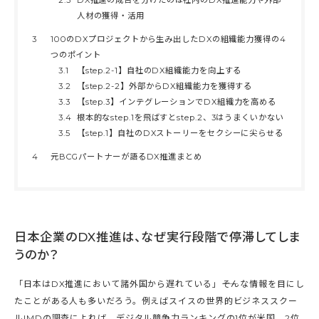
人材の獲得・活用
3
100のDXプロジェクトから生み出したDXの組織能力獲得の4
つのポイント
3.1
【step.2-1】自社のDX組織能力を向上する
3.2
【step.2-2】外部からDX組織能力を獲得する
3.3
【step.3】インテグレーションでDX組織力を高める
3.4
根本的なstep.1を飛ばすとstep.2、3はうまくいかない
3.5
【step.1】自社のDXストーリーをセクシーに尖らせる
4
元BCGパートナーが語るDX推進まとめ
日本企業のDX推進は、なぜ実行段階で停滞してしま
うのか？
「日本はDX推進において諸外国から遅れている」――そんな情報を目にし
たことがある人も多いだろう。例えばスイスの世界的ビジネススクー
ルIMDの調査によれば、デジタル競争力ランキングの1位が米国、2位