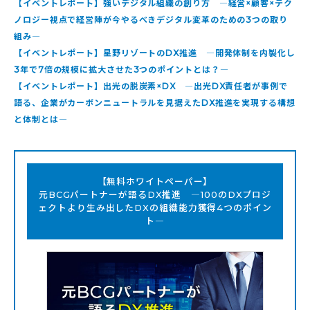
【イベントレポート】強いデジタル組織の創り方 ―経営×顧客×テク
ノロジー視点で経営陣が今やるべきデジタル変革のための3つの取り
組み―
【イベントレポート】星野リゾートのDX推進 ―開発体制を内製化し
3年で7倍の規模に拡大させた3つのポイントとは？―
【イベントレポート】出光の脱炭素×DX ―出光DX責任者が事例で
語る、企業がカーボンニュートラルを見据えたDX推進を実現する構想
と体制とは―
【無料ホワイトペーパー】
元BCGパートナーが語るDX推進 ―100のDXプロジ
ェクトより生み出したDXの組織能力獲得4つのポイン
ト―