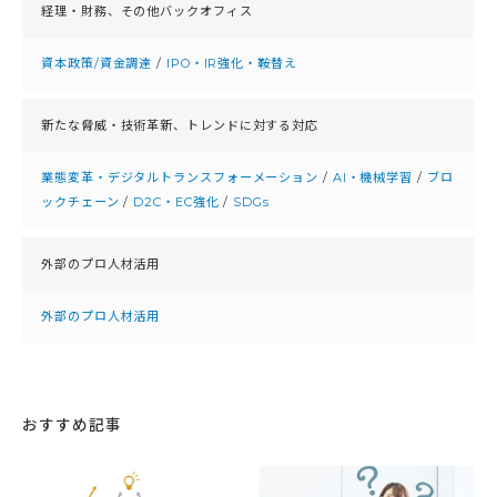
経理・財務、
その他バックオフィス
資本政策/資金調達
/
IPO・IR強化・鞍替え
新たな脅威・技術革新、
トレンドに対する対応
業態変革・デジタルトランスフォーメーション
/
AI・機械学習
/
ブロ
ックチェーン
/
D2C・EC強化
/
SDGs
外部のプロ人材活用
外部のプロ人材活用
おすすめ記事