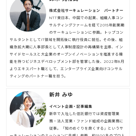
株式会社サーキュレーション パートナー
NTT東日本、中国での起業、組織人事コン
サルティングファームを経て2015年創業期
のサーキュレーションに参画。トップコン
サルタントとしてIT領域を開拓後に執行役員に就任。その後、組
織急拡大期に人事部長として人事制度設計の再構築を主導、イン
サイドセールスと大企業のオープンイノベーションを推進する機
能を持つビジネスデベロップメント部を管掌した後、2022年8月
よりエキスパート職として、エンタープライズ企業向けコンサル
ティングのパートナー職を担う。
新井 みゆ
イベント企画・記事編集
新卒で入社した信託銀行では資産管理業
務・法人営業・ファンド組成の企画業務に
従事。「知のめぐりを良くする」というサ
ーキュレーションのミッションに共感し参画。約1500名のプロ人