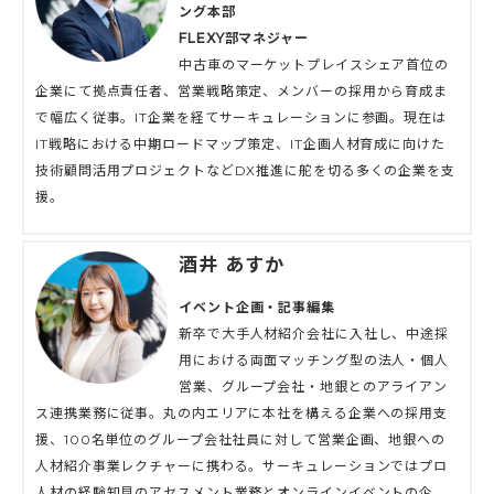
ング本部
FLEXY部マネジャー
中古車のマーケットプレイスシェア首位の
企業にて拠点責任者、営業戦略策定、メンバーの採用から育成ま
で幅広く従事。IT企業を経てサーキュレーションに参画。現在は
IT戦略における中期ロードマップ策定、IT企画人材育成に向けた
技術顧問活用プロジェクトなどDX推進に舵を切る多くの企業を支
援。
酒井 あすか
イベント企画・記事編集
新卒で大手人材紹介会社に入社し、中途採
用における両面マッチング型の法人・個人
営業、グループ会社・地銀とのアライアン
ス連携業務に従事。丸の内エリアに本社を構える企業への採用支
援、100名単位のグループ会社社員に対して営業企画、地銀への
人材紹介事業レクチャーに携わる。サーキュレーションではプロ
人材の経験知見のアセスメント業務とオンラインイベントの企