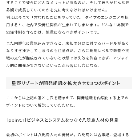
することで彼らにどんなメリットがあるのか、そして彼らがどんな世
界観で成長していくのかを先に考えなければいけません。
例えば今まで「言われたことをやっていた」タイプのエンジニアを採
用すると、社内で受発注関係が生まれてしまいます。どんな世界観で
組織体制を作るかは、慎重になるべきポイントです。
また内製化に意気込みすぎると、未知の分野に対するハードルが高く
なりすぎ挫折してしまうのも注意点だ。さらに現場レベルで改善や挑
戦の文化が醸成されていないと状態では失敗を許容できず、アジャイ
ル的に開発ができないといった点も落とし穴となる。
星野リゾートが開発組織を拡大させた3つのポイント
ここからは上記の落とし穴を踏まえて、開発組織を内製化する上での
ポイントについて解説していただいた。
［point.1］ビジネスとシステムをつなぐ八咫烏人材の発見
最初のポイントは八咫烏人材の発見だ。八咫烏とは古事記に登場する