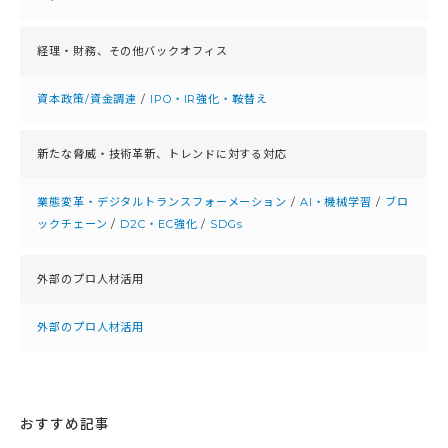
経理・財務、
その他バックオフィス
資本政策/資金調達
/
IPO・IR強化・鞍替え
新たな脅威・技術革新、
トレンドに対する対応
業態変革・デジタルトランスフォーメーション
/
AI・機械学習
/
ブロ
ックチェーン
/
D2C・EC強化
/
SDGs
外部のプロ人材活用
外部のプロ人材活用
おすすめ記事