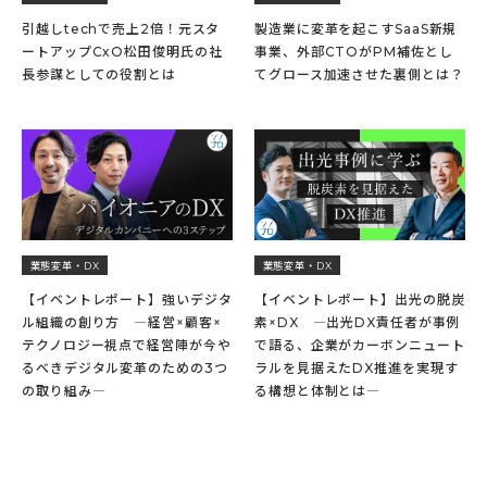
引越しtechで売上2倍！元スタ
製造業に変革を起こすSaaS新規
ートアップCxO松田俊明氏の社
事業、外部CTOがPM補佐とし
長参謀としての役割とは
てグロース加速させた裏側とは？
業態変革・DX
業態変革・DX
【イベントレポート】強いデジタ
【イベントレポート】出光の脱炭
ル組織の創り方 ―経営×顧客×
素×DX ―出光DX責任者が事例
テクノロジー視点で経営陣が今や
で語る、企業がカーボンニュート
るべきデジタル変革のための3つ
ラルを見据えたDX推進を実現す
の取り組み―
る構想と体制とは―