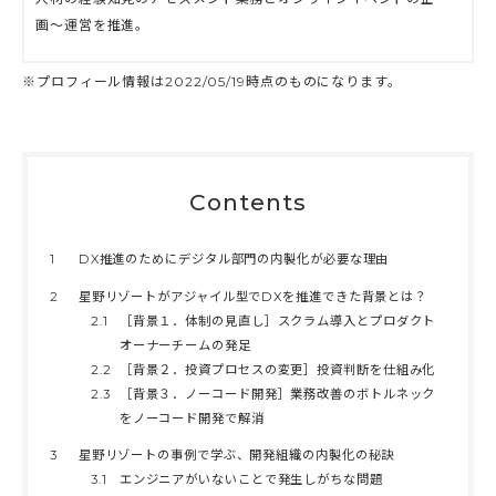
画〜運営を推進。
※プロフィール情報は2022/05/19時点のものになります。
Contents
1
DX推進のためにデジタル部門の内製化が必要な理由
2
星野リゾートがアジャイル型でDXを推進できた背景とは？
2.1
［背景１．体制の見直し］スクラム導入とプロダクト
オーナーチームの発足
2.2
［背景２．投資プロセスの変更］投資判断を仕組み化
2.3
［背景３．ノーコード開発］業務改善のボトルネック
をノーコード開発で解消
3
星野リゾートの事例で学ぶ、開発組織の内製化の秘訣
3.1
エンジニアがいないことで発生しがちな問題