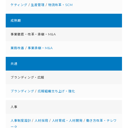
ケティング
/
生産管理
/
物流改革・SCM
成熟期
事業徹底・改⾰・承継・M&A
業務改善
/
事業承継・M&A
共通
ブランディング・広報
ブランディング
/
広報組織立ち上げ・強化
人事
人事制度設計
/
人材採用
/
人材育成・人材開発
/
働き方改革・テレワ
ーク