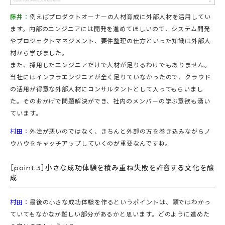
藤井：
例えばプロダクトオーナーの人材育成に外部人材を活用してい
ます。内部のエンジニアには開発を進めてほしいので、システム開発
やプロジェクトマネジメント、要件整理の仕方といった知識は外部人
材から学びました。
また、採用したエンジニアだけで人材が足りるわけでもありません。
当社にはインフラエンジニアが全く足りていなかったので、クラウド
の活用が得意な外部人材にコンサルタントとして入ってもらいまし
た。そのおかげで問題解決ができ、社内のメンバーの学ぶ意欲も湧い
ています。
村田：
外注が悪いのではなく、きちんと外部の方を巻き込みながらノ
ウハウをキャッチアップしていくのが重要なんですね。
［point.3］小さな成功体験を積み重ね失敗を許容する文化を醸
成
村田：
最後の小さな成功体験を作るというポイントは、頭ではわかっ
ていてもなかなか難しい部分があるかと思います。どのように進めた