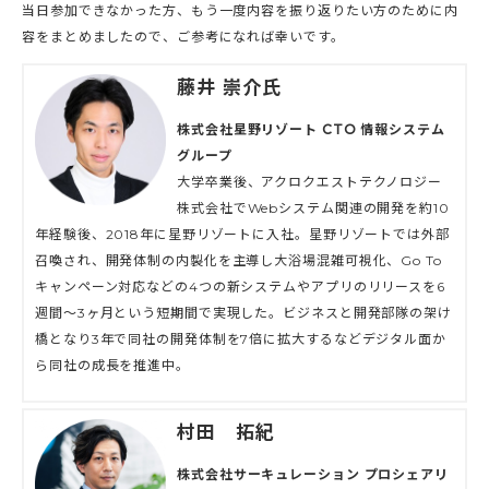
当日参加できなかった方、もう一度内容を振り返りたい方のために内
容をまとめましたので、ご参考になれば幸いです。
藤井 崇介氏
株式会社星野リゾート CTO 情報システム
グループ
大学卒業後、アクロクエストテクノロジー
株式会社でWebシステム関連の開発を約10
年経験後、2018年に星野リゾートに入社。星野リゾートでは外部
召喚され、開発体制の内製化を主導し大浴場混雑可視化、Go To
キャンペーン対応などの4つの新システムやアプリのリリースを6
週間〜3ヶ月という短期間で実現した。ビジネスと開発部隊の架け
橋となり3年で同社の開発体制を7倍に拡大するなどデジタル面か
ら同社の成長を推進中。
村田 拓紀
株式会社サーキュレーション プロシェアリ