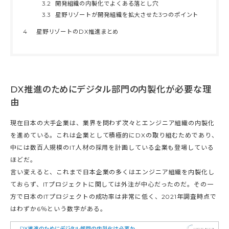
3.2
開発組織の内製化でよくある落とし穴
3.3
星野リゾートが開発組織を拡大させた3つのポイント
4
星野リゾートのDX推進まとめ
DX推進のためにデジタル部門の内製化が必要な理
由
現在日本の大手企業は、業界を問わず次々とエンジニア組織の内製化
を進めている。これは企業として積極的にDXの取り組むためであり、
中には数百人規模のIT人材の採用を計画している企業も登場している
ほどだ。
言い変えると、これまで日本企業の多くはエンジニア組織を内製化し
ておらず、ITプロジェクトに関しては外注が中心だったのだ。その一
方で日本のITプロジェクトの成功率は非常に低く、2021年調査時点で
はわずか6％という数字がある。