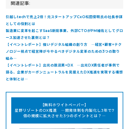
関連記事:
引越しtechで売上2倍！元スタートアップCxO松田俊明氏の社長参謀
としての役割とは
製造業に変革を起こすSaaS新規事業、外部CTOがPM補佐としてグロ
ース加速させた裏側とは？
【イベントレポート】強いデジタル組織の創り方 ―経営×顧客×テク
ノロジー視点で経営陣が今やるべきデジタル変革のための3つの取り
組み―
【イベントレポート】出光の脱炭素×DX ―出光DX責任者が事例で
語る、企業がカーボンニュートラルを見据えたDX推進を実現する構想
と体制とは―
【無料ホワイトペーパー】
星野リゾートのDX推進 ―開発体制を内製化し3年で7
倍の規模に拡大させた3つのポイントとは？―