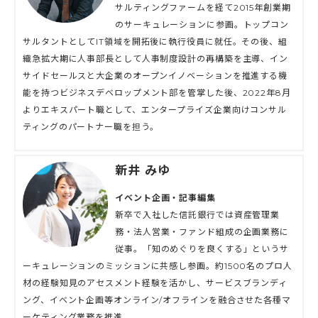
サルティングファームを経て2015年創業期
のサーキュレーションに参画。トップコン
サルタントとしてIT領域を開拓後に執行役員に就任。その後、組
織急拡大期に人事部長として人事制度設計の再構築を主導、イン
サイドセールスと大企業のオープンイノベーションを推進する機
能を持つビジネスデベロップメント部を管掌した後、2022年8月
よりエキスパート職として、エンタープライズ企業向けコンサル
ティングのパートナー職を担う。
新井 みゆ
イベント企画・記事編集
新卒で入社した信託銀行では資産管理業
務・法人営業・ファンド組成の企画業務に
従事。「知のめぐりを良くする」というサ
ーキュレーションのミッションに共感し参画。約1500名のプロ人
材の経験知見のアセスメント経験を活かし、サービスブランディ
ング、イベント企画等オンライン/オフラインを融合させた各種マ
ーケティング業務を推進。