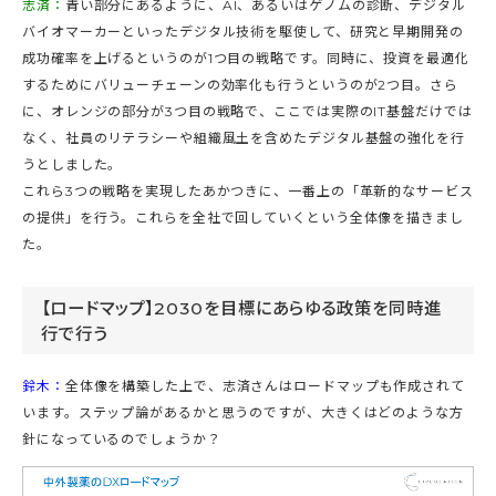
志済：
青い部分にあるように、AI、あるいはゲノムの診断、デジタル
バイオマーカーといったデジタル技術を駆使して、研究と早期開発の
成功確率を上げるというのが1つ目の戦略です。同時に、投資を最適化
するためにバリューチェーンの効率化も行うというのが2つ目。さら
に、オレンジの部分が3つ目の戦略で、ここでは実際のIT基盤だけでは
なく、社員のリテラシーや組織風土を含めたデジタル基盤の強化を行
うとしました。
これら3つの戦略を実現したあかつきに、一番上の「革新的なサービス
の提供」を行う。これらを全社で回していくという全体像を描きまし
た。
【ロードマップ】2030を目標にあらゆる政策を同時進
行で行う
鈴木：
全体像を構築した上で、志済さんはロードマップも作成されて
います。ステップ論があるかと思うのですが、大きくはどのような方
針になっているのでしょうか？