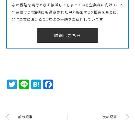
なか戦略を実行できず停滞してしまっている企業様に向けて、2
年連続でDX銘柄にも選定された中外製薬のDX推進をもとに、
非IT企業におけるDX推進の秘訣をご紹介しています。
詳細はこちら
Twitter
Line
Hatena
Facebook
前の記事
次の記事