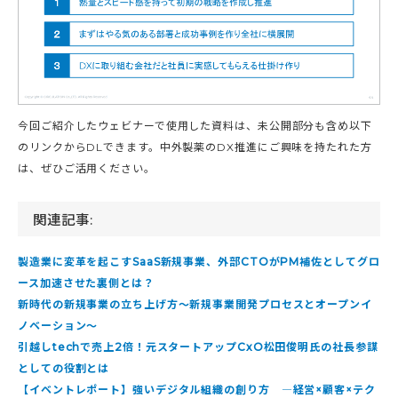
今回ご紹介したウェビナーで使用した資料は、未公開部分も含め以下
のリンクからDLできます。中外製薬のDX推進にご興味を持たれた方
は、ぜひご活用ください。
関連記事:
製造業に変革を起こすSaaS新規事業、外部CTOがPM補佐としてグロ
ース加速させた裏側とは？
新時代の新規事業の立ち上げ方〜新規事業開発プロセスとオープンイ
ノベーション〜
引越しtechで売上2倍！元スタートアップCxO松田俊明氏の社長参謀
としての役割とは
【イベントレポート】強いデジタル組織の創り方 ―経営×顧客×テク