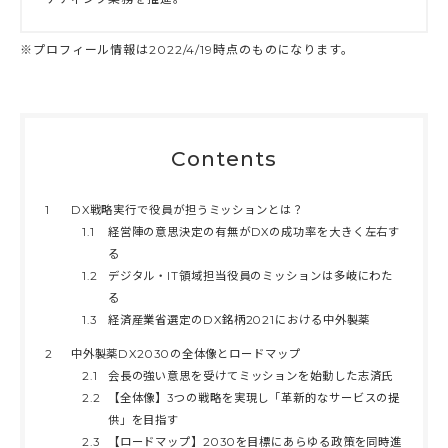
※プロフィール情報は2022/4/19時点のものになります。
Contents
1
DX戦略実行で役員が担うミッションとは？
1.1
経営陣の意思決定の有無がDXの成功率を大きく左右す
る
1.2
デジタル・IT領域担当役員のミッションは多岐にわた
る
1.3
経済産業省選定のDX銘柄2021における中外製薬
2
中外製薬DX2030の全体像とロードマップ
2.1
会長の強い意思を受けてミッションを始動した志済氏
2.2
【全体像】3つの戦略を実現し「革新的なサービスの提
供」を目指す
2.3
【ロードマップ】2030を目標にあらゆる政策を同時進