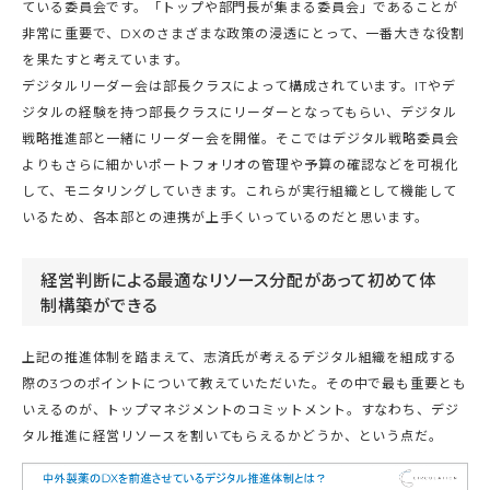
ている委員会です。「トップや部門長が集まる委員会」であることが
非常に重要で、DXのさまざまな政策の浸透にとって、一番大きな役割
を果たすと考えています。
デジタルリーダー会は部長クラスによって構成されています。ITやデ
ジタルの経験を持つ部長クラスにリーダーとなってもらい、デジタル
戦略推進部と一緒にリーダー会を開催。そこではデジタル戦略委員会
よりもさらに細かいポートフォリオの管理や予算の確認などを可視化
して、モニタリングしていきます。これらが実行組織として機能して
いるため、各本部との連携が上手くいっているのだと思います。
経営判断による最適なリソース分配があって初めて体
制構築ができる
上記の推進体制を踏まえて、志済氏が考えるデジタル組織を組成する
際の3つのポイントについて教えていただいた。その中で最も重要とも
いえるのが、トップマネジメントのコミットメント。すなわち、デジ
タル推進に経営リソースを割いてもらえるかどうか、という点だ。