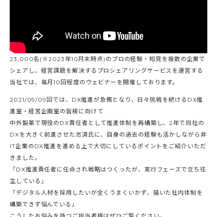
23,000名(※2023年10月末時点)のプロの経験・知見を複数の企業で
シェアし、経営課題を解決するプロシェアリングサービスを運営する
当社では、毎月10回程度のウェビナーを開催しております。
2021/09/09回では、DX推進が急務となり、日々挑戦を続けるDX推
進室・経営企画室の皆様に向けて
中外製薬で現役のDX責任者として推進体制を再構築し、2年で同社の
DXを大きく前進させた志済氏に、自身の過去の経験も活かしながら非
IT企業のDX推進を進める上で大切にしているポイントをご紹介いただ
きました。
「DX推進責任者に任命され戦略はつくったが、実行フェーズで立ち往
生している」
「デジタル人材を採用したいが全くうまくいかず、描いた社内体制を
構築できず悩んでいる」
こうしたお悩みを持つご担当者様はぜひご覧ください。