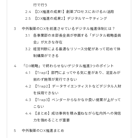
行で行う
2.4
【DX推進の成果1】創薬プロセスにおけるAI活用
2.5
【DX推進の成果2】デジタルマーケティング
3
中外製薬のDXを前進させているデジタル推進体制とは？
3.1
各事業部の本部長全員が参画する「デジタル戦略委員
会」が大きな存在
3.2
経営判断による最適なリソース分配があって初めて体
制構築ができる
4
「DX戦略」で終わらせないデジタル推進3つのポイント
4.1
【Trap1】部門によってやる気に差があり、足並みが
揃わず施策が実行できない
4.2
【Trap2】データサイエンティストなどデジタル人財
を採用できない
4.3
【Trap3】ベンダーからなかなか良い提案が上がって
こない
4.4
【まとめ】成功事例を積み重ねながら社内外への発信
力を強めることが重要
5
中外製薬のDX推進まとめ