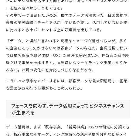
ためにデジタルを活かす方向もあれば、商品・サービスとテクノロジ
ーを組み合わせることもできる。
その中で一つ注目したいのが、国内のデータ活用状況だ。日常業務や
未来の業務戦略にデータを活用している企業は、活用していない企業
に比べると数十パーセント以上の好業績を出している。
「データ」と漠然と言われると明確なイメージが湧きづらいが、多く
の企業にとって欠かせないのは顧客データの存在だ。企業成長におい
ては顧客理解や顧客体験（UX）の最適化が必須だが、担当者の勘や経
験だけで事業を推進すると、見当違いなマーケティング施策になりか
ねない。市場の変化にも対応しづらくなるだろう。
こういった懸念をカバーするには、顧客データを最大限活用し、正確
な意思決定を行う必要があると考えられる。
フェーズを問わず、データ活用によってビジネスチャンス
が生まれる
データ活用は、まず「既存事業」「新規事業」の2つの領域に分類でき
る。既存事業ならマーケティング施策への活用や顧客分析などがメイ