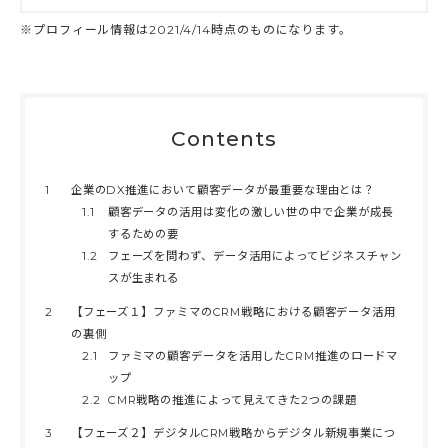
※プロフィール情報は2021/4/14時点のものになります。
Contents
1
企業のDX推進において顧客データが最重要な理由とは？
1.1
顧客データの活用は変化の激しい世の中で企業が成長
するための要
1.2
フェーズを問わず、データ活用によってビジネスチャン
スが生まれる
2
【フェーズ１】ファミマのCRM戦略における顧客データ活用
の裏側
2.1
ファミマの顧客データを活用したCRM推進のロードマ
ップ
2.2
CMR戦略の推進によって見えてきた2つの課題
3
【フェーズ２】デジタルCRM戦略からデジタル新規事業につ