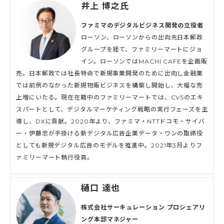
井上 博之氏
ファミマのデジタルビジネス開発の立役者
ローソン、ローソンからの出向先日本郵政
グループを経て、ファミリーマートにジョ
イン。ローソンではMACHI CAFEを企画販
売。日本郵政では社長特命で新規事業開発のために出向し金融業
では前例のなかった新規物販ビジネスを構築し開始し、大幅な売
上増にいたる。現在在籍中のファミリーマートでは、CVSのエキ
スパートとして、デジタルマーケティング戦略の実行フェーズを主
導し、DXに貢献。2020年より、ファミマ・NTTドコモ・サイバ
ー・伊藤忠が手掛ける新デジタル広告企業データ・ワンの取締役
としても新規デジタル広告のモデルを推進中。2021年3月よりフ
ァミリーマート執行役員。
樋口 達也
株式会社サーキュレーション プロシェアリ
ング本部マネジャー