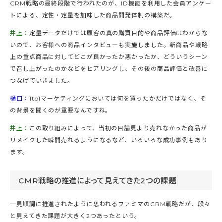
CRM戦略の最終段階で行われたのが、ID機能を利用した会員アンケー
トによる、定性・定量を加味した商品開発体制の構築だ。
井上：
定量データだけでは顧客の真の購買目的や商品評価はわからな
いので、お客様への商品インタビューも実施しました。新商品や戦略
上の重点商品に対してどこが良かったか悪かったか、どういうシーン
で召し上がったのかなどをヒアリングし、その後の商品評価と改善に
つなげていきました。
樋口：
1to1マーケティングにおいては何を買ったかだけではなく、そ
の背景を聞くのが重要なんですね。
井上：
この取り組みによって、当初の目論見より売れなかった商品が
リメイクした瞬間売れるようになるなど、いろいろな成功事例もあり
ます。
CMR戦略の推進によって見えてきた2つの課題
一見順調に推進されたように思われるファミマのCRM戦略だが、段々
と見えてきた課題が大きく2つあったという。