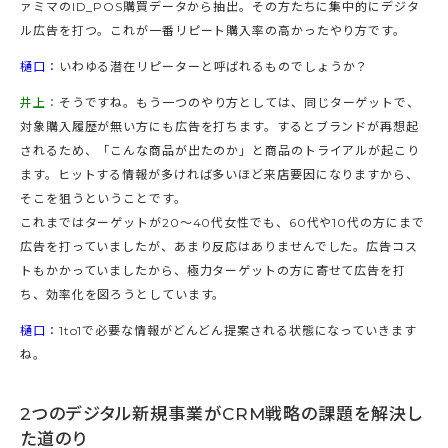
ァミマのID_POS購買データから抽出。その方たちに集中的にデジタ
ル広告を打つ。これが一番リピート購入率の高かったやり方です。
樋口：
いわゆる潜在リピーターと呼ばれるものでしょうか？
井上：
そうですね。もう一つのやり方としては、同じターゲットで、
対象購入履歴が無い方にも広告を打ちます。するとブランドが再想起
されるため、「こんな商品が出たのか」と商品のトライアルが起こり
ます。ヒットする情報が多ければ多いほど来店要因になりますから、
そこを狙うということです。
これまではターゲットが20～40代女性でも、60代や10代の方にまで
広告を打っていましたが、あまり反応はありませんでした。広告コス
トもかかっていましたから、極力ターゲットの方に寄せて広告を打
ち、効率化を図ろうとしています。
樋口：
1to1で必要な情報がどんどん提案される状態になっていきます
ね。
2つのデジタル新規事業がCRM戦略の課題を解決し
た道のり