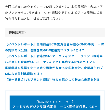
今回ご紹介したウェビナーで使用した資料は、未公開部分も含め以下
のリンクからDLできます。CRM戦略やデジタルビジネス開発にご興
味を持たれた方は、ぜひご活用ください。
関連記事:
【イベントレポート】三陽商会EC事業責任者が語るOMO事例 ―10
の施策を大公開、老舗企業のDX推進施策ベスト3とは？―
【イベントレポート】戦略的SNSマーケティング ―ブランド戦略か
ら逆算した企業がSNSマーケティングを実践する5つのポイント―
事業承継を見据えた生き残り戦略がなかった印刷会社。企業再生のプ
ロによる差別化戦略とは？
【第一想起されるブランド戦略】強みを活かして新たな市場を創る
【無料ホワイトペーパー】
ファミマのデジタル新規事業 ―DX責任者必見、CRM