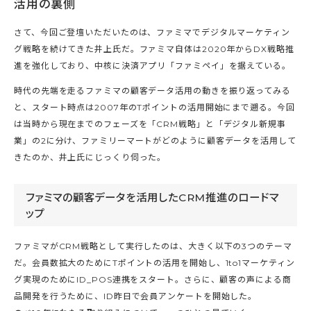
活用の裏側
さて、今回ご登壇いただいたのは、ファミマでデジタルマーケティン
グ戦略を続けてきた井上氏だ。ファミマ自体は2020年からDX戦略推
進を強化しており、中核に決済アプリ「ファミペイ」を据えている。
時代の先端を走るファミマの顧客データ活用の動きを振り返ってみる
と、スタート時点は2007年のTポイントの活用開始にまで遡る。今回
は当時から現在までのフェーズを「CRM戦略」と「デジタル新規事
業」の2に分け、ファミリーマートがどのように顧客データを活用して
きたのか、井上氏にじっくり伺った。
ファミマの顧客データを活用したCRM推進のロードマ
ップ
ファミマがCRM戦略として実行したのは、大きく以下の3つのテーマ
だ。会員数拡大のためにTポイントの活用を開始し、1to1マーケティン
グ実現のためにID_POS連携をスタート。さらに、顧客の声による商
品開発を行うために、ID昨日で会員アンケートを開始した。