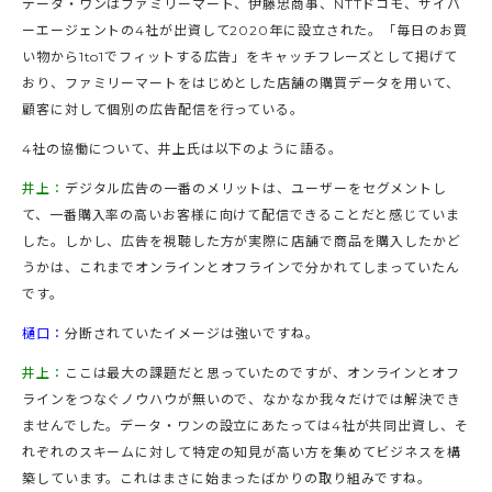
データ・ワンはファミリーマート、伊藤忠商事、NTTドコモ、サイバ
ーエージェントの4社が出資して2020年に設立された。「毎日のお買
い物から1to1でフィットする広告」をキャッチフレーズとして掲げて
おり、ファミリーマートをはじめとした店舗の購買データを用いて、
顧客に対して個別の広告配信を行っている。
4社の協働について、井上氏は以下のように語る。
井上：
デジタル広告の一番のメリットは、ユーザーをセグメントし
て、一番購入率の高いお客様に向けて配信できることだと感じていま
した。しかし、広告を視聴した方が実際に店舗で商品を購入したかど
うかは、これまでオンラインとオフラインで分かれてしまっていたん
です。
樋口：
分断されていたイメージは強いですね。
井上：
ここは最大の課題だと思っていたのですが、オンラインとオフ
ラインをつなぐノウハウが無いので、なかなか我々だけでは解決でき
ませんでした。データ・ワンの設立にあたっては4社が共同出資し、そ
れぞれのスキームに対して特定の知見が高い方を集めてビジネスを構
築しています。これはまさに始まったばかりの取り組みですね。