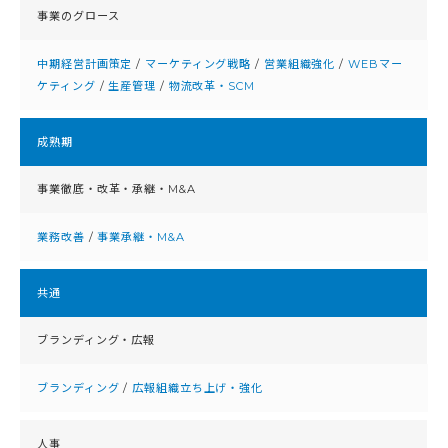
事業のグロース
中期経営計画策定
/
マーケティング戦略
/
営業組織強化
/
WEBマー
ケティング
/
生産管理
/
物流改革・SCM
成熟期
事業徹底・改⾰・承継・M&A
業務改善
/
事業承継・M&A
共通
ブランディング・広報
ブランディング
/
広報組織立ち上げ・強化
人事