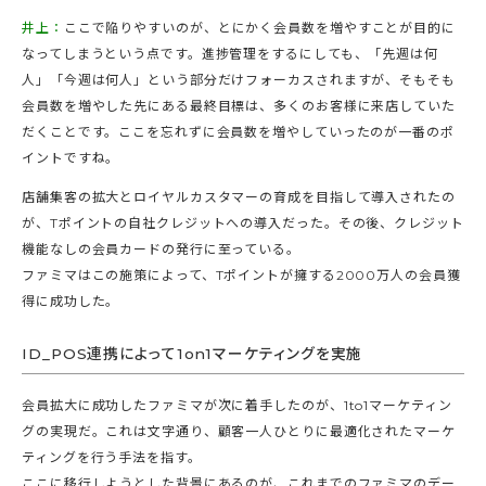
井上：
ここで陥りやすいのが、とにかく会員数を増やすことが目的に
なってしまうという点です。進捗管理をするにしても、「先週は何
人」「今週は何人」という部分だけフォーカスされますが、そもそも
会員数を増やした先にある最終目標は、多くのお客様に来店していた
だくことです。ここを忘れずに会員数を増やしていったのが一番のポ
イントですね。
店舗集客の拡大とロイヤルカスタマーの育成を目指して導入されたの
が、Tポイントの自社クレジットへの導入だった。その後、クレジット
機能なしの会員カードの発行に至っている。
ファミマはこの施策によって、Tポイントが擁する2000万人の会員獲
得に成功した。
ID_POS連携によって1on1マーケティングを実施
会員拡大に成功したファミマが次に着手したのが、1to1マーケティン
グの実現だ。これは文字通り、顧客一人ひとりに最適化されたマーケ
ティングを行う手法を指す。
ここに移行しようとした背景にあるのが、これまでのファミマのデー