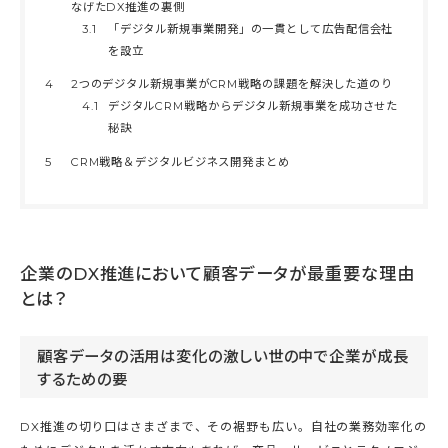
なげたDX推進の裏側
3.1
「デジタル新規事業開発」の一貫として広告配信会社
を設立
4
2つのデジタル新規事業がCRM戦略の課題を解決した道のり
4.1
デジタルCRM戦略からデジタル新規事業を成功させた
秘訣
5
CRM戦略＆デジタルビジネス開発まとめ
企業のDX推進において顧客データが最重要な理由
とは？
顧客データの活用は変化の激しい世の中で企業が成長
するための要
DX推進の切り口はさまざまで、その裾野も広い。自社の業務効率化の