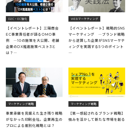
D2C・EC強化
WEBマーケティング
【イベントレポート】三陽商会
【イベントレポート】戦略的SNS
EC事業責任者が語るOMO事
マーケティング ―ブランド戦略
例 ―10の施策を大公開、老舗
から逆算した企業がSNSマーケテ
企業のDX推進施策ベスト3と
ィングを実践する5つのポイント
は？―
―
マーケティング戦略
マーケティング戦略
事業承継を見据えた生き残り戦略
【第一想起されるブランド戦略】
がなかった印刷会社。企業再生の
強みを活かして新たな市場を創る
プロによる差別化戦略とは？