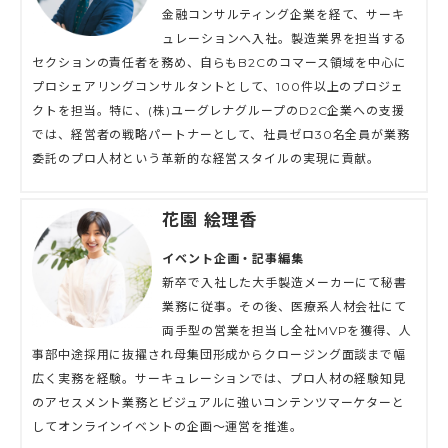
金融コンサルティング企業を経て、サーキ
ュレーションへ入社。製造業界を担当する
セクションの責任者を務め、自らもB2Cのコマース領域を中心に
プロシェアリングコンサルタントとして、100件以上のプロジェ
クトを担当。特に、(株)ユーグレナグループのD2C企業への支援
では、経営者の戦略パートナーとして、社員ゼロ30名全員が業務
委託のプロ人材という革新的な経営スタイルの実現に貢献。
花園 絵理香
イベント企画・記事編集
新卒で入社した大手製造メーカーにて秘書
業務に従事。その後、医療系人材会社にて
両手型の営業を担当し全社MVPを獲得、人
事部中途採用に抜擢され母集団形成からクロージング面談まで幅
広く実務を経験。サーキュレーションでは、プロ人材の経験知見
のアセスメント業務とビジュアルに強いコンテンツマーケターと
してオンラインイベントの企画〜運営を推進。