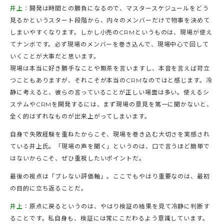
井上：
開発は時間との勝負になるので、マスタースケジュールをどう
見るかというスタート段階から、内々のメンバーだけで物事を決めて
しまいやすくなります。しかし小売のCRMというものは、現場が使え
てナンボです。必ず現場のメンバーを巻き込んで、現場中心で回して
いくことが大事だと思います。
現場は本当に好き勝手なことや無茶を言いますし、本音を言えば苛立
つこともありますが、それこそが本当のCRMなのではと感じます。冷
静に考えると、彼らの言っていることが正しい場面は多い。使えるシ
ステムやCRMを開発するには、まず現場の意見を第一に聞かないと、
全く的はずれなものが出来上がってしまいます。
自身で失敗経験を重ねたからこそ、現場を巻き込む大切さを実感され
ている井上氏。「現場の声を聞く」というのは、口で言うほど簡単で
はないからこそ、ぜひ重視したいポイントだ。
最後の視点は「ブレない評価軸」。ここでもやはり重要なのは、最初
の目的に立ち返ることだ。
井上：
原点に戻るというのは、やはり検証の結果を見て冷静に判断す
ることです。私自身も、検証には常にこだわるよう意識しています。