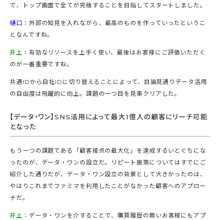
で、トップ画面で全てが完結することを目指してスタートしました。
樋口：
外部の知見を入れながら、最高のものを作っていったというこ
となんですね。
井上：
有効なリソースを上手く使い、最後はお客様にご評価いただく
のが一番重要ですね。
共通IDから自社IDに切り替えることによって、目論見通りデータ活用
の自由度は飛躍的に向上。課題の一つ目を見事クリアした。
【データ・ワン】SNS活用によって最大1億人の顧客にリーチ可能
となった
もう一つの課題である「顧客接点の最大化」を達成するいとぐちにな
ったのが、データ・ワンの設立だ。リピート施策についてはすでにご
紹介した通りだが、データ・ワン設立の背景として大きかったのは、
やはりこれまでファミマを利用したことがなかった顧客へのアプロー
チだ。
井上：
データ・ワンを介することで、購買履歴の無いお客様にもアプ