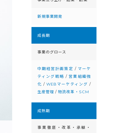
新規事業開発
成⻑期
事業のグロース
中期経営計画策定
/
マーケ
ティング戦略
/
営業組織強
化
/
WEBマーケティング
/
生産管理
/
物流改革・SCM
成熟期
事業徹底・改⾰・承継・