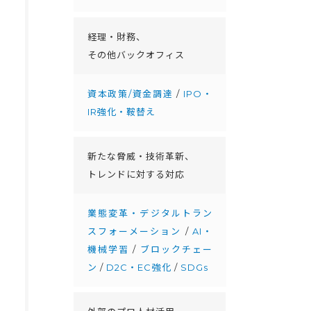
経理・財務、
その他バックオフィス
資本政策/資金調達
/
IPO・
IR強化・鞍替え
新たな脅威・技術革新、
トレンドに対する対応
業態変革・デジタルトラン
スフォーメーション
/
AI・
機械学習
/
ブロックチェー
ン
/
D2C・EC強化
/
SDGs