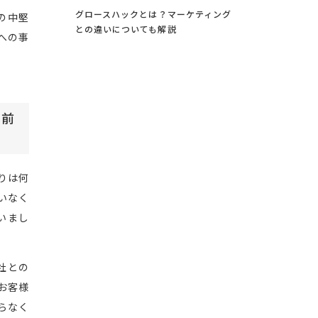
グロースハックとは？マーケティング
の中堅
との違いについても解説
への事
上前
りは何
いなく
いまし
社との
お客様
らなく