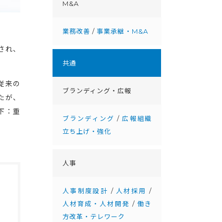
M&A
業務改善
/
事業承継・M&A
され、
。
共通
従来の
ブランディング・広報
たが、
下：重
ブランディング
/
広報組織
立ち上げ・強化
人事
人事制度設計
/
人材採用
/
人材育成・人材開発
/
働き
方改革・テレワーク