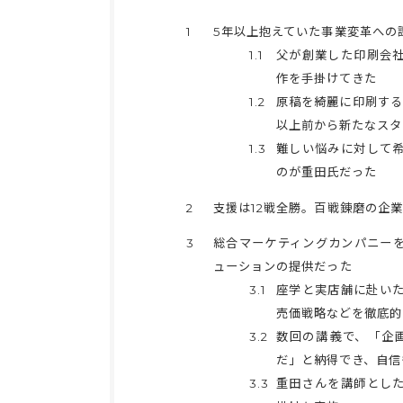
1
5年以上抱えていた事業変革への
1.1
父が創業した印刷会
作を手掛けてきた
1.2
原稿を綺麗に印刷する
以上前から新たなスタ
1.3
難しい悩みに対して
のが重田氏だった
2
支援は12戦全勝。百戦錬磨の企
3
総合マーケティングカンパニー
ューションの提供だった
3.1
座学と実店舗に赴い
売価戦略などを徹底的
3.2
数回の講義で、「企
だ」と納得でき、自信
3.3
重田さんを講師とし