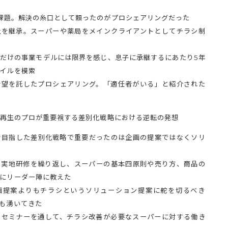
課題。解決の糸口として頼ったのがプロシェアリングだった
社を継承。スーパーや薬局をメインクライアントとしてチラシ制
だけの事業モデルには限界を感じ、息子に承継するにあたり5年
イルを模索
希望を託したプロシェアリング。「適任者がいる」と紹介された
業再生のプロが重要視する差別化戦略における逆転の発想
を目指した差別化戦略で重要だったのは企画の提案ではなくソリ
た実地研修を繰り返し、スーパーの基本四原則や売り方、商品の
にリーダー陣に教えた
画提案よりもチラシというソリューション提案に舵を切るべき
も湧いてきた
たセミナーを通して、チラシ改善が必要なスーパーに対する働き