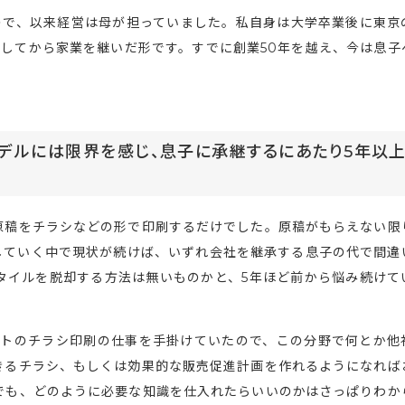
ので、以来経営は母が担っていました。私自身は大学卒業後に東京
してから家業を継いだ形です。すでに創業50年を越え、今は息子
デルには限界を感じ、息子に承継するにあたり5年以
原稿をチラシなどの形で印刷するだけでした。原稿がもらえない限
していく中で現状が続けば、いずれ会社を継承する息子の代で間違
タイルを脱却する方法は無いものかと、5年ほど前から悩み続けて
ットのチラシ印刷の仕事を手掛けていたので、この分野で何とか他
きるチラシ、もしくは効果的な販売促進計画を作れるようになれば
でも、どのように必要な知識を仕入れたらいいのかはさっぱりわか