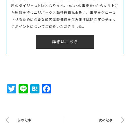
料のダイジェスト版となります。UI/UXの事業を0から立ち上げ
た経験を持つニジボックス執行役員丸山氏に、事業をグロース
させるために必要な顧客体験価値を生み出す戦略立案のチェッ
クポイントについてご紹介いただきました。
詳細はこちら
Twitter
Line
Hatena
Facebook
前の記事
次の記事