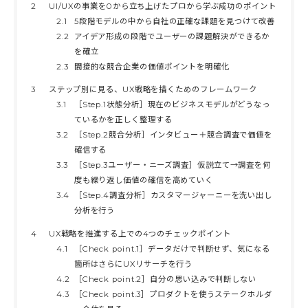
2
UI/UXの事業を0から立ち上げたプロから学ぶ成功のポイント
2.1
5段階モデルの中から自社の正確な課題を見つけて改善
2.2
アイデア形成の段階でユーザーの課題解決ができるか
を確立
2.3
間接的な競合企業の価値ポイントを明確化
3
ステップ別に見る、UX戦略を描くためのフレームワーク
3.1
［Step.1状態分析］現在のビジネスモデルがどうなっ
ているかを正しく整理する
3.2
［Step.2競合分析］インタビュー＋競合調査で価値を
確信する
3.3
［Step.3ユーザー・ニーズ調査］仮説立て→調査を何
度も繰り返し価値の確信を高めていく
3.4
［Step.4調査分析］カスタマージャーニーを洗い出し
分析を行う
4
UX戦略を推進する上での4つのチェックポイント
4.1
［Check point.1］データだけで判断せず、気になる
箇所はさらにUXリサーチを行う
4.2
［Check point.2］自分の思い込みで判断しない
4.3
［Check point.3］プロダクトを使うステークホルダ