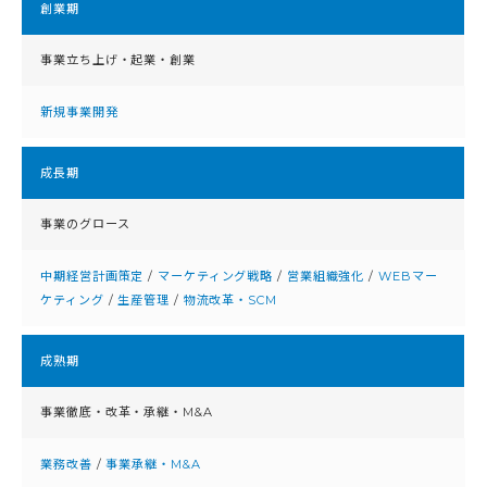
創業期
事業立ち上げ・起業・創業
新規事業開発
成⻑期
事業のグロース
中期経営計画策定
/
マーケティング戦略
/
営業組織強化
/
WEBマー
ケティング
/
生産管理
/
物流改革・SCM
成熟期
事業徹底・改⾰・承継・M&A
業務改善
/
事業承継・M&A