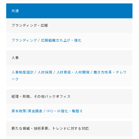
共通
ブランディング・広報
ブランディング
/
広報組織立ち上げ・強化
人事
人事制度設計
/
人材採用
/
人材育成・人材開発
/
働き方改革・テレワ
ーク
経理・財務、
その他バックオフィス
資本政策/資金調達
/
IPO・IR強化・鞍替え
新たな脅威・技術革新、
トレンドに対する対応