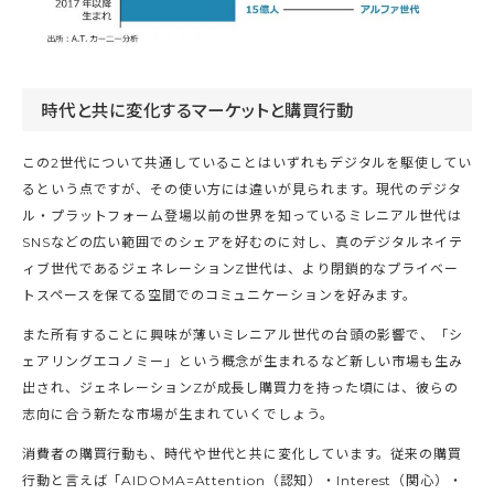
時代と共に変化するマーケットと購買行動
この2世代について共通していることはいずれもデジタルを駆使してい
るという点ですが、その使い方には違いが見られます。現代のデジタ
ル・プラットフォーム登場以前の世界を知っているミレニアル世代は
SNSなどの広い範囲でのシェアを好むのに対し、真のデジタルネイテ
ィブ世代であるジェネレーションZ世代は、より閉鎖的なプライベー
トスペースを保てる空間でのコミュニケーションを好みます。
また所有することに興味が薄いミレニアル世代の台頭の影響で、「シ
ェアリングエコノミー」という概念が生まれるなど新しい市場も生み
出され、ジェネレーションZが成長し購買力を持った頃には、彼らの
志向に合う新たな市場が生まれていくでしょう。
消費者の購買行動も、時代や世代と共に変化しています。従来の購買
行動と言えば「AIDOMA=Attention（認知）・Interest（関心）・