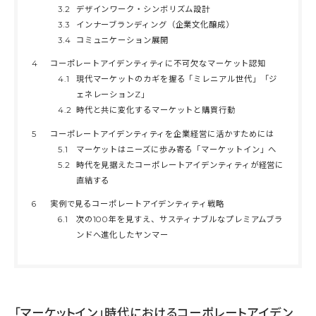
3.2
デザインワーク・シンボリズム設計
3.3
インナーブランディング（企業文化醸成）
3.4
コミュニケーション展開
4
コーポレートアイデンティティに不可欠なマーケット認知
4.1
現代マーケットのカギを握る「ミレニアル世代」「ジ
ェネレーションZ」
4.2
時代と共に変化するマーケットと購買行動
5
コーポレートアイデンティティを企業経営に活かすためには
5.1
マーケットはニーズに歩み寄る「マーケットイン」へ
5.2
時代を見据えたコーポレートアイデンティティが経営に
直結する
6
実例で見るコーポレートアイデンティティ戦略
6.1
次の100年を見すえ、サスティナブルなプレミアムブラ
ンドへ進化したヤンマー
「マーケットイン」時代におけるコーポレートアイデン