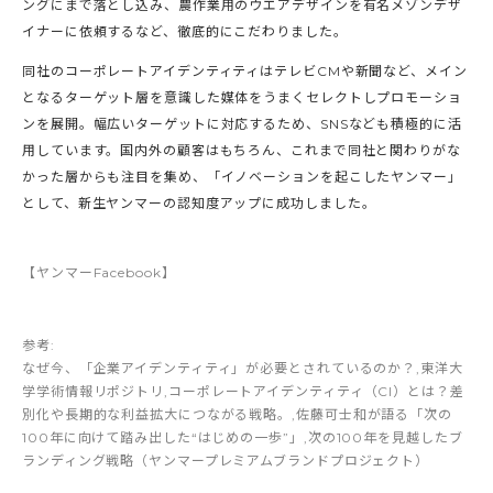
ングにまで落とし込み、農作業用のウエアデザインを有名メゾンデザ
イナーに依頼するなど、徹底的にこだわりました。
同社のコーポレートアイデンティティはテレビCMや新聞など、メイン
となるターゲット層を意識した媒体をうまくセレクトしプロモーショ
ンを展開。幅広いターゲットに対応するため、SNSなども積極的に活
用しています。国内外の顧客はもちろん、これまで同社と関わりがな
かった層からも注目を集め、「イノベーションを起こしたヤンマー」
として、新生ヤンマーの認知度アップに成功しました。
【ヤンマーFacebook】
参考:
なぜ今、「企業アイデンティティ」が必要とされているのか？
,
東洋大
学学術情報リポジトリ
,
コーポレートアイデンティティ（CI）とは？差
別化や長期的な利益拡大につながる戦略。
,
佐藤可士和が語る「次の
100年に向けて踏み出した“はじめの一歩”」
,
次の100年を見越したブ
ランディング戦略（ヤンマープレミアムブランドプロジェクト）