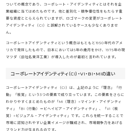
ついての概念であり、コーポレート・アイデンティティとはそれを企
業組織に当てはめたものです。他と差別化・競争優位性をもたらす重
要な資産ととらえられていますが、ロゴマークの変更がコーポレート
アイデンティティ（CI）と誤解されているケースも少なくありませ
ん。
コーポレートアイデンティティという概念はもともと1950年代のアメ
リカで発祥したもので、日本においては5年の歳月をかけ、1975年の現
マツダ（旧社名東洋工業）が導入したのが最初と言われています。
コーポレートアイデンティティ（CI）・VI・BI・MIの違い
コーポレートアイデンティティ（CI）は、上記のように「理念」「行
動」「視覚」という3つの要素で成り立っています。この要素をさらに
わかりやすくまとめたものが「MI（理念）=マインド・アイデンティ
ティ」「BI（行動）＝ビヘイビア・アイデンティティ」、「VI（視
覚）=ビジュアル・アイデンティティ」です。これらを統一することで
市場に認知されやすい企業イメージが醸成され、市場競争力をあげる
ブランド力が生まれるのです。