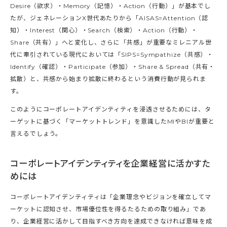
Desire（欲求）・Memory（記憶）・Action（行動）」が基本でし
たが、ジェネレーションX世代あたりから「AISAS=Attention（認
知）・Interest（関心）・Search（検索）・Action（行動）・
Share（共有）」へと変化し、さらに「共感」が重要なミレニアル世
代に牽引されている現代においては「SIPS=Sympathize（共感）・
Identify（確認）・Participate（参加）・Share & Spread（共有・
拡散）と、共感から始まり拡散に終わるという消費行動が見られま
す。
このようにコーポレートアイデンティティを浸透させるためには、タ
ーゲットに基づく「マーケットトレンド」を意識したMIやBIが重要と
言えるでしょう。
コーポレートアイデンティティを企業経営に活かすた
めには
コーポレートアイデンティティは「企業理念やビジョンを確立してマ
ーケットに認知させ、市場優位性を得るたるための取り組み」であ
り、企業経営に活かして目指すべき方向を達成できなければ意味を成