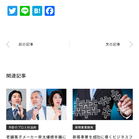
Twitter
Line
Hatena
Facebook
前の記事
次の記事
関連記事
外部のプロ人材活用
新規事業開発
老舗菓子メーカー榮太樓總本鋪に
新規事業を成功に導くビジネスフ