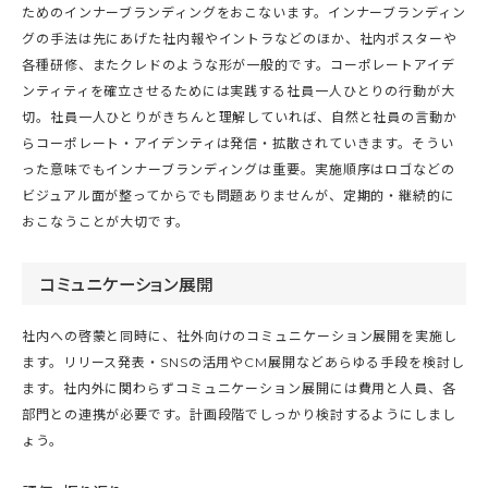
ためのインナーブランディングをおこないます。インナーブランディン
グの手法は先にあげた社内報やイントラなどのほか、社内ポスターや
各種研修、またクレドのような形が一般的です。コーポレートアイデ
ンティティを確立させるためには実践する社員一人ひとりの行動が大
切。社員一人ひとりがきちんと理解していれば、自然と社員の言動か
らコーポレート・アイデンティは発信・拡散されていきます。そうい
った意味でもインナーブランディングは重要。実施順序はロゴなどの
ビジュアル面が整ってからでも問題ありませんが、定期的・継続的に
おこなうことが大切です。
コミュニケーション展開
社内への啓蒙と同時に、社外向けのコミュニケーション展開を実施し
ます。リリース発表・SNSの活用やCM展開などあらゆる手段を検討し
ます。社内外に関わらずコミュニケーション展開には費用と人員、各
部門との連携が必要です。計画段階でしっかり検討するようにしまし
ょう。