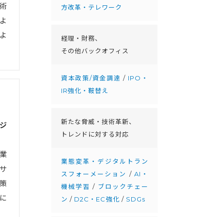
術
方改革・テレワーク
よ
よ
経理・財務、
その他バックオフィス
資本政策/資金調達
/
IPO・
IR強化・鞍替え
新たな脅威・技術革新、
ジ
トレンドに対する対応
業
業態変革・デジタルトラン
サ
スフォーメーション
/
AI・
策
機械学習
/
ブロックチェー
に
ン
/
D2C・EC強化
/
SDGs