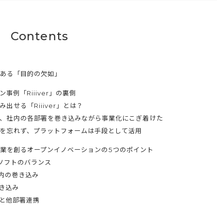
Contents
ある「目的の欠如」
例「Riiiver」の裏側
出せる「Riiiver」とは？
、社内の各部署を巻き込みながら事業化にこぎ着けた
を忘れず、プラットフォームは手段として活用
業を創るオープンイノベーションの5つのポイント
ドとソフトのバランス
社内の巻き込み
巻き込み
織と他部署連携