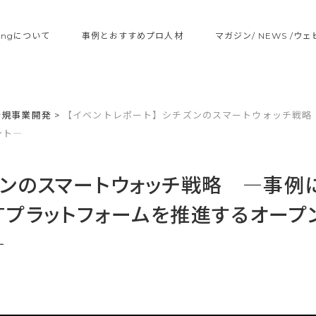
ltingについて
事例とおすすめプロ人材
マガジン/ NEWS /ウ
新規事業開発
>
【イベントレポート】シチズンのスマートウォッチ戦略 
ント―
ズンのスマートウォッチ戦略 ―事例
oTプラットフォームを推進するオープ
―