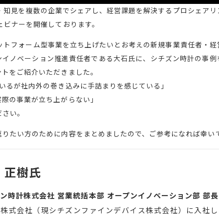
の経験・知見を複数の企業でシェアし、経営課題を解決するプロシェア
ェビナーを開催しております。
プラットフォーム型事業を立ち上げたいとお考えの新規事業責任者・経
ンイノベーション推進責任者である大石氏に、シチズン時計の事例
ントをご紹介いただきました。
ているが社内外の巻き込みに手詰まりを感じている」
実際の事業が立ち上がらない」
ださい。
返りたい方のために内容をまとめましたので、ご参考になれば幸い
 正樹氏
ン時計株式会社 営業統括本部 オープンイノベーション部 部長
タ株式会社（現シチズンファインデバイス株式会社）に入社し