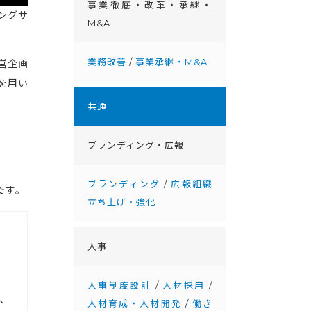
事業徹底・改⾰・承継・
リングサ
M&A
業務改善
/
事業承継・M&A
営企画
を用い
共通
ブランディング・広報
ブランディング
/
広報組織
です。
立ち上げ・強化
人事
人事制度設計
/
人材採用
/
、
人材育成・人材開発
/
働き