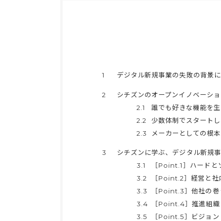
1
デジタル新規事業の失敗の背景に
2
シチズンのオープンイノベーション事
2.1
誰でも好きな機能を生み
2.2
少数体制でスタートし
2.3
メーカーとしての根本
3
シチズンに学ぶ、デジタル新規事
3.1
［Point.1］ハー
3.2
［Point.2］経営と
3.3
［Point.3］他社の
3.4
［Point.4］推進組
3.5
［Point.5］ビジョン