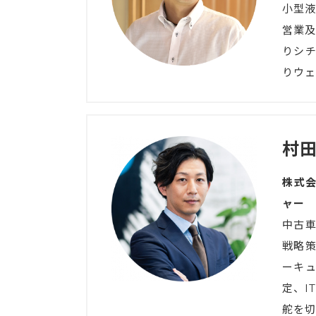
小型
営業及
りシ
りウェ
村
株式会
ャー
中古
戦略策
ーキュ
定、I
舵を切