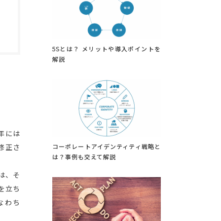
5Sとは？ メリットや導入ポイントを
解説
年には
コーポレートアイデンティティ戦略と
修正さ
は？事例も交えて解説
は、そ
を立ち
なわち