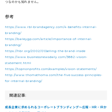
つなのかも知れません。
参考
https://www.rbl-brandagency.com/4-benefits-internal-
branding/
https://baileygp.com/article/importance-of-internal-
branding/
https://hbr.org/2002/01/selling-the-brand-inside
https://www.businessnewsdaily.com/3882-vision-
statement.html
https://topnonprofits.com/examples/vision-statements/
http://www.thomathoma.com/the-five-success-principles-
for-internal-branding/
関連記事:
成長企業に求められるコーポレートブランディング～広報・HR・IRか