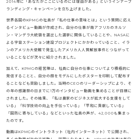
2014年に「あなたがここにいるのには理由がある」というインナーブ
ランディング・キャンペーンを立ち上げました。
世界各国のKPMGの社員が「私の仕事の意味とは」という質問に応え
るインタビュー動画が作成され、自分の仕事が南アフリカのネルソ
ン・マンデラ大統領を選出した選挙に関係していることや、NASAに
よる宇宙ステーション建設プロジェクトにかかわっていること、イラ
ンのアメリカ大使館で発生したアメリカ人人質解放事件とつながって
いることなどが次々に紹介されました。
加えて、KPMGの経営陣は、社員に自分の仕事についてより積極的に
発信することと、自分の顔をモデルにしたポスターを印刷して配布す
ることなども奨励しました。当時のCEOのリーダーシップにより、そ
の年の感謝祭の日までに1万のインタビュー動画を集めることが目標に
されました。その結果、「私は農家のビジネスが拡大する支援をして
いる」「科学技術の向上を手伝っている」「平和に貢献している」
「国防に寄与している」などといった社員の声が、42,000も集まっ
たのです。
動画はKPMGのイントラネット（社内インターネット）で公開され、