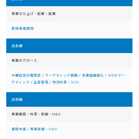
事業立ち上げ・起業・創業
新規事業開発
成⻑期
事業のグロース
中期経営計画策定
/
マーケティング戦略
/
営業組織強化
/
WEBマー
ケティング
/
生産管理
/
物流改革・SCM
成熟期
事業徹底・改⾰・承継・M&A
業務改善
/
事業承継・M&A