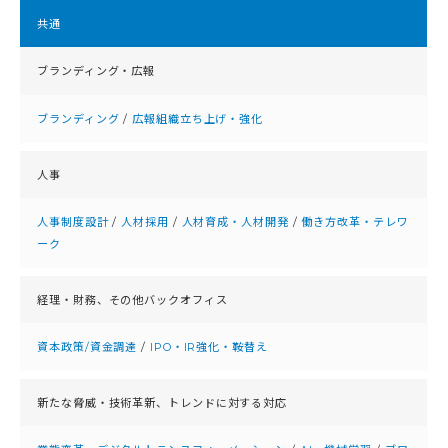
共通
ブランディング・広報
ブランディング
/
広報組織立ち上げ・強化
人事
人事制度設計
/
人材採用
/
人材育成・人材開発
/
働き方改革・テレワ
ーク
経理・財務、
その他バックオフィス
資本政策/資金調達
/
IPO・IR強化・鞍替え
新たな脅威・技術革新、
トレンドに対する対応