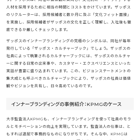
人材を採用するために相当の時間とコストをかけています。ザッポス
のリクルーターは、採用候補者と数か月に及ぶ「文化フィット面接」
を実施し、採用候補者がザッポスの文化を正しく理解し、入社後も徹
底できるか厳しくチェックします。
ザッポスのインナーブランディングの究極のシンボルは、同社が毎年
発行している「ザッポス・カルチャーブック」でしょう。ザッポスの
社員によって執筆されるカルチャーブックには、ザッポスのカルチャ
ーに関する日常の出来事や、カスタマー・エクスペリエンスといった
実話が豊富に盛り込まれています。この、ビジョンステートメントの
集大成とも呼ぶべきカルチャーブックにより、ザッポスの社員は価値
観やビジョンを共有し、日々高めているのです。
インナーブランディングの事例紹介：KPMGのケース
大手監査法人KPMGも、インナーブランディングを使って社員のモラ
ルとモチベーションの向上を実現しています。監査法人の仕事は、と
もすれば退屈で事務的なものになりがちです。そんな中、KPMGは