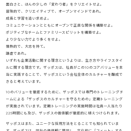
面白さと、ほんの少しの「変わり者」をクリエイトせよ。
冒険的で、クリエイティブで、オープンマインドであれ。
成長と学習を追い求めよ。
コミュニケーションとともにオープンで正直な関係を構築せよ。
ポジティブなチームとファミリースピリットを構築せよ。
より少ない力でより多くをせよ。
情熱的で、大志を持て。
謙虚であれ。
いずれも企業活動に関する理念というよりは、生き方やライフスタイ
ルに関する理念です。ザッポスは、社員がこの10のコアバリューを本
当に実践することで、ザッポスという会社全体のカルチャーを醸成で
きると考えています。
10のバリューを徹底するために、ザッポスでは専門のトレーニングチ
ームによる「ザッポスのカルチャーを守るための」定期トレーニング
が実施されています。定期トレーニングの実施時間は社員一人当たり
225時間にも及び、ザッポスの価値観が徹底的に植えつけられます。
ザッポスはまた、ユニークな採用方法をとることでも知られていま
す。ザッポスは、同社の価値観に賛同し、文化的に「フィット」する