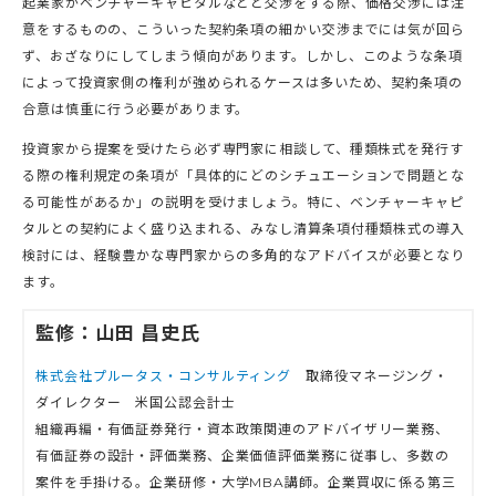
起業家がベンチャーキャピタルなどと交渉をする際、価格交渉には注
意をするものの、こういった契約条項の細かい交渉までには気が回ら
ず、おざなりにしてしまう傾向があります。しかし、このような条項
によって投資家側の権利が強められるケースは多いため、契約条項の
合意は慎重に行う必要があります。
投資家から提案を受けたら必ず専門家に相談して、種類株式を発行す
る際の権利規定の条項が「具体的にどのシチュエーションで問題とな
る可能性があるか」の説明を受けましょう。特に、ベンチャーキャピ
タルとの契約によく盛り込まれる、みなし清算条項付種類株式の導入
検討には、経験豊かな専門家からの多角的なアドバイスが必要となり
ます。
監修：山田 昌史氏
株式会社プルータス・コンサルティング
取締役マネージング・
ダイレクター 米国公認会計士
組織再編・有価証券発行・資本政策関連のアドバイザリー業務、
有価証券の設計・評価業務、企業価値評価業務に従事し、多数の
案件を手掛ける。企業研修・大学MBA講師。企業買収に係る第三