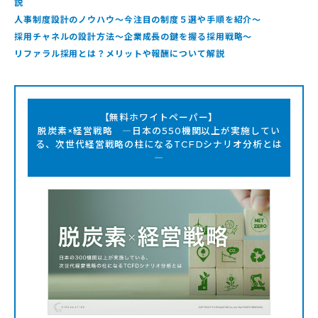
説
人事制度設計のノウハウ～今注目の制度５選や手順を紹介～
採用チャネルの設計方法～企業成長の鍵を握る採用戦略～
リファラル採用とは？メリットや報酬について解説
【無料ホワイトペーパー】
脱炭素×経営戦略 ―日本の550機関以上が実施してい
る、次世代経営戦略の柱になるTCFDシナリオ分析とは
―