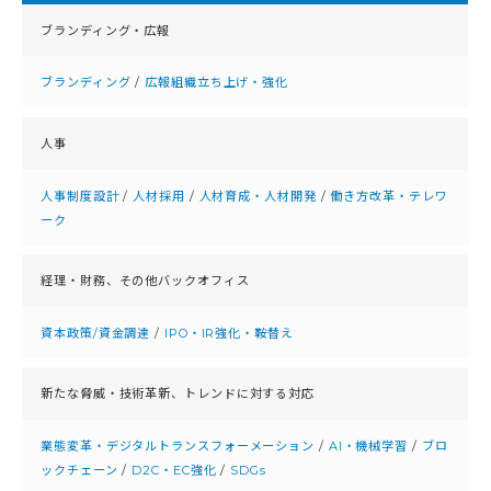
ブランディング・広報
ブランディング
/
広報組織立ち上げ・強化
人事
人事制度設計
/
人材採用
/
人材育成・人材開発
/
働き方改革・テレワ
ーク
経理・財務、
その他バックオフィス
資本政策/資金調達
/
IPO・IR強化・鞍替え
新たな脅威・技術革新、
トレンドに対する対応
業態変革・デジタルトランスフォーメーション
/
AI・機械学習
/
ブロ
ックチェーン
/
D2C・EC強化
/
SDGs