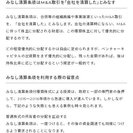
みなし清算条項はM&A取引を「会社を清算した」とみなす
みなし清算条項は、合併等の組織再編や事業譲渡といったM&A取引
を、「会社を清算した」とみなします。会社の清算時にならい、M&A
に伴って株主に分配される財産は、この種類株主に対して優先的に分
配するのです。
どの程度優先的に分配するかは自由に定められますが、ベンチャーキ
ャピタルの出資額をまず優先的に分配し、残った金額があれば、後は
持株比率に応じて分配するという規定が一般的です。
みなし清算条項を利用する際の留意点
みなし清算条項付種類株式による投資は、政府と一部の専門家の後押
しで、2015～2016年頃から急速に導入が進んでいます。しかしなが
ら、下記のような失敗とも思える事例も時々見られます。
普通株式の所有者の分配を圧迫する
みなし清算条項は、一度つけると、その後の資金調達でも同様につけ
るよう要求されることになります。