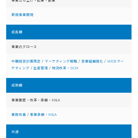
事業立ち上げ・起業・創業
新規事業開発
成⻑期
事業のグロース
中期経営計画策定
/
マーケティング戦略
/
営業組織強化
/
WEBマー
ケティング
/
生産管理
/
物流改革・SCM
成熟期
事業徹底・改⾰・承継・M&A
業務改善
/
事業承継・M&A
共通