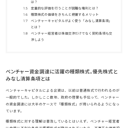
は？
1.5
定量的な評価を行うことが困難な権利とは？
1.6
種類株式の価値をきちんと把握するメリット
1.7
ベンチャーキャピタルがよく使う「みなし清算条項」
とは？
1.8
ベンチャー経営者は株価交渉だけでなく契約条項も交
渉しよう
ベンチャー資金調達に活躍の種類株式。優先株式と
みなし清算条項とは
ベンチャーキャピタルによる出資は、以前は普通株式で行われるのが
一般的でした。しかしここ数年、政府の啓蒙も手伝って、ベンチャー
の資金調達には大半のケースで「種類株式」が用いられるようになっ
ています。
種類株式に対する理解は普及しているとはいえず、ベンチャー経営者