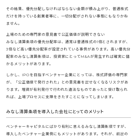
その結果、優先分配しなければならない金額が積み上がり、普通株式
だけを持っている創業者等に、一切分配がされない事態にもなりかね
ません。
上場のための専門家の意見書で公正価値が説明できない
みなし清算条項の優先分配率は、通常は普通株式の1倍とされますが、
3倍など高い優先分配率が設定されている事例があります。高い優先分
配率のみなし清算条項は、投資家にとってM&Aが発生すれば確実に儲
かるメリットがあります。
しかし、IPOを目指すベンチャー企業にとっては、株式評価の専門家
が、「公正価値で発行された」との意見書を出せなくなるリスクがあ
ります。増資が有利発行で行われた違法なものであったと受け取られ
れば、上場プロセスに支障をきたすことになってしまいます。
みなし清算条項を導入した会社にとってのメリット
ベンチャーキャピタルにばかり有利に思えるみなし清算条項ですが、
導入したベンチャー企業側にもメリットがあります。それが、前出の