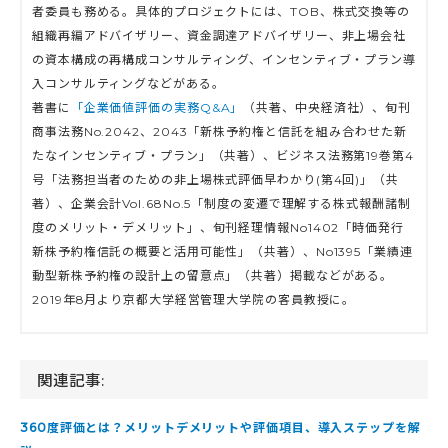
者委員も務める。具体的プロジェクトには、TOB、株式交換等の
組織再編アドバイザリー、資金調達アドバイザリー、非上場会社
の資本構成の再構成コンサルティング、インセンティブ・プラン導
入コンサルティングなどがある。
著書に
「企業価値評価の実務Q&A」
（共著、中央経済社）、旬刊
商事法務No.2042、2043「新株予約権と信託を組み合わせた新
たなインセンティブ・プラン」（共著）、ビジネス法務第19巻第4
号「法務担当者のための非上場株式評価早わかり(第4回)」（共
著）、企業会計Vol.68No.5「制度の変遷で理解する株式報酬諸制
度のメリット・デメリット」、旬刊経理情報No1402「時価発行
新株予約権信託の概要と活用可能性」（共著）、No1395「業績連
動型新株予約権の設計上の留意点」（共著）掲載などがある。
2019年8月より京都大学経営管理大学院の客員教授に。
関連記事:
360度評価とは？メリットデメリットや評価項目、導入ステップを解