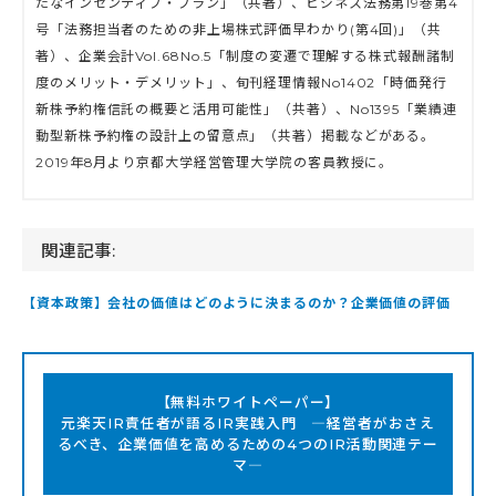
たなインセンティブ・プラン」（共著）、ビジネス法務第19巻第4
号「法務担当者のための非上場株式評価早わかり(第4回)」（共
著）、企業会計Vol.68No.5「制度の変遷で理解する株式報酬諸制
度のメリット・デメリット」、旬刊経理情報No1402「時価発行
新株予約権信託の概要と活用可能性」（共著）、No1395「業績連
動型新株予約権の設計上の留意点」（共著）掲載などがある。
2019年8月より京都大学経営管理大学院の客員教授に。
関連記事:
【資本政策】会社の価値はどのように決まるのか？企業価値の評価
【無料ホワイトペーパー】
元楽天IR責任者が語るIR実践入門 ―経営者がおさえ
るべき、企業価値を高めるための4つのIR活動関連テー
マ―