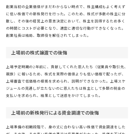
創業当初の企業価値がまだわからない時点で、株主構成もよく考えず
に低い株価での新株発行を行った。このため、株式が多数の株主に分
散し、その後の経営上の意思決定において、株主を説得するため多く
の時間とコストが必要となり、適宜に適切な行動ができなくなった。
創業社長は結局、取締役を解任されてしまった。
上場前の株式譲渡での後悔
上場予定時期の2年前に、貢献してくれた恩人たち（従業員や取引先、
親族）に報いるため、株式を実際の価値よりも低い価格で配ったが、
上場審査で低価格の根拠を求められ、説明ができなかった。上場スケ
ジュールの見通しが立たないのに恩人たちは株主として多額の税金の
支払いを求められ、結果として迷惑をかけてしまった。
上場前の新株発行による資金調達での後悔
上場準備の初期段階で、身の丈に合わない高い株価で資金調達をした