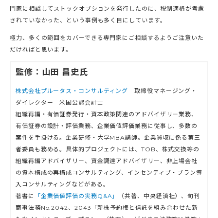
門家に相談してストックオプションを発行したのに、税制適格が考慮
されていなかった、という事例も多く目にしています。
極力、多くの範囲をカバーできる専門家にご相談するようご注意いた
だければと思います。
監修：山田 昌史氏
株式会社プルータス・コンサルティング
取締役マネージング・
ダイレクター 米国公認会計士
組織再編・有価証券発行・資本政策関連のアドバイザリー業務、
有価証券の設計・評価業務、企業価値評価業務に従事し、多数の
案件を手掛ける。企業研修・大学MBA講師。企業買収に係る第三
者委員も務める。具体的プロジェクトには、TOB、株式交換等の
組織再編アドバイザリー、資金調達アドバイザリー、非上場会社
の資本構成の再構成コンサルティング、インセンティブ・プラン導
入コンサルティングなどがある。
著書に
「企業価値評価の実務Q&A」
（共著、中央経済社）、旬刊
商事法務No.2042、2043「新株予約権と信託を組み合わせた新