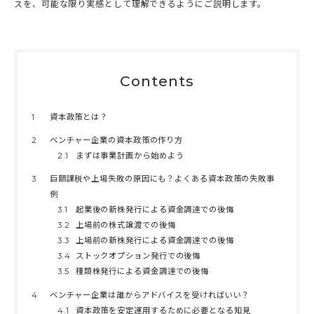
スを、可能な限り実感として理解できるようにご説明します。
Contents
1
資本政策とは？
2
ベンチャー企業の資本政策の作り方
2.1
まずは事業計画から始めよう
3
巨額課税や上場失敗の原因にも？よくある資本政策の失敗事
例
3.1
起業後の新株発行による資金調達での後悔
3.2
上場前の株式譲渡での後悔
3.3
上場前の新株発行による資金調達での後悔
3.4
ストックオプション発行での後悔
3.5
種類株発行による資金調達での後悔
4
ベンチャー企業は誰からアドバイスを受ければいい？
4.1
資本政策を安定運用するために必要となる知見