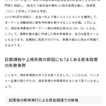
門家に相談し、1株あたり純利益の概ね20倍の金額を基に、投資家
（VC）と交渉して決める予定。
2019年6月を目処に、会社へのより強いコミットメントを期待して、
オーナーと役職員宛に新株予約権を発行することを計画。これによ
り、潜在株考慮後のオーナー一族の持株比率は69.5％（6）となる。
こうして、事業計画を基に作成した資本政策表は、有力な経営ツール
にもなります。定期的に見直すだけでも、事業の強みと弱みが把握で
きるのです。
巨額課税や上場失敗の原因にも？よくある資本政策
の失敗事例
ここまで、資本政策表の作り方を見てきました。ここからは、ベンチ
ャー企業が陥りがちな、資本政策の失敗事例をまとめて見ていきまし
ょう。
起業後の新株発行による資金調達での後悔