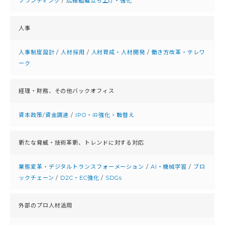
ブランディング
/
広報組織立ち上げ・強化
人事
人事制度設計
/
人材採用
/
人材育成・人材開発
/
働き方改革・テレワ
ーク
経理・財務、
その他バックオフィス
資本政策/資金調達
/
IPO・IR強化・鞍替え
新たな脅威・技術革新、
トレンドに対する対応
業態変革・デジタルトランスフォーメーション
/
AI・機械学習
/
ブロ
ックチェーン
/
D2C・EC強化
/
SDGs
外部のプロ人材活用