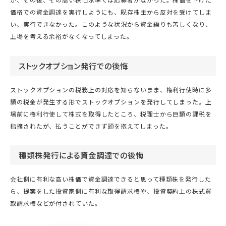
が、その後、その高い株価水準では応募者がなかった。株価を下げた
価格での資金調達を実行しようにも、既存株主から反対を受けてしま
い、実行できなかった。このような状況から資金繰りも苦しくなり、
上場を考える余裕がなくなってしまった。
ストックオプション発行での後悔
ストックオプションの税務上の対応を知らないまま、権利行使時に多
額の税金が発生する形でストックオプションを発行してしまった。上
場前に権利行使して株式を取得したところ、税理士から巨額の課税を
指摘されたが、払うことができず頭を抱えてしまった。
種類株発行による資金調達での後悔
会社側に有利な高い株価で資金調達できると思って種類株を発行した
ら、提案をした投資家側に有利な取得請求権や、投資契約上の株式買
取請求権などが付されていた。