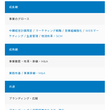
成⻑期
事業のグロース
中期経営計画策定
/
マーケティング戦略
/
営業組織強化
/
WEBマー
ケティング
/
生産管理
/
物流改革・SCM
成熟期
事業徹底・改⾰・承継・M&A
業務改善
/
事業承継・M&A
共通
ブランディング・広報