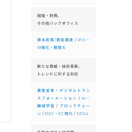
経理・財務、
その他バックオフィス
資本政策/資金調達
/
IPO・
IR強化・鞍替え
新たな脅威・技術革新、
トレンドに対する対応
業態変革・デジタルトラン
スフォーメーション
/
AI・
機械学習
/
ブロックチェー
ン
/
D2C・EC強化
/
SDGs