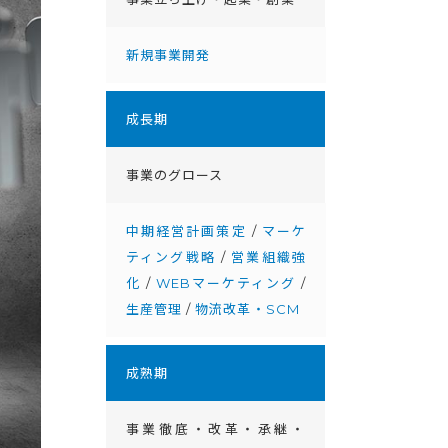
新規事業開発
成⻑期
事業のグロース
中期経営計画策定
/
マーケ
ティング戦略
/
営業組織強
化
/
WEBマーケティング
/
生産管理
/
物流改革・SCM
成熟期
事業徹底・改⾰・承継・