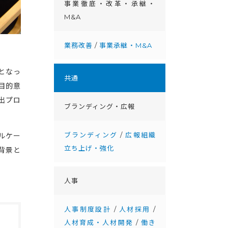
事業徹底・改⾰・承継・
M&A
業務改善
/
事業承継・M&A
となっ
共通
目的意
出プロ
ブランディング・広報
ブランディング
/
広報組織
ルケー
立ち上げ・強化
背景と
人事
人事制度設計
/
人材採用
/
人材育成・人材開発
/
働き