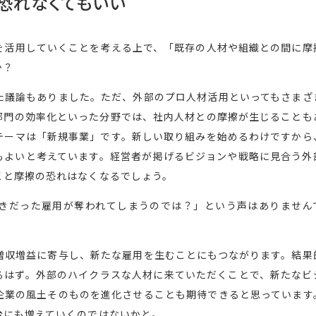
恐れなくてもいい
を活用していくことを考える上で、「既存の人材や組織との間に摩
か？
た議論もありました。ただ、外部のプロ人材活用といってもさまざ
部門の効率化といった分野では、社内人材との摩擦が生じることも
テーマは「新規事業」です。新しい取り組みを始めるわけですから
もよいと考えています。経営者が掲げるビジョンや戦略に見合う外
こと摩擦の恐れはなくなるでしょう。
きだった雇用が奪われてしまうのでは？」という声はありません
増収増益に寄与し、新たな雇用を生むことにもつながります。結果
るはず。外部のハイクラスな人材に来ていただくことで、新たなビ
企業の風土そのものを進化させることも期待できると思っています
台にも増えていくのではないかと。