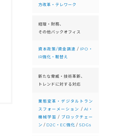
方改革・テレワーク
経理・財務、
その他バックオフィス
資本政策/資金調達
/
IPO・
IR強化・鞍替え
新たな脅威・技術革新、
トレンドに対する対応
業態変革・デジタルトラン
スフォーメーション
/
AI・
機械学習
/
ブロックチェー
ン
/
D2C・EC強化
/
SDGs