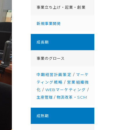
事業立ち上げ・起業・創業
新規事業開発
成⻑期
事業のグロース
中期経営計画策定
/
マーケ
ティング戦略
/
営業組織強
化
/
WEBマーケティング
/
生産管理
/
物流改革・SCM
成熟期