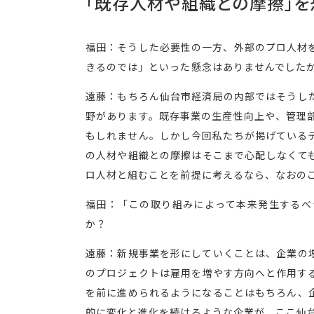
「既存人材や組織との摩擦」を
福田：そうした必要性の一方、外部のプロ人材
きるのでは」といった懸念はありませんでした
遠藤：もちろん仙台市経済局の内部ではそうし
野があります。既存事業の生産性向上や、管理
もしれません。しかし今回私たちが掲げている
の人材や組織との摩擦はそこまで心配しなくて
ロ人材と組むことを前提に考えるなら、なおの
福田：「この取り組みによって本来発生するべ
か？
遠藤：新規事業を形にしていくことは、企業の
のプロジェクトは雇用を増やす方向へと作用す
を前に進められるようになることはもちろん、
的に変化と進化を続けるような企業が、ここ仙