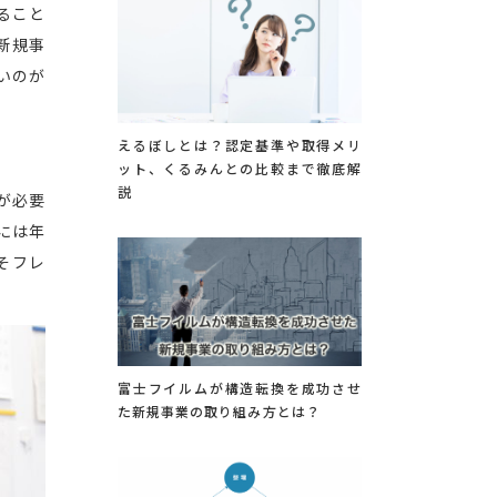
ること
新規事
いのが
えるぼしとは？認定基準や取得メリ
ット、くるみんとの比較まで徹底解
説
が必要
には年
そフレ
富士フイルムが構造転換を成功させ
た新規事業の取り組み方とは？