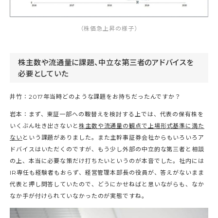
（株価急上昇の様子）
株主数や流通量に課題、中立な第三者のアドバイスを
必要としていた
井竹：2017年当時どのような課題をお持ちだったんですか？
岩本：まず、東証一部への鞍替えを検討する上では、代表の保有株を
いくぶん吐き出さないと
株主数や流通量の観点で上場形式基準に満た
ない
という課題がありました。また主幹事証券会社からもいろいろア
ドバイスはいただくのですが、もう少し外部の中立的な第三者と相談
の上、本当に必要な策だけ打ちたいというのが本音でした。社内には
IR専任も経験者もおらず、経営管理本部長の役員が、答えがないまま
代表と押し問答していたので、どうにかせねばと思いながらも、なか
なか手が付けられていなかったのが実態ですね。