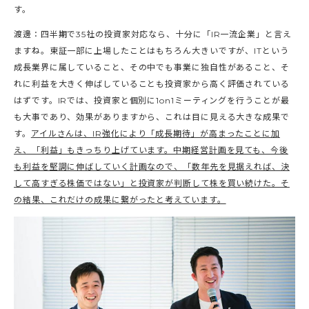
す。
渡邊：四半期で35社の投資家対応なら、十分に「IR一流企業」と言え
ますね。東証一部に上場したことはもちろん大きいですが、ITという
成長業界に属していること、その中でも事業に独自性があること、そ
れに利益を大きく伸ばしていることも投資家から高く評価されている
はずです。IRでは、投資家と個別に1on1ミーティングを行うことが最
も大事であり、効果がありますから、これは目に見える大きな成果で
す。
アイルさんは、IR強化により「成長期待」が高まったことに加
え、「利益」もきっちり上げています。中期経営計画を見ても、今後
も利益を堅調に伸ばしていく計画なので、「数年先を見据えれば、決
して高すぎる株価ではない」と投資家が判断して株を買い続けた。そ
の結果、これだけの成果に繋がったと考えています。