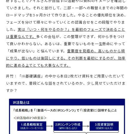
析することでアイルさんが目指すIR活動やIR資料のイメージを確認し
ていきました。それと並行して、二部・一部への鞍替えまでの2年間の
ロードマップを3ヶ月かけて作りました。やることの優先順位を決め、
フェーズを分けて順々にやっていくとの認識合せをこの段階でやりま
した。
実は「いつ・何をやるのか？」を最初のフェーズで決めること
は重要なんです。
多くの会社が、この整理ができず、何から手をつけ
て良いかわからない。あるいは、重要でないものを一生懸命にやって
「成果が出ない」と悩んでいます。
重要度を見極め、高いものから順
にやり、低いものは後回しにする。その判断を最初にするのが、効率
的に進める上でとても大事なんです。
井竹：「IR基礎講座」の中から本日2枚だけ資料をご用意いただいて
いますので、普段どんな話をされているのか、少し見せていただけま
すか？