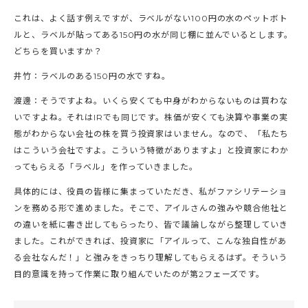
これは、よく話す例えですが、ラベルがない100円の水のペットボト
ルと、ラベルが貼ってある150円の水が同じ棚に並んでいるとします。
どちらを買いますか？
井竹：ラベルのある150円の水ですね。
渡邊：そうですよね。いくら安くても中身がわからないものは買わな
いですよね。それはIRでも同じです。株価が安くても決算や事業の実
態がわからない会社の株を買う投資家はいません。なので、「私たち
はこういう会社ですよ。こういう特徴がありますよ」と投資家にわか
ってもらえる「ラベル」を作っていきました。
具体的には、役員の皆様に集まっていただき、私がファシリテーショ
ンを務める形で進めました。そこで、アイルさんの強みや競合他社と
の違いを紙に書き出してもらったり、皆で議論しながら整理していき
ました。これができれば、投資家に「アイルって、こんな独自性があ
る会社なんだ！」と強みをきっちり理解してもらえるはず。そういう
目的意識を持って作業に取り組んでいたのが第2フェーズです。