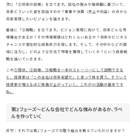
次に「②将来の目標」を立てます。自社の強みや価値観に基づいて、
将来どういった姿を目指すのか？事業や決算（売上や利益）の点から
将来実現したいビジョンを描きます。
最後に「③戦略」を立てます。ビジョン実現に向けて、将来どんな市
場機会があるか？その市場規模はどれくらいあるか？将来のビジネス
チャンスや潜在的な成長余力を探します。そして、その中からどの領
域に注力し、どのような方法で市場を獲得していくか？という成長戦
略を描いていきます。
この
①現状、②目標、③戦略を一本のストーリーにして説明できる
と、投資家は「この会社は将来有望だ」と思って株を買う。そういう
投資家が増えるほど株価が上がっていく。これがIR活動の基本です
ね。
第2フェーズ～どんな会社でどんな強みがあるか、ラベ
ルを作っていく
井竹：それでは第2フェーズでの取り組みを教えていただけますか？