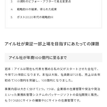
3
IR資料のビフォー・アフターで見る変更点
4
戦略的IRの結果、得られた成果
5
ポスト2020年代の戦略的IR
アイル社が東証一部上場を目指すにあたっての課題
アイル社が年商100億円に至るまで
岩本：アイルは現在も代表を務める私の父がスタートさせた会社で、
今年で29年目になります。本社は大阪、社員数は723名、売上は去年
初めて100億円を突破し、105億円となりました。
事業内容は大きく分けて2つ。1つは、企業様の在庫管理や受注や発注
といった業務系管理システムのパッケージソフトの自社開発と販売。
もう1つはECサイトの構築やECサイトの在庫管理です。