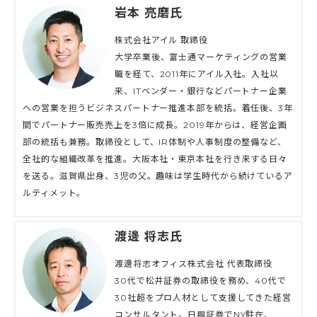
岩本 亮磨氏
株式会社アイル 取締役
大学卒業後、富士通マーケティングの営業
職を経て、2011年にアイル入社。入社以
来、ITベンダー・銀行などパートナー企業
への営業を担うビジネスパートナー推進本部を統括。着任後、3年
間でパートナー販売売上を3倍に成長。2019年からは、経営企画
部の統括も兼務。取締役として、IR体制や人事制度の整備など、
全社的な組織改革を推進。大阪本社・東京本社を行き来する日々
を送る。滋賀県出身、3児の父。趣味は学生時代から続けているア
ルティメット。
渡邊 将志氏
渡邊将志オフィス株式会社 代表取締役
30代で松井証券の取締役を務め、40代で
30社超をプロ人材として支援してきた経営
コンサルタント。日興証券でNY駐在、