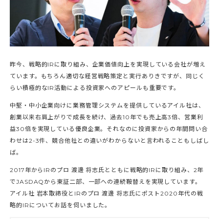
昨今、戦略的IRに取り組み、企業価値向上を実現している会社が増え
ています。もちろん適切な経営戦略策定と実行ありきですが、同じく
らい積極的なIR活動による投資家へのアピールも重要です。
中堅・中小企業向けに業務管理システムを提供しているアイル社は、
創業以来右肩上がりで成長を続け、過去10年でも売上高3倍、営業利
益30倍を実現している優良企業。それなのに投資家からの年間問い合
わせは2-3件、競合他社との違いがわからないと言われることもしばし
ば。
2017年からIRのプロ 渡邊 将志氏とともに戦略的IRに取り組み、2年
でJASDAQから東証二部、一部への連続鞍替えを実現しています。
アイル社 岩本取締役とIRのプロ 渡邊 将志氏にポスト2020年代の戦
略的IRについてお話を伺いました。