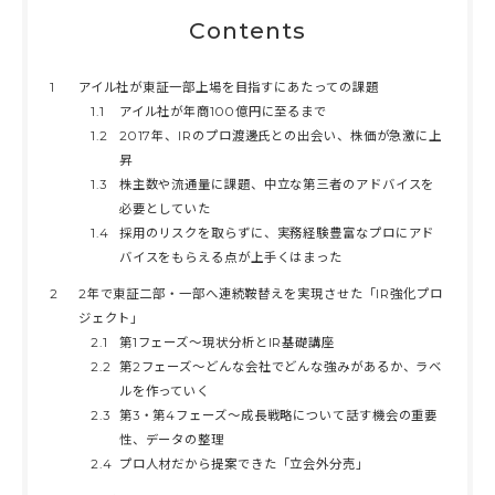
Contents
1
アイル社が東証一部上場を目指すにあたっての課題
1.1
アイル社が年商100億円に至るまで
1.2
2017年、IRのプロ渡邊氏との出会い、株価が急激に上
昇
1.3
株主数や流通量に課題、中立な第三者のアドバイスを
必要としていた
1.4
採用のリスクを取らずに、実務経験豊富なプロにアド
バイスをもらえる点が上手くはまった
2
2年で東証二部・一部へ連続鞍替えを実現させた「IR強化プロ
ジェクト」
2.1
第1フェーズ～現状分析とIR基礎講座
2.2
第2フェーズ～どんな会社でどんな強みがあるか、ラベ
ルを作っていく
2.3
第3・第4フェーズ～成長戦略について話す機会の重要
性、データの整理
2.4
プロ人材だから提案できた「立会外分売」