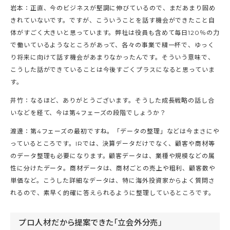
岩本：正直、今のビジネスが堅調に伸びているので、まだあまり固め
きれていないです。ですが、こういうことを話す機会ができたこと自
体がすごく大きいと思っています。弊社は役員も含めて毎日120％の力
で働いているようなところがあって、各々の事業で精一杯で、ゆっく
り将来に向けて話す機会があまりなかったんです。そういう意味で、
こうした話ができていることは今後すごくプラスになると思っていま
す。
井竹：なるほど、ありがとうございます。そうした成長戦略の話し合
いなどを経て、今は第4フェーズの段階でしょうか？
渡邊：第4フェーズの最初ですね。「データの整理」などは今まさにや
っているところです。IRでは、決算データだけでなく、顧客や商材等
のデータ整理も必要になります。顧客データは、業種や規模などの属
性に分けたデータ。商材データは、商材ごとの売上や粗利、顧客数や
単価など。こうした詳細なデータは、特に海外投資家からよく質問さ
れるので、素早く的確に答えられるように整理しているところです。
プロ人材だから提案できた「立会外分売」