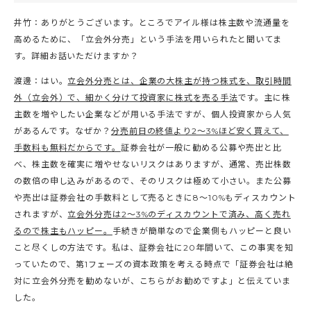
井竹：ありがとうございます。ところでアイル様は株主数や流通量を
高めるために、「立会外分売」という手法を用いられたと聞いてま
す。詳細お話いただけますか？
渡邊：はい。
立会外分売とは、企業の大株主が持つ株式を、取引時間
外（立会外）で、細かく分けて投資家に株式を売る手法
です。主に株
主数を増やしたい企業などが用いる手法ですが、個人投資家から人気
があるんです。なぜか？
分売前日の終値より2～3%ほど安く買えて、
手数料も無料だからです。
証券会社が一般に勧める公募や売出と比
べ、株主数を確実に増やせないリスクはありますが、通常、売出株数
の数倍の申し込みがあるので、そのリスクは極めて小さい。また公募
や売出は証券会社の手数料として売るときに8〜10%もディスカウント
されますが、
立会外分売は2〜3%のディスカウントで済み、高く売れ
るので株主もハッピー。
手続きが簡単なので企業側もハッピーと良い
こと尽くしの方法です。私は、証券会社に20年間いて、この事実を知
っていたので、第1フェーズの資本政策を考える時点で「証券会社は絶
対に立会外分売を勧めないが、こちらがお勧めですよ」と伝えていま
した。