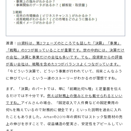
渡邊：
IR資料は、第2フェーズのところでも話した「決算」「事業」
「戦略」の3つが揃っていることが重要です。世の中的には、決算だけ
の会社、決算と事業だけの会社も多いです。でも、投資家からの評価
が高い会社は、戦略を含めた3つがバランスよくつながっています。
「今どういう決算で、どういう事業が行われていて、将来こんなふう
に伸びていく」という一連のストーリーがわかるのが理想ですね。
まず、「決算」のパートでは、単に「前期比何%増」と定量面を伝え
るだけでは不十分です。
例えば財務上の強みとかも載せられるといい
ですね。
アイルさんの場合、「固定収入で人件費などの固定費用の
何%を賄えているので財務的に健全です」といった説明を過去に入れ
たこともありました。Afterの2019年の資料ではストック型商材の売
上の伸びを示すことで、収益構造の堅実さ、安定性をアピールしてい
ます。