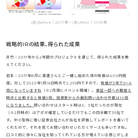
(左)Before｜2017年・(右)After｜2019年
戦略的IRの結果、得られた成果
井竹：2017年から2年間のプロジェクトを通じて、得られた成果を教
えてください。
岩本：2017年8月に渡邊さんとご一緒し始めた頃の株価は400円程
度。対して2020年1月16日時点で2,295円ですので、
株価が3年で5〜6
倍になっていますね
（※2月頭にイベント開催）。
東証一部への鞍替え
時点と比較すると株価3倍、投資家からの個別問い合わせ件数は10倍
になりました。
問い合わせはスタート時は2、3社だったのが現在
（※2月時点）はアポが確定しているだけでもこの四半期で35社で
す。中小型株に強い証券会社さんが当社を評価してレポートを書いて
くれたので、それを見てお問い合わせいただくケースも多いですね。
口コミ的に徐々に当社を知ってくれている方が増えている感じがしま