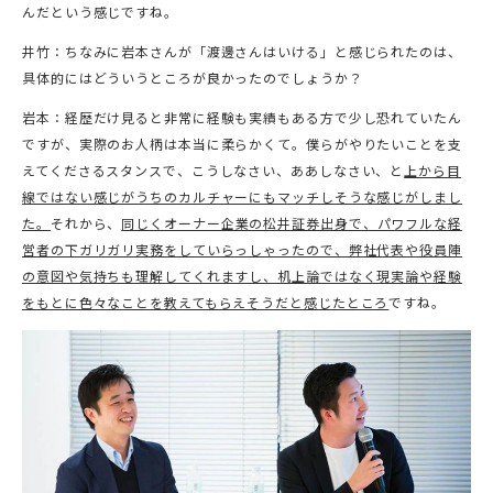
んだという感じですね。
井竹：ちなみに岩本さんが「渡邊さんはいける」と感じられたのは、
具体的にはどういうところが良かったのでしょうか？
岩本：経歴だけ見ると非常に経験も実績もある方で少し恐れていたん
ですが、実際のお人柄は本当に柔らかくて。僕らがやりたいことを支
えてくださるスタンスで、こうしなさい、ああしなさい、と
上から目
線ではない感じがうちのカルチャーにもマッチしそうな感じがしまし
た。
それから、
同じくオーナー企業の松井証券出身で、パワフルな経
営者の下ガリガリ実務をしていらっしゃったので、弊社代表や役員陣
の意図や気持ちも理解してくれますし、机上論ではなく現実論や経験
をもとに色々なことを教えてもらえそうだと感じたところ
ですね。