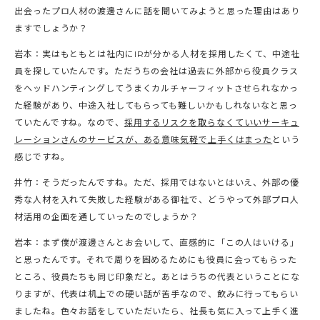
出会ったプロ人材の渡邊さんに話を聞いてみようと思った理由はあり
ますでしょうか？
岩本：実はもともとは社内にIRが分かる人材を採用したくて、中途社
員を探していたんです。ただうちの会社は過去に外部から役員クラス
をヘッドハンティングしてうまくカルチャーフィットさせられなかっ
た経験があり、中途入社してもらっても難しいかもしれないなと思っ
ていたんですね。なので、
採用するリスクを取らなくていいサーキュ
レーションさんのサービスが、ある意味気軽で上手くはまった
という
感じですね。
井竹：そうだったんですね。ただ、採用ではないとはいえ、外部の優
秀な人材を入れて失敗した経験がある御社で、どうやって外部プロ人
材活用の企画を通していったのでしょうか？
岩本：まず僕が渡邊さんとお会いして、直感的に「この人はいける」
と思ったんです。それで周りを固めるためにも役員に会ってもらった
ところ、役員たちも同じ印象だと。あとはうちの代表ということにな
りますが、代表は机上での硬い話が苦手なので、飲みに行ってもらい
ましたね。色々お話をしていただいたら、社長も気に入って上手く進