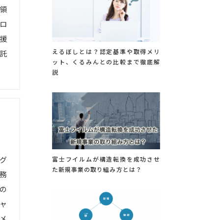
領
ロ
援
えるぼしとは？認定基準や取得メリ
託
ット、くるみんとの比較まで徹底解
説
グ
富士フイルムが構造転換を成功させ
た新規事業の取り組み方とは？
務
の
ャ
メ