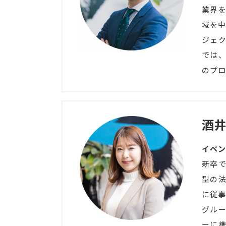
業界を
域を中
ジェク
では、
のプロ
酒井
イベン
新卒
型の
に従事
グル
ーに