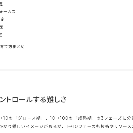
定
フォーカス
特定
定
定
育て方まとめ
コントロールする難しさ
→10の「グロース期」、10→100の「成熟期」の3フェーズに分
かかり難しいイメージがあるが、1→10フェーズも技術やリソース