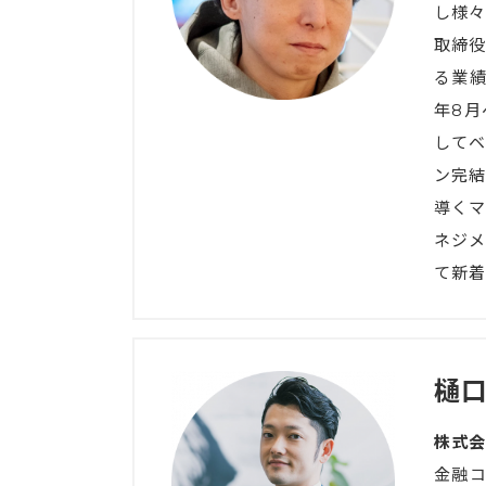
し様々
取締役
る業績
年8月
してベ
ン完結
導くマ
ネジメ
て新着
樋口
株式会
金融