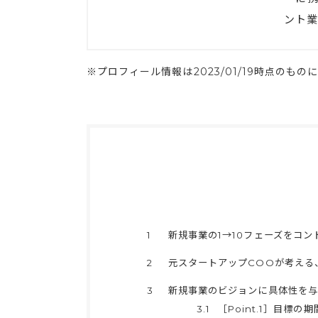
ント業
※プロフィール情報は2023/01/19時点のもの
1
新規事業の1→10フェーズをコ
2
元スタートアップCOOが考える
3
新規事業のビジョンに具体性を与
3.1
［Point.1］目標の期