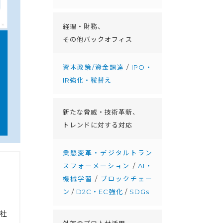
経理・財務、
その他バックオフィス
資本政策/資金調達
/
IPO・
IR強化・鞍替え
新たな脅威・技術革新、
トレンドに対する対応
業態変革・デジタルトラン
スフォーメーション
/
AI・
機械学習
/
ブロックチェー
ン
/
D2C・EC強化
/
SDGs
社