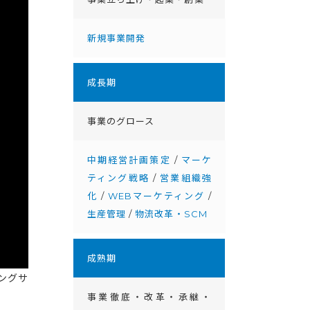
新規事業開発
成⻑期
事業のグロース
中期経営計画策定
/
マーケ
ティング戦略
/
営業組織強
化
/
WEBマーケティング
/
生産管理
/
物流改革・SCM
成熟期
リングサ
事業徹底・改⾰・承継・