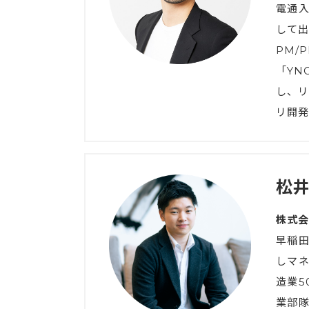
電通
して出
PM/
「YN
し、リ
リ開発
松井
株式会
早稲
しマ
造業5
業部