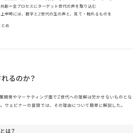
セス：共創＝全プロセスにターゲット世代の声を取り込む
突破：上申時には、数字とZ世代の生の声と、見て・触れるものを
まとめ
されるのか？
業開発やマーケティング面でZ世代への理解は欠かせないものとな
か。ウェビナーの冒頭では、その理由について簡単に解説した。
とは？