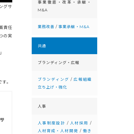
事業徹底・改⾰・承継・
リングサ
M&A
業務改善
/
事業承継・M&A
画責任
つの実
共通
」
ブランディング・広報
ブランディング
/
広報組織
です。
立ち上げ・強化
人事
サ
人事制度設計
/
人材採用
/
人材育成・人材開発
/
働き