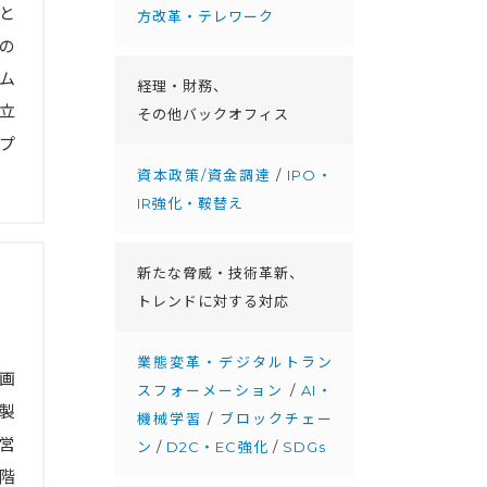
と
方改革・テレワーク
の
ム
経理・財務、
立
その他バックオフィス
プ
資本政策/資金調達
/
IPO・
IR強化・鞍替え
新たな脅威・技術革新、
トレンドに対する対応
業態変革・デジタルトラン
画
スフォーメーション
/
AI・
製
機械学習
/
ブロックチェー
営
ン
/
D2C・EC強化
/
SDGs
階