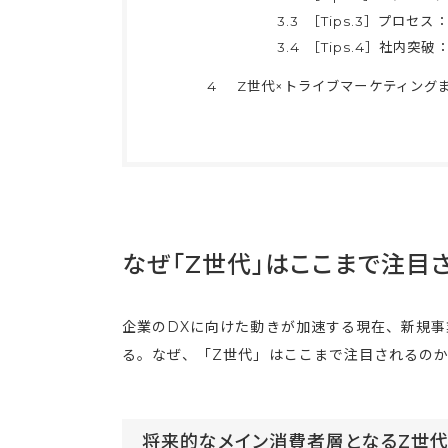
3.3
［Tips.3］プロ
3.4
［Tips.4］社内
4
Z世代×トライブマーケティング
なぜ「Z世代」はここまで注目
企業のDXに向けた動きが加速する現在、新規事
る。なぜ、「Z世代」はここまで注目されるの
将来的なメイン消費者層となるZ世代