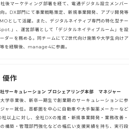
入社後マーケティング部署を経て、電通デジタル設立メンバー
向。DX部門にて事業戦略策定、新規事業開発、アプリ開発等
PMOとして活躍。また、デジタルネイティブ専門の特化型チー
Gpot.」、運営部署として「デジタルネイティブルーム」を設
ーダーを務める。同チームにてZ世代向け施策や大学生向けア
等を経験後、manage4に参画。
 優作
社サーキュレーション プロシェアリング本部 マネジャー
田大学卒業後、新卒一期生で創業期のサーキュレーションに参
ネジャー就任。首都圏を中心に自動車や大手製薬メーカーなど
0社以上に対し、全社DXの推進・新規事業開発・業務改善・
隊の構築・管理部門強化などの幅広い支援実績を持ち、実行段