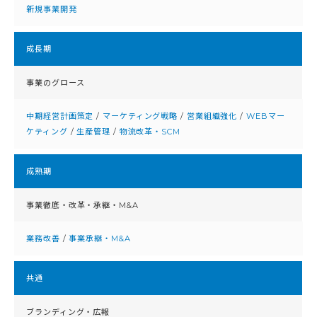
新規事業開発
成⻑期
事業のグロース
中期経営計画策定
/
マーケティング戦略
/
営業組織強化
/
WEBマー
ケティング
/
生産管理
/
物流改革・SCM
成熟期
事業徹底・改⾰・承継・M&A
業務改善
/
事業承継・M&A
共通
ブランディング・広報