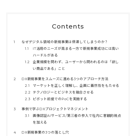
Contents
1
なぜデジタル領域の新規事業は停滞してしまうのか？
1.1
IT活用のニーズが高まる一方で新規事業成功には高い
ハードルがある
1.2
企業規模を問わず、ユーザーから問われるのは「欲し
い商品である」こと
2
DX新規事業をスムーズに進める3つのアプローチ方法
2.1
マーケットを正しく理解し、企画に蓋然性をもたせる
2.2
テクノロジーとビジネスを融合させる
2.3
ピボット前提でのPoCを実施する
3
事例で学ぶDXプロジェクトマネジメント
3.1
画像認証AIサービス/第三者の参入で社内に客観的視点
を加える
4
DX新規事業の3つの落とし穴