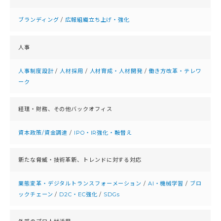
ブランディング
/
広報組織立ち上げ・強化
人事
人事制度設計
/
人材採用
/
人材育成・人材開発
/
働き方改革・テレワ
ーク
経理・財務、
その他バックオフィス
資本政策/資金調達
/
IPO・IR強化・鞍替え
新たな脅威・技術革新、
トレンドに対する対応
業態変革・デジタルトランスフォーメーション
/
AI・機械学習
/
ブロ
ックチェーン
/
D2C・EC強化
/
SDGs