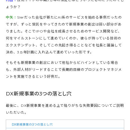
ょうか？
中矢：
SIerだった会社が新たにAI系のサービスを始める事例だったの
ですが、ずっと受託をやってきたので新規事業の創出は弱い部分があ
りました。そこでIPOや会社を成長させるためのサービス開発など、
何をマイルストーンにして進めていくのか、彼らが持っている技術の
エクステンデット、そしてこの先起き得ることなどを社長と議論して
決め、3ヵ年計画に入れ込んで進めていった形です。
そもそも新規事業の創出において他社からビハインドしている場合
も、外部人材がリードすることで長期的目線のプロジェクトマネジメ
ントを実施できるという好例だ。
DX新規事業の3つの落とし穴
最後に、DX新規事業を進める上で陥りがちな失敗要因についてご説明
いただいた。