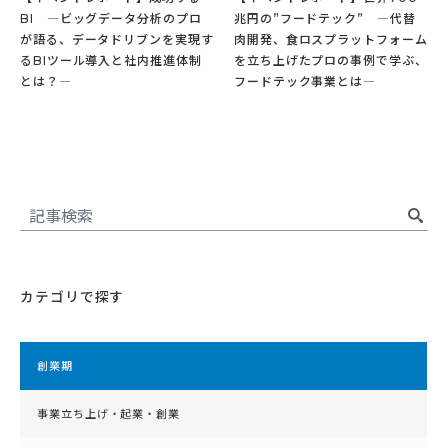
BI ―ビッグデータ分析のプロ
兆円の”フードテック” ―代替
が語る、データドリブンを実現す
肉開発、食ロスプラットフォーム
るBIツール導入と社内推進体制
を立ち上げたプロの事例で学ぶ、
とは？―
フードテック事業とは―
カテゴリで探す
創業期
事業立ち上げ・起業・創業