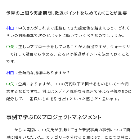
予算の上限や実施期間、撤退ポイントを決めておくことが重要
村田：
中矢さんがこれまで経験してきた感覚値を踏まえると、どれく
らいの判断基準で次のピボットに動いていくべきなのでしょうか。
中矢：
正しいアプローチをしていることが大前提ですが、クォータリ
ーで打って駄目ならやめる、あるいは撤退ポイントを決めておくこと
です。
村田：
金額的な指標はありますか？
中矢：
企業によりますが、1000万円以下で回せるものをいくつか用
意するなどですね。例えばメディア戦略なら単月で使える予算を5つに
配分して、一番良いものを引き出すといった感じだと思います。
事例で学ぶDXプロジェクトマネジメント
ここからは実際に、中矢氏が手掛けてきた新規事業の事例について簡
単に紹介いただいた。カテゴリーを分けると主に6つ。ここでは特に、