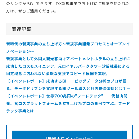
のリンクからDLできます。DX新規事業立ち上げにご興味を持たれた
方は、ぜひご活用ください。
関連記事:
新時代の新規事業の立ち上げ方〜新規事業開発プロセスとオープンイ
ノベーション〜
新規事業として外国人観光客向けアパートメントホテルの立ち上げに
成功したコスモスイニシア。元ロイヤルパークタワー汐留社長による
固定概念に囚われない柔軟な支援でスピード展開を実現。
【イベントレポート】成功するBI ―ビッグデータ分析のプロが語
る、データドリブンを実現するBIツール導入と社内推進体制とは？―
【イベントレポート】世界700兆円の”フードテック” ―代替肉開
発、食ロスプラットフォームを立ち上げたプロの事例で学ぶ、フード
テック事業とは―
【無料ホワイトペーパー】