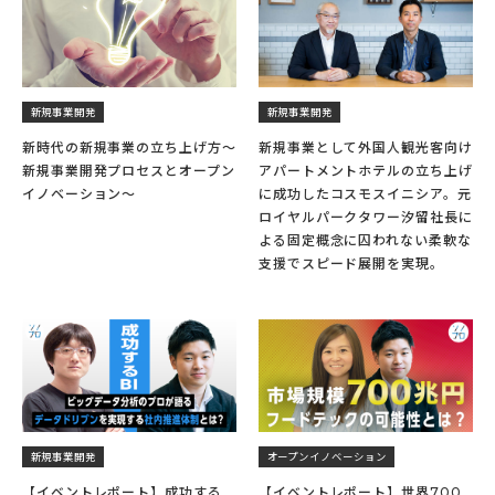
新規事業開発
新規事業開発
新時代の新規事業の立ち上げ方〜
新規事業として外国人観光客向け
新規事業開発プロセスとオープン
アパートメントホテルの立ち上げ
イノベーション〜
に成功したコスモスイニシア。元
ロイヤルパークタワー汐留社長に
よる固定概念に囚われない柔軟な
支援でスピード展開を実現。
新規事業開発
オープンイノベーション
【イベントレポート】成功する
【イベントレポート】世界700