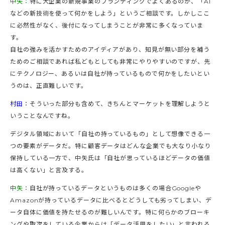
中矢：
特に大企業の新規事業のブランディングでよくあるのが、「AI
などの新技術を使って何かをしよう」というご相談です。しかしここ
に必然性がなく、後付になってしまうことが非常に多くなっていま
す。
自社の強みを活かすためのアイディアがあり、知見が無い部分を補う
ためのご相談であれば私どもとしても非常にやりやすいのですが、先
にテクノロジー、あるいは自社が持っているもので何かをしたいとい
うのは、正直難しいです。
村田：
そういった部分も含めて、きちんとマーケットを理解しようと
いうことなんですね。
デジタル領域において「自社の持っているもの」として想像できる一
つの要素がデータだ。特に顧客データはどんな企業でも大なり小なり
保持している一方で、中矢氏は「自社が思っているほどデータの価値
は高くない」と言及する。
中矢：
自社が持っているデータというものは多くの場合Googleや
Amazonが持っているデータに比べるとどうしても劣ってしまい、デ
ータ自体に価値を持たせるのが難しいんです。特に何らかのブローキ
ングや取次をしている企業からは「データ活用をしたい」と言われる