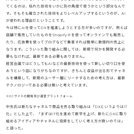
てくるのは、枯れた技術をいかに別の角度で使うかという部分なんで
す。そもそも確立された技術をよりレベルアップするというのが、AI
が使われる理由だということです。
今は特にAIを使ってDXを推進しようとする方が多いのですが、例えば
店舗で販売していたものをShopify※を使ってオンラインでも販売し
たり、広告費を使ってブログなどで集客すれば簡単に数億円の売上に
なります。こういった取り組みに関しては、新規で何かを開発する必
要もなければ、最新である必要もありません。
経営会議ではどうしてもAIなどの最新技術を使って新しい切り口を使
おうという話になりがちなのですが、きちんと収益が出る形でチャネ
ルを構築して、新規のユーザー層にリーチするための考え方は、最新
テクノロジーである必要は無いと考えています。
※ECサイトの開発及び運営プラットフォーム
中矢氏は新たなチャネルで商品を売る取り組みは「DXというよりはIT
化」とした上で、「まずはIT化を進めて数字を上げ、新たにDXに取り
組めるアイディアやチャネルに投資をしていく考え方が良いのでは」
と語った。