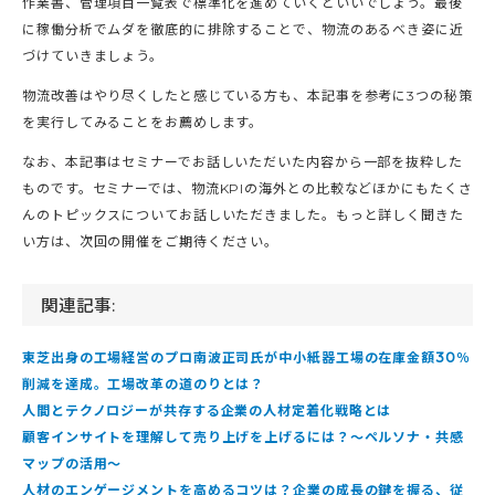
作業書、管理項目一覧表で標準化を進めていくといいでしょう。最後
に稼働分析でムダを徹底的に排除することで、物流のあるべき姿に近
づけていきましょう。
物流改善はやり尽くしたと感じている方も、本記事を参考に3つの秘策
を実行してみることをお薦めします。
なお、本記事はセミナーでお話しいただいた内容から一部を抜粋した
ものです。セミナーでは、物流KPIの海外との比較などほかにもたくさ
んのトピックスについてお話しいただきました。もっと詳しく聞きた
い方は、次回の開催をご期待ください。
関連記事:
東芝出身の工場経営のプロ南波正司氏が中小紙器工場の在庫金額30％
削減を達成。工場改革の道のりとは？
人間とテクノロジーが共存する企業の人材定着化戦略とは
顧客インサイトを理解して売り上げを上げるには？～ペルソナ・共感
マップの活用～
人材のエンゲージメントを高めるコツは？企業の成長の鍵を握る、従