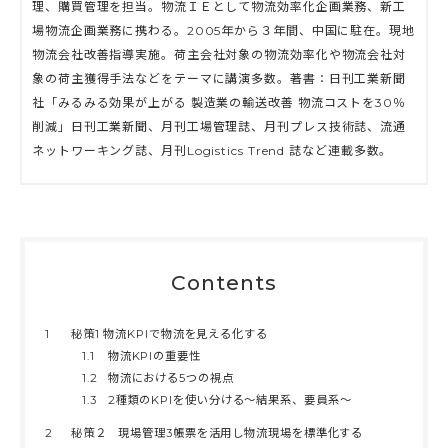
理、購買管理を担当。物流ＩＥとして物流効率化企画業務、新工
場物流企画業務に携わる。2005年から３年間、中国に駐在。現地
物流会社改善指導実施。荷主会社対象の物流効率化や物流会社対
象の荷主獲得手法などをテーマに講演多数。著書：日刊工業新聞
社「みるみる効果が上がる 製造業の輸送改善 物流コストを30％
削減」日刊工業新聞、月刊工場管理誌、月刊プレス技術誌、流通
ネットワーキング誌、月刊Logistics Trend 誌など連載多数。
Contents
1
秘策1 物流KPIで物流を見える化する
1.1
物流KPIの重要性
1.2
物流における5つの視点
1.3
2種類のKPIを使い分ける〜結果系、要員系〜
2
秘策２ 現場管理3帳票を活用し物流現場を標準化する