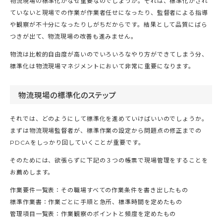
物流現場の標準化がなぜ重要なのでしょうか。それは、標準化がされ
ていないと現場での作業が作業者任せになったり、監督者による指導
や観察が不十分になったりしがちだからです。結果として品質にばら
つきが出て、物流現場の改善も進みません。
物流は比較的自由度が高いのでいろいろなやり方ができてしまう分、
標準化は物流現場マネジメントにおいて非常に重要になります。
物流現場の標準化のステップ
それでは、どのようにして標準化を進めていけばいいのでしょうか。
まずは物流現場監督者が、標準作業の設定から問題点の修正までの
PDCAをしっかり回していくことが重要です。
そのためには、欲張らずに下記の３つの帳票で現場管理をすることを
お薦めします。
作業要件一覧表：その職場すべての作業条件を書き出したもの
標準作業書：作業ごとに手順と急所、標準時間を定めたもの
管理項目一覧表：作業観察のポイントと頻度を定めたもの