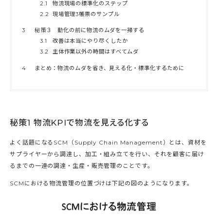
2.1
物流現場の標準化のステップ
2.2
現場管理3帳票のサンプル
3
秘策３ 動化の前に物流のムダを一掃する
3.1
改善は本当にやり尽くしたか
3.2
主体作業以外の時間はすべてムダ
4
まとめ：物流のムダを省き、見える化・標準化するために
秘策1 物流KPIで物流を見える化する
よく話題になるSCM（Supply Chain Management）とは、資材を
サプライヤーから調達し、加工・組み立てを行い、それを顧客に届け
るまでの一連の調達・生産・販売管理のことです。
SCMにおける物流管理の位置づけは下記の図のようになります。