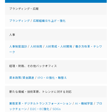
ブランディング・広報
ブランディング
/
広報組織立ち上げ・強化
人事
人事制度設計
/
人材採用
/
人材育成・人材開発
/
働き方改革・テレワ
ーク
経理・財務、
その他バックオフィス
資本政策/資金調達
/
IPO・IR強化・鞍替え
新たな脅威・技術革新、
トレンドに対する対応
業態変革・デジタルトランスフォーメーション
/
AI・機械学習
/
ブロ
ックチェーン
/
D2C・EC強化
/
SDGs