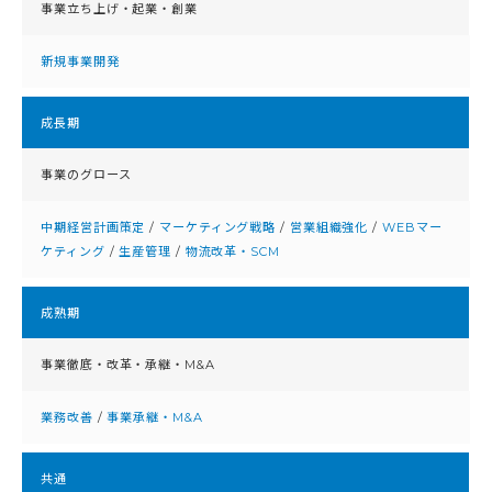
事業立ち上げ・起業・創業
新規事業開発
成⻑期
事業のグロース
中期経営計画策定
/
マーケティング戦略
/
営業組織強化
/
WEBマー
ケティング
/
生産管理
/
物流改革・SCM
成熟期
事業徹底・改⾰・承継・M&A
業務改善
/
事業承継・M&A
共通