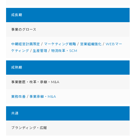
成⻑期
事業のグロース
中期経営計画策定
/
マーケティング戦略
/
営業組織強化
/
WEBマー
ケティング
/
生産管理
/
物流改革・SCM
成熟期
事業徹底・改⾰・承継・M&A
業務改善
/
事業承継・M&A
共通
ブランディング・広報