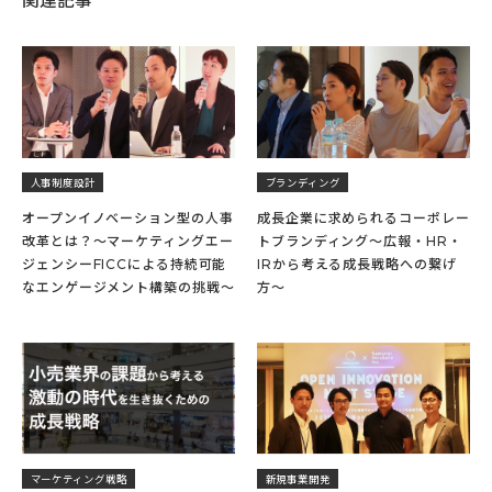
関連記事
人事制度設計
ブランディング
オープンイノベーション型の人事
成長企業に求められるコーポレー
改革とは？～マーケティングエー
トブランディング～広報・HR・
ジェンシーFICCによる持続可能
IRから考える成長戦略への繋げ
なエンゲージメント構築の挑戦～
方〜
マーケティング戦略
新規事業開発