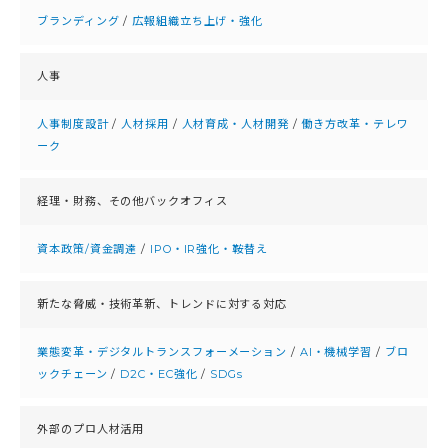
ブランディング
/
広報組織立ち上げ・強化
人事
人事制度設計
/
人材採用
/
人材育成・人材開発
/
働き方改革・テレワ
ーク
経理・財務、
その他バックオフィス
資本政策/資金調達
/
IPO・IR強化・鞍替え
新たな脅威・技術革新、
トレンドに対する対応
業態変革・デジタルトランスフォーメーション
/
AI・機械学習
/
ブロ
ックチェーン
/
D2C・EC強化
/
SDGs
外部のプロ人材活用