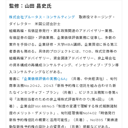
監修：山田 昌史氏
株式会社プルータス・コンサルティング
取締役マネージング・
ダイレクター 米国公認会計士
組織再編・有価証券発行・資本政策関連のアドバイザリー業務、
有価証券の設計・評価業務、企業価値評価業務に従事し、多数の
案件を手掛ける。企業研修・大学MBA講師。企業買収に係る第三
者委員も務める。具体的プロジェクトには、TOB、株式交換等の
組織再編アドバイザリー、資金調達アドバイザリー、非上場会社
の資本構成の再構成コンサルティング、インセンティブ・プラン導
入コンサルティングなどがある。
著書に
「企業価値評価の実務Q&A」
（共著、中央経済社）、旬刊
商事法務No.2042、2043「新株予約権と信託を組み合わせた新
たなインセンティブ・プラン」（共著）、ビジネス法務第19巻第4
号「法務担当者のための非上場株式評価早わかり(第4回)」（共
著）、企業会計Vol.68No.5「制度の変遷で理解する株式報酬諸制
度のメリット・デメリット」、旬刊経理情報No1402「時価発行
新株予約権信託の概要と活用可能性」（共著）、No1395「業績連
動型新株予約権の設計上の留意点」（共著）掲載などがある。