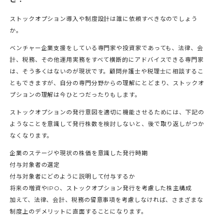
ストックオプション導入や制度設計は誰に依頼すべきなのでしょう
か。
ベンチャー企業支援をしている専門家や投資家であっても、法律、会
計、税務、その他運用実務をすべて横断的にアドバイスできる専門家
は、そう多くはないのが現状です。顧問弁護士や税理士に相談するこ
ともできますが、自分の専門分野からの理解にとどまり、ストックオ
プションの理解は今ひとつだったりもします。
ストックオプションの発行意図を適切に機能させるためには、下記の
ようなことを意識して発行株数を検討しないと、後で取り返しがつか
なくなります。
企業のステージや現状の株価を意識した発行時期
付与対象者の選定
付与対象者にどのように説明して付与するか
将来の増資やIPO、ストックオプション発行を考慮した株主構成
加えて、法律、会計、税務の留意事項を考慮しなければ、さまざまな
制度上のデメリットに直面することになります。