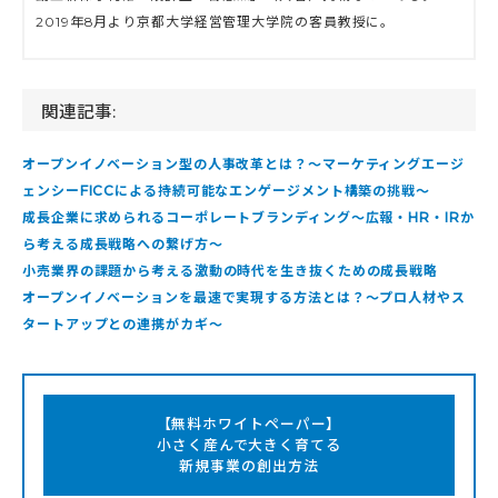
2019年8月より京都大学経営管理大学院の客員教授に。
関連記事:
オープンイノベーション型の人事改革とは？～マーケティングエージ
ェンシーFICCによる持続可能なエンゲージメント構築の挑戦～
成長企業に求められるコーポレートブランディング～広報・HR・IRか
ら考える成長戦略への繋げ方〜
小売業界の課題から考える激動の時代を生き抜くための成長戦略
オープンイノベーションを最速で実現する方法とは？～プロ人材やス
タートアップとの連携がカギ～
【無料ホワイトペーパー】
小さく産んで大きく育てる
新規事業の創出方法