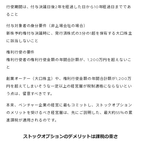
行使期間は、付与決議日後2年を経過した日から10年経過日までであ
ること
付与対象者の身分要件（非上場会社の場合）
新株予約権付与決議時に、発行済株式の3分の1超を保有する大口株主
に該当しないこと
権利行使の要件
権利行使者の権利行使金額の年間合計額が、1,200万円を超えないこ
と
創業オーナー（大口株主）や、権利行使金額の年間合計額が1,200万
円を超えてしまいそうな一定以上の経営層が税制適格にならないとい
う点は、留意すべきです。
本来、ベンチャー企業の経営に最もコミットし、ストックオプション
のメリットを受けるべき経営層は、先にご説明した、最大約55％の累
進課税が適用されるのです。