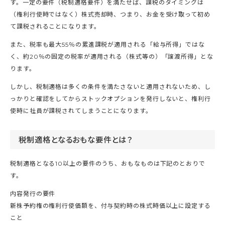
す。一定の要件（税制適格要件）を満たせば、課税のタイミングは
（権利行使時ではなく）株式売却時、つまり、お金を受け取って初め
て課税されることになります。
また、税率も最大55％の累進課税が適用される「給与所得」ではな
く、約20％の固定の税率が適用される（株式等の）「譲渡所得」とな
ります。
しかし、税制適格は多くの条件を満たさないと適用されないため、し
っかりと確認をしてからストックオプションを発行しないと、権利行
使時に社員が課税されてしまうことになります。
税制適格となるおもな要件とは？
税制適格となる10以上の要件のうち、おもなものは下記のとおりで
す。
内容発行の要件
新株予約権の権利行使価額を、付与契約時の株式時価以上に設定する
こと