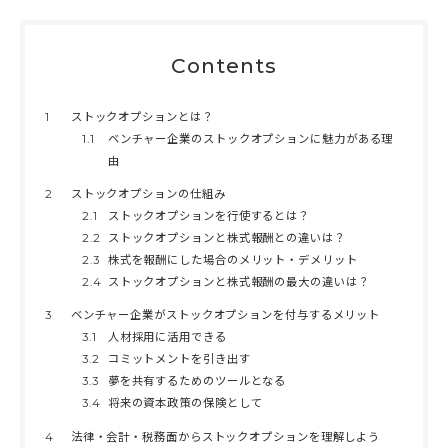
Contents
1
ストックオプションとは？
1.1
ベンチャー企業のストックオプションに魅力がある理
由
2
ストックオプションの仕組み
2.1
ストックオプションを行使するとは？
2.2
ストックオプションと株式報酬との違いは？
2.3
株式を報酬にした場合のメリット・デメリット
2.4
ストックオプションと株式報酬の最大の違いは？
3
ベンチャー企業がストックオプションを付与するメリット
3.1
人材採用に活用できる
3.2
コミットメントを引き出す
3.3
夢を共有するためのツールとなる
3.4
将来の資本政策の保険として
4
法律・会計・税務面からストックオプションを理解しよう