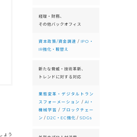
経理・財務、
その他バックオフィス
資本政策/資金調達
/
IPO・
IR強化・鞍替え
新たな脅威・技術革新、
トレンドに対する対応
業態変革・デジタルトラン
スフォーメーション
/
AI・
機械学習
/
ブロックチェー
ン
/
D2C・EC強化
/
SDGs
しょう