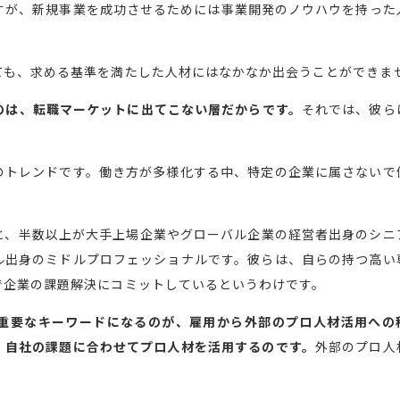
すが、新規事業を成功させるためには事業開発のノウハウを持った
ても、求める基準を満たした人材にはなかなか出会うことができま
のは、転職マーケットに出てこない層だからです。
それでは、彼ら
のトレンドです。働き方が多様化する中、特定の企業に属さないで
と、半数以上が大手上場企業やグローバル企業の経営者出身のシニ
ル出身のミドルプロフェッショナルです。彼らは、自らの持つ高い
で企業の課題解決にコミットしているというわけです。
重要なキーワードになるのが、雇用から外部のプロ人材活用への
、自社の課題に合わせてプロ人材を活用するのです。
外部のプロ人