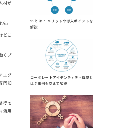
人材が
5Sとは？ メリットや導入ポイントを
せん。
解説
はどこ
働くプ
アエグ
コーポレートアイデンティティ戦略と
専門知
は？事例も交えて解説
移行で
材活用