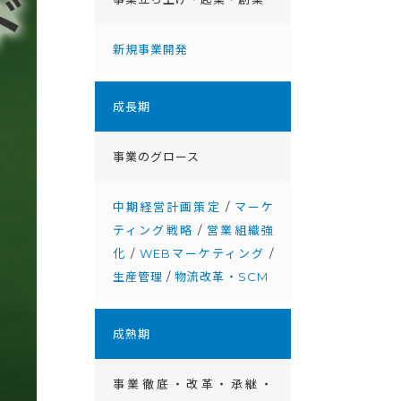
新規事業開発
成⻑期
事業のグロース
中期経営計画策定
/
マーケ
ティング戦略
/
営業組織強
化
/
WEBマーケティング
/
生産管理
/
物流改革・SCM
成熟期
事業徹底・改⾰・承継・