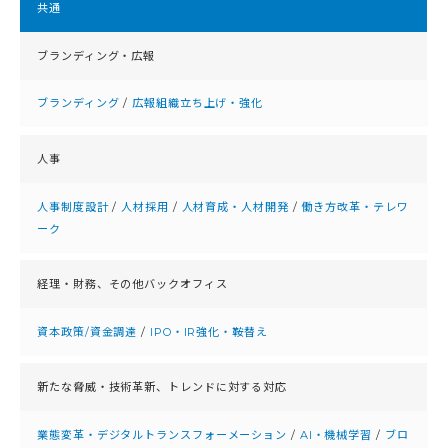
共通
ブランディング・広報
ブランディング
/
広報組織立ち上げ・強化
人事
人事制度設計
/
人材採用
/
人材育成・人材開発
/
働き方改革・テレワ
ーク
経理・財務、
その他バックオフィス
資本政策/資金調達
/
IPO・IR強化・鞍替え
新たな脅威・技術革新、
トレンドに対する対応
業態変革・デジタルトランスフォーメーション
/
AI・機械学習
/
ブロ