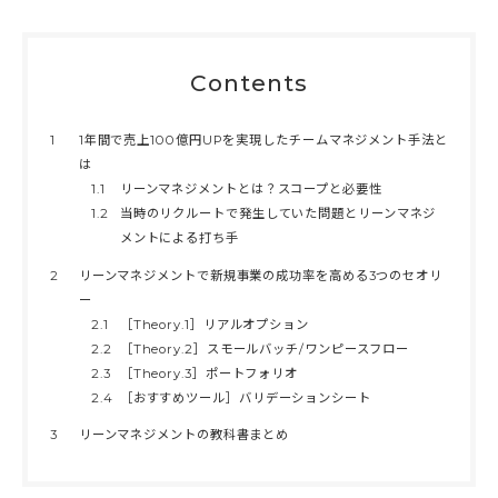
Contents
1
1年間で売上100億円UPを実現したチームマネジメント手法と
は
1.1
リーンマネジメントとは？スコープと必要性
1.2
当時のリクルートで発生していた問題とリーンマネジ
メントによる打ち手
2
リーンマネジメントで新規事業の成功率を高める3つのセオリ
ー
2.1
［Theory.1］リアルオプション
2.2
［Theory.2］スモールバッチ/ワンピースフロー
2.3
［Theory.3］ポートフォリオ
2.4
［おすすめツール］バリデーションシート
3
リーンマネジメントの教科書まとめ