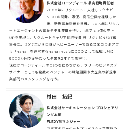
株式会社ローンディール 最高戦略責任者
2000年にリクルートに入社しリクナビ
NEXTの開発、販促、商品企画を経験した
後、新規事業開発を担当。 2013年にリクル
ートエージェントの事業モデル変革を行い、1年で100億の売上
UPを実現し、リクルートキャリア執行役員 兼 リクナビNEXT編
集長に。 2017年から自身がヘビーユーザーである音楽コラボアプ
リ「nana」を運営するnana musicにCOOとして転職し月に
8000万円の赤字だった事業を2年半で黒字化。
現在はローンディールのCSOを務めながら、フリーのビジネスデ
ザイナーとしても複数のベンチャーの戦略顧問や大企業の新規事
業部門のメンタリングを行う。
村田 拓紀
株式会社サーキュレーション プロシェアリ
ング本部
FLEXY部マネジャー
中古車のマーケットプレイスシェア首位の