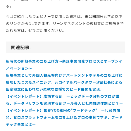
る。
今回ご紹介したウェビナーで使用した資料は、未公開部分も含め以下
のリンクからDLできます。リーンマネジメントの教科書にご興味を持
たれた方は、ぜひご活用ください。
関連記事:
新時代の新規事業の立ち上げ方〜新規事業開発プロセスとオープンイ
ノベーション〜
新規事業として外国人観光客向けアパートメントホテルの立ち上げに
成功したコスモスイニシア。元ロイヤルパークタワー汐留社長による
固定概念に囚われない柔軟な支援でスピード展開を実現。
【イベントレポート】成功するBI ―ビッグデータ分析のプロが語
る、データドリブンを実現するBIツール導入と社内推進体制とは？―
【イベントレポート】世界700兆円の”フードテック” ―代替肉開
発、食ロスプラットフォームを立ち上げたプロの事例で学ぶ、フード
テック事業とは―