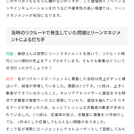
このやり方でももちろん構わないのですが、こと破壊的イノベーショ
ンやインキュベーションを行うなど不確実性の高い場面では、リーン
マネジメントが有効になります。
当時のリクルートで発生していた問題とリーンマネジメ
ントによる打ち手
村田：
細野さんは実際にリーンマネジメントを用いて、リクルート時
代に100億円の売上をアップさせています。そもそも事業はどういう
状況だったのでしょうか？
細野：
私がリクルートエージェントに異動した当初は売上がずっと横
ばいで、成長が停滞していました。課題は2つです。1つ目は、上手く
集客ができていなかったこと。キャリアアドバイザーと面談をする時
点で求職者が複数サービスに登録していたり、面談を組んでいたりす
るケースが多かったため、もっとフレッシュな求職者の集客が求めら
れていました。2つ目は、応募率の低さ。求職者に募集を10件紹介し
ても、2件ほどしか応募してもらえない問題がありました。
そこで私が実際にエージェントにテストユーザーとして登録してみた