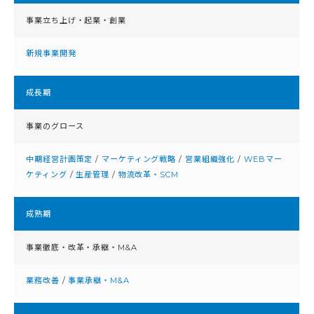
事業立ち上げ・起業・創業
新規事業開発
成⻑期
事業のグロース
中期経営計画策定
/
マーケティング戦略
/
営業組織強化
/
WEBマー
ケティング
/
生産管理
/
物流改革・SCM
成熟期
事業徹底・改⾰・承継・M&A
業務改善
/
事業承継・M&A