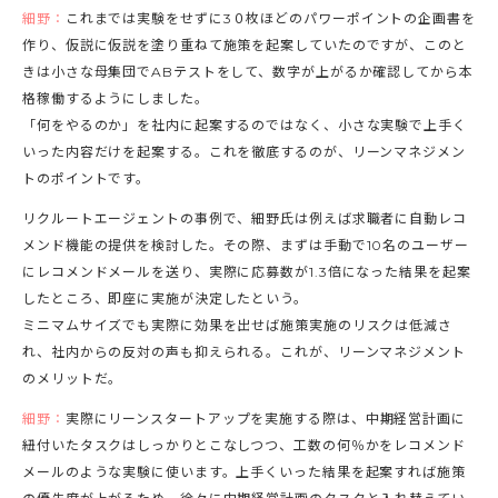
細野：
これまでは実験をせずに3０枚ほどのパワーポイントの企画書を
作り、仮説に仮説を塗り重ねて施策を起案していたのですが、このと
きは小さな母集団でABテストをして、数字が上がるか確認してから本
格稼働するようにしました。
「何をやるのか」を社内に起案するのではなく、小さな実験で上手く
いった内容だけを起案する。これを徹底するのが、リーンマネジメン
トのポイントです。
リクルートエージェントの事例で、細野氏は例えば求職者に自動レコ
メンド機能の提供を検討した。その際、まずは手動で10名のユーザー
にレコメンドメールを送り、実際に応募数が1.3倍になった結果を起案
したところ、即座に実施が決定したという。
ミニマムサイズでも実際に効果を出せば施策実施のリスクは低減さ
れ、社内からの反対の声も抑えられる。これが、リーンマネジメント
のメリットだ。
細野：
実際にリーンスタートアップを実施する際は、中期経営計画に
紐付いたタスクはしっかりとこなしつつ、工数の何％かをレコメンド
メールのような実験に使います。上手くいった結果を起案すれば施策