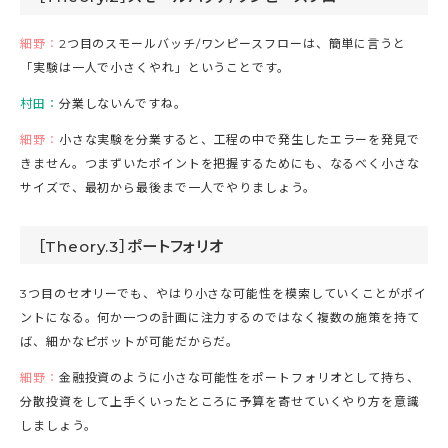
細野：
2つ目のスモールバッチ/ワンピースフローは、簡単に言うと
「実験は一人で小さくやれ」ということです。
村田：
分業しないんですね。
細野：
小さな実験を分業すると、工程の中で発生したエラーを発見で
きません。つまずいたポイントを把握するためにも、なるべく小さな
サイズで、最初から最後まで一人でやりましょう。
［Theory.3］ポートフォリオ
3つ目のセオリーでも、やはり小さな可能性を模索していくことがポイ
ントになる。何か一つの計画に注力するのではなく複数の施策を持て
ば、細かなピボットが可能だからだ。
細野：
金融投資のように小さな可能性をポートフォリオとして持ち、
分散投資をして上手くいったところに予算を寄せていくやり方を意識
しましょう。