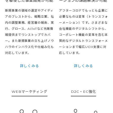
ーションの課題解決が可能
を駆使した事業開発が可能
アフターコロナでもっとも企業に
新規事業の領域の選定やアイディ
必要なものは変革（トランスフォ
アのブレストから、戦略立案、社
ーメーション）です。さまざまな
内の調整業務、経営層の報告、実
会社機能のデジタルシフトから、
行、グロース、AI/IoTなど先端情
コーポレート機能の変革を含む本
報提供までワンストップでカバ
質的なデジタルトランスフォーメ
ー。また新規事業の立ち上げノウ
ーションまで幅広いDX支援に対
ハウのインハウス化や仕組み化も
応しています。
対応しています。
詳しくみる
詳しくみる
WEBマーケティング
D2C・EC強化