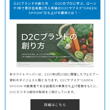
D2Cブランドの創り方 ―D2Cのプロに学ぶ、ローン
チ1年で累計会員数2万人突破のD2Cサブスク“GREEN
SPOON”立ち上げの裏側とは？―
本ホワイトペーパーは、2021年6月23日に開催したウェビナー
資料のダイジェスト版となります。D2Cサブスク“GREEN
SPOON”の創業者である田邊氏の事業立ち上げ経験をもとに、
D2Cビジネス成功の秘訣をご紹介しています。
詳細はこちら