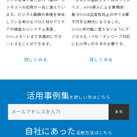
ジネスへの応用が一気に進んでい
イス、RPA導入による業務改
ます。ビジネス展開の実績を保有
善/BPRは生産性向上の中で必要
している希少なプロ人材がアイデ
不可欠な時代になりました。
アの精査からシステム実装、
2050年の崖に落ちないようにデ
PoCスタートまで多面的にサポ
ジタル化・IT化・テレワーク対応
ートすることができます。
にむけ早い打ち手が必要です。
詳しくみる
詳しくみる
活用事例集
を欲しい方はこちら
送 信
自社にあった
活用方法はこちら