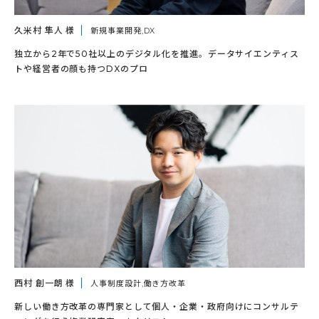
久米村 隼人 様
新規事業開発,DX
独立から2年で50社以上のデジタル化を推進。データサイエンティス
トや経営者の顔も持つDXのプロ
西村 創一朗 様
人事制度設計,働き方改革
新しい働き方改革の専門家として個人・企業・政府向けにコンサルテ