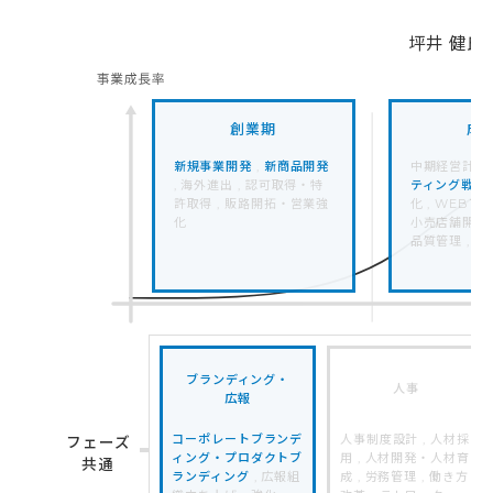
坪井 健氏
創業期
成
新規事業開発
,
新商品開発
中期経営計画策
, 海外進出 , 認可取得・特
ティング戦略
許取得 , 販路開拓・営業強
化 , WEBマ
化
小売店舗開発 ,
品質管理 , 
ブランディング・
人事
広報
コーポレートブランデ
人事制度設計 , 人材採
フェーズ
ィング・プロダクトブ
用 , 人材開発・人材育
共通
ランディング
, 広報組
成 , 労務管理 , 働き方