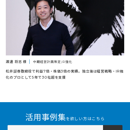
渡邊 将志 様
中期経営計画策定,IR強化
松井証券取締役で利益7倍・株価3倍の実績。独立後は経営戦略・IR強
化のプロとして5年で30社超を支援
活用事例集
を欲しい方はこちら