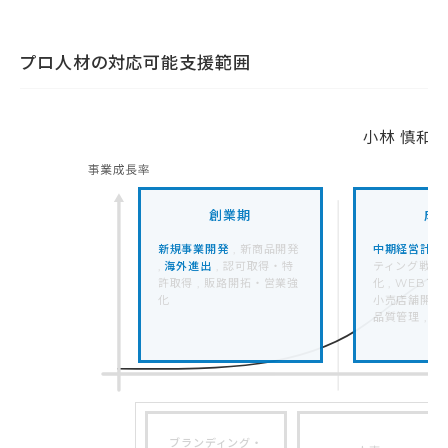
プロ人材の対応可能支援範囲
小林 慎和
創業期
成
新規事業開発
, 新商品開発
中期経営計画
,
海外進出
, 認可取得・特
ティング戦略 
許取得 , 販路開拓・営業強
化 , WEBマ
化
小売店舗開発 ,
品質管理 , 
ブランディング・