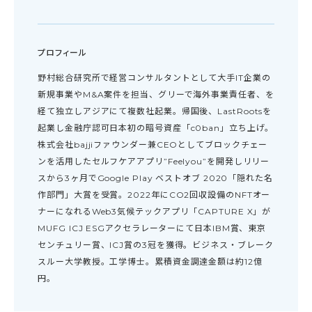
プロフィール
野村総合研究所で経営コンサルタントとして大手IT企業の
新規事業やM&A案件を担当、グリーで海外事業責任者、を
経て独立しアジアにて複数社起業。帰国後、LastRootsを
起業し金融庁認可日本初の暗号資産「c0ban」立ち上げ。
株式会社bajjiファウンダー兼CEOとしてブロックチェー
ンを活用したセルフケアアプリ”Feelyou”を開発しリリー
スから3ヶ月でGoogle Play ベストオブ 2020「隠れた名
作部門」大賞を受賞。2022年にCO2回収設備のNFTオー
ナーになれるWeb3気候テックアプリ「CAPTURE X」が
MUFG ICJ ESGアクセラレーターにて日本IBM賞、東京
センチュリー賞、ICJ賞の3冠を獲得。ビジネス・ブレーク
スルー大学教授。工学博士。累積資金調達金額は約12億
円。