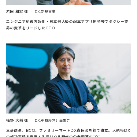
岩田 和宏 様
DX,新規事業
エンジニア組織内製化・日本最大級の配車アプリ開発等でタクシー業
界の変革をリードしたCTO
植野 大輔 様
DX,中期経営計画策定
三菱商事、BCG、ファミリーマートDX責任者を経て独立。大規模DX
の成功実績を保有するデジタル時代の企業変革のプロ