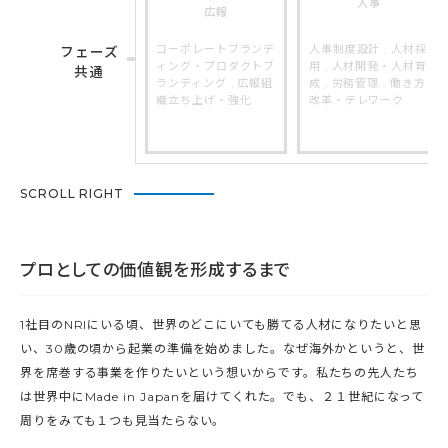
人事
広報
コーポレートブランデ
人事制度設計 , 人材採
フェーズ
ィング・プロダクトブ
用 , 人材開発・人材育
共通
ランディング , 広報組
成 , 労務管理 , 働き方
織立ち上げ・強化
改革・テレワーク
SCROLL RIGHT
プロとしての価値観を形成するまで
1社目のNRIにいる頃、世界のどこにいても勝てる人材になりたいと思
い、30歳の頃から起業の準備を始めました。なぜ海外かというと、世
界を席巻する事業を作りたいという想いからです。私たちの先人たち
は世界中にMade in Japanを届けてくれた。でも、２１世紀になって
周りをみても１つも見当たらない。