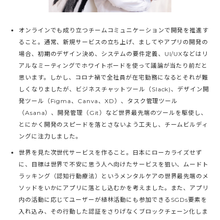
オンラインでも成り立つチームコミュニケーションで開発を推進す
ること。通常、新規サービスの立ち上げ、ましてやアプリの開発の
場合、初期のデザイン決め、システムの要件定義、UI/UXなどはリ
アルなミーティングでホワイトボードを使って議論が当たり前だと
思います。しかし、コロナ禍で全社員が在宅勤務になるとそれが難
しくなりましたが、ビジネスチャットツール（Slack)、デザイン開
発ツール（Figma、Canva、XD）、タスク管理ツール
（Asana）、開発管理（Git）など世界最先端のツールを駆使し、
とにかく開発のスピードを落とさないよう工夫し、チームビルディ
ングに注力しました。
世界を見た次世代サービスを作ること。日本にローカライズせず
に、目標は世界で不安に思う人へ向けたサービスを狙い、ムードト
ラッキング（認知行動療法）というメンタルケアの世界最先端のメ
ソッドをいかにアプリに落とし込むかを考えました。また、アプリ
内の活動に応じてユーザーが植林活動にも参加できるSGDs要素を
入れ込み、その行動した認証をさりげなくブロックチェーン化しま