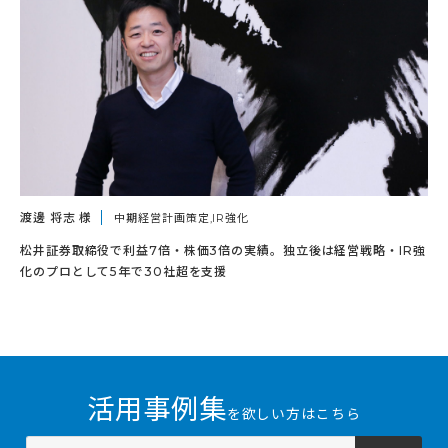
渡邊 将志 様
中期経営計画策定,IR強化
松井証券取締役で利益7倍・株価3倍の実績。独立後は経営戦略・IR強
化のプロとして5年で30社超を支援
活用事例集
を欲しい方はこちら