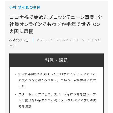
小林 慎和氏の事例
コロナ禍で始めたブロックチェーン事業。全
社員オンラインでもわずか半年で世界100
カ国に展開
株式会社bajji
アプリ、ソーシャルネットワーク、メンタル
ケア
背景・課題
2020年初頭突如始まったコロナパンデミックで「こ
の先どうなるのだろうか？」という不安が世界に広が
った
スタートアップとして、スピーディに世界を救うアプ
リは出せないものか？と考えメンタルケアアプリの開
発を決意