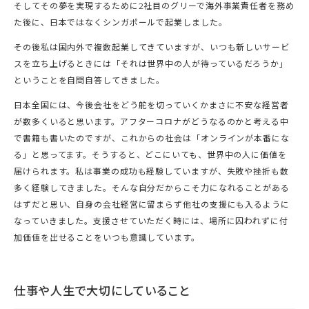
そしてその夢を実現するために2社目のグリーで海外事業責任者を務め
た後に、日本ではなくシンガポールで起業しました。
その後私は国内外で複数起業してきていますが、いつも新しいサービ
スを立ち上げるときには「それは世界中の人が待っているだろうか」
ということを自問自答してきました。
日本全国には、今後会社をどう舵を切っていくかまさに不安な経営者
が数多くいると思います。アフターコロナがどうなるのかと考える中
で書籍も書いたのですが、これからの社会は「オンラインが本番にな
る」と思ってます。そうすると、どこにいても、世界中の人に価値を
届けられます。私は事業の成功も経験していますが、失敗や挫折も数
多く経験してきました。そんな自分だからこそ力になれることがある
はずだと思い、自身の会社経営に留まらず他社の支援にも入るように
なっていきました。支援させていただく時には、場所に囚われずに付
加価値を出せることをいつも意識しています。
仕事や人生で大切にしていること