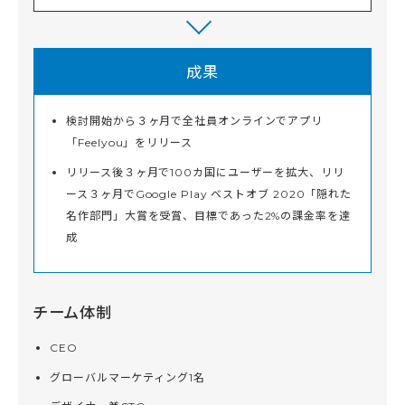
成果
検討開始から３ヶ月で全社員オンラインでアプリ
「Feelyou」をリリース
リリース後３ヶ月で100カ国にユーザーを拡大、リリ
ース３ヶ月でGoogle Play ベストオブ 2020「隠れた
名作部門」大賞を受賞、目標であった2%の課金率を達
成
チーム体制
CEO
グローバルマーケティング1名