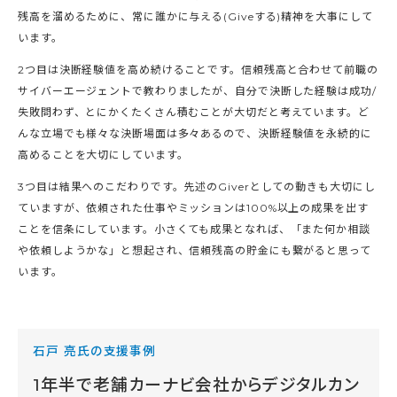
残高を溜めるために、常に誰かに与える(Giveする)精神を大事にして
います。
2つ目は決断経験値を高め続けることです。信頼残高と合わせて前職の
サイバーエージェントで教わりましたが、自分で決断した経験は成功/
失敗問わず、とにかくたくさん積むことが大切だと考えています。ど
んな立場でも様々な決断場面は多々あるので、決断経験値を永続的に
高めることを大切にしています。
3つ目は結果へのこだわりです。先述のGiverとしての動きも大切にし
ていますが、依頼された仕事やミッションは100%以上の成果を出す
ことを信条にしています。小さくても成果となれば、「また何か相談
や依頼しようかな」と想起され、信頼残高の貯金にも繋がると思って
います。
石戸 亮氏の支援事例
1年半で老舗カーナビ会社からデジタルカン