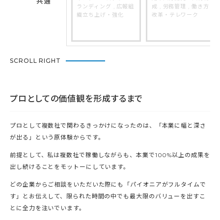
共通
ランディング , 広報組
成 , 労務管理 , 働き方
織立ち上げ・強化
改革・テレワーク
SCROLL RIGHT
プロとしての価値観を形成するまで
プロとして複数社で関わるきっかけになったのは、「本業に幅と深さ
が出る」という原体験からです。
前提として、私は複数社で稼働しながらも、本業で100%以上の成果を
出し続けることをモットーにしています。
どの企業からご相談をいただいた際にも「パイオニアがフルタイムで
す」とお伝えして、限られた時間の中でも最大限のバリューを出すこ
とに全力を注いでいます。