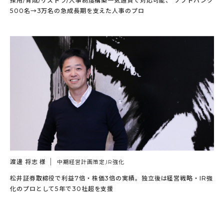
採用/育成/リストラ/人事制度構築一気通貫で対応可能、 ソフトバンク
500名→3万名の急成長期を支えた人事のプロ
渡邊 将志 様
中期経営計画策定,IR強化
松井証券取締役で利益7倍・株価3倍の実績。独立後は経営戦略・IR強
化のプロとして5年で30社超を支援