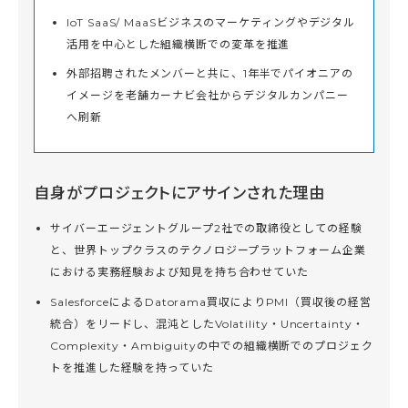
IoT SaaS/ MaaSビジネスのマーケティングやデジタル
活用を中心とした組織横断での変革を推進
外部招聘されたメンバーと共に、1年半でパイオニアの
イメージを老舗カーナビ会社からデジタルカンパニー
へ刷新
自身がプロジェクトにアサインされた理由
サイバーエージェントグループ2社での取締役としての経験
と、世界トップクラスのテクノロジープラットフォーム企業
における実務経験および知見を持ち合わせていた
SalesforceによるDatorama買収によりPMI（買収後の経営
統合）をリードし、混沌としたVolatility・Uncertainty・
Complexity・Ambiguityの中での組織横断でのプロジェク
トを推進した経験を持っていた