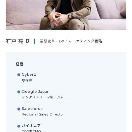
石戸 亮 氏
業態変革・DX
マーケティング戦略
経歴
CyberZ
取締役
Google Japan
インダストリーマネージャー
Salesforce
Regional Sales Director
パイオニア
CCO兼CMO