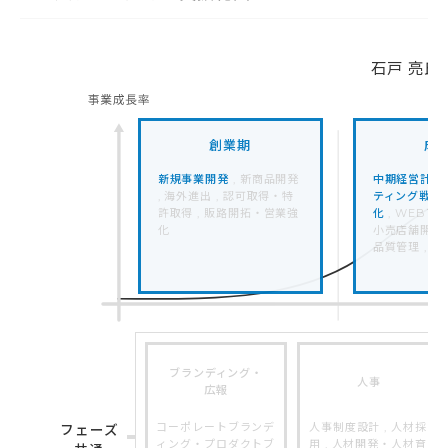
石戸 亮氏
創業期
成
新規事業開発
, 新商品開発
中期経営計画
, 海外進出 , 認可取得・特
ティング戦略
許取得 , 販路開拓・営業強
化
, WEBマ
化
小売店舗開発 ,
品質管理 , 
ブランディング・
人事
広報
コーポレートブランデ
人事制度設計 , 人材採
フェーズ
ィング・プロダクトブ
用 , 人材開発・人材育