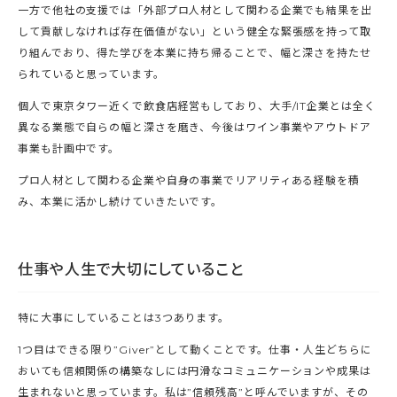
一方で他社の支援では「外部プロ人材として関わる企業でも結果を出
して貢献しなければ存在価値がない」という健全な緊張感を持って取
り組んでおり、得た学びを本業に持ち帰ることで、幅と深さを持たせ
られていると思っています。
個人で東京タワー近くで飲食店経営もしており、大手/IT企業とは全く
異なる業態で自らの幅と深さを磨き、今後はワイン事業やアウトドア
事業も計画中です。
プロ人材として関わる企業や自身の事業でリアリティある経験を積
み、本業に活かし続けていきたいです。
仕事や人生で大切にしていること
特に大事にしていることは3つあります。
1つ目はできる限り”Giver”として動くことです。仕事・人生どちらに
おいても信頼関係の構築なしには円滑なコミュニケーションや成果は
生まれないと思っています。私は”信頼残高”と呼んでいますが、その