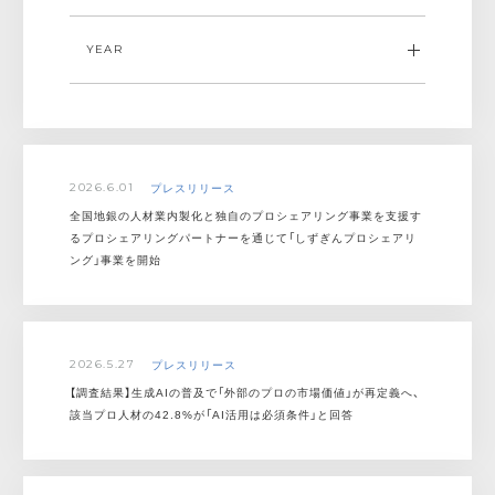
YEAR
ALL
プレスリリース
ALL
お知らせ
2026
掲載情報
プレスリリース
2026.6.01
2025
全国地銀の人材業内製化と独自のプロシェアリング事業を支援す
るプロシェアリングパートナーを通じて「しずぎんプロシェアリ
2024
ング」事業を開始
2023
2022
プレスリリース
2026.5.27
2021
【調査結果】生成AIの普及で「外部のプロの市場価値」が再定義へ、
該当プロ人材の42.8%が「AI活用は必須条件」と回答
2020
2019