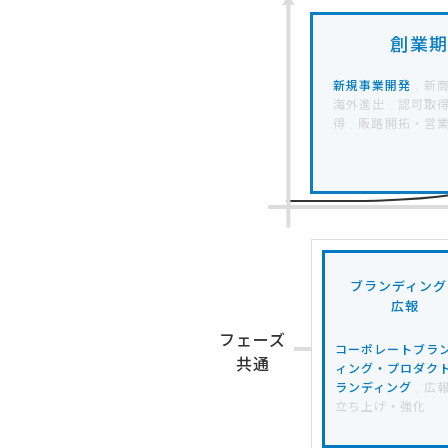
創業期
新規事業開発
, 新
海外進出 , 認可取
得 , 販路開拓・営
ブランディング
広報
フェーズ
コーポレートブラ
共通
ィング・プロダク
ランディング
, 広
立ち上げ・強化