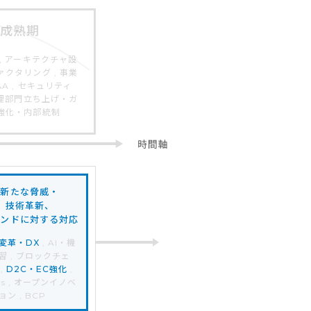
成熟期
, アーキテクチャ設
クタリング , 事業
A , セキュリティ
管理部門立ち上げ・ガ
強化・内部統制
新たな脅威・
技術革新、
レンドに対する対応
変革・DX
, AI・機
習 , ブロックチェ
,
D2C・EC強化
,
Gs , オープンイノベ
ョン , BCP