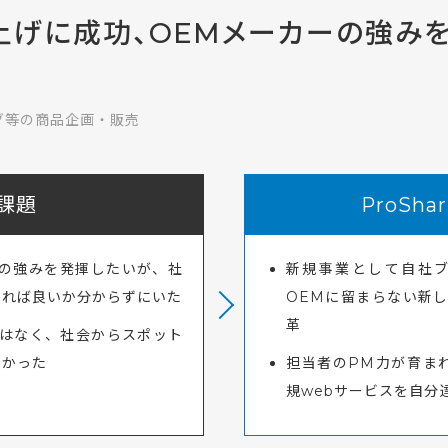
上げに成功、OEMメーカーの強み
グ等の商品企画・販売
課題
ProSh
社の強みを発揮したいが、社
新規事業として自社
すれば良いか分からずにいた
OEMに留まらない新
革
ではなく、社会からスポット
たかった
担当者のPM力が育まれ
規webサービスを自分