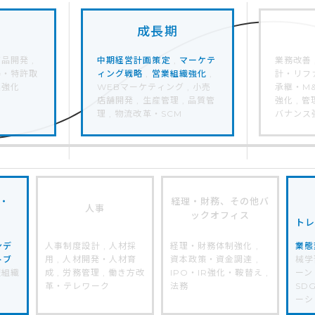
成⻑期
商品開発 ,
中期経営計画策定
,
マーケテ
業務改善 
得・特許取
ィング戦略
,
営業組織強化
,
計・リファ
業強化
WEBマーケティング , 小売
承継・M&
店舗開発 , 生産管理 , 品質管
強化 , 
理 , 物流改革・SCM
バナンス
・
経理・財務、その他バ
人事
ックオフィス
ト
ンデ
人事制度設計 , 人材採
経理・財務体制強化 ,
業態
トブ
用 , 人材開発・人材育
資本政策・資金調達 ,
械学
報組織
成 , 労務管理 , 働き方改
IPO・IR強化・鞍替え ,
ーン 
革・テレワーク
法務
SD
ーシ