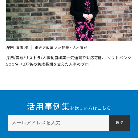
澤田 清恵 様
働き方改革,人材開発・人材育成
採用/育成/リストラ/人事制度構築一気通貫で対応可能、 ソフトバンク
500名→3万名の急成長期を支えた人事のプロ
活用事例集
を欲しい方はこちら
送 信