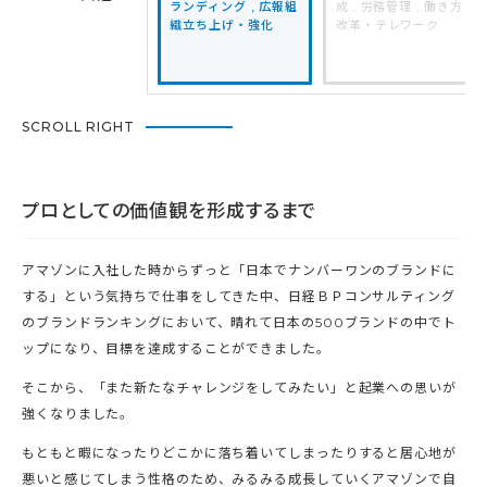
ランディング
,
広報組
成 , 労務管理 , 働き方
織立ち上げ・強化
改革・テレワーク
SCROLL RIGHT
プロとしての価値観を形成するまで
アマゾンに入社した時からずっと「日本でナンバーワンのブランドに
する」という気持ちで仕事をしてきた中、日経ＢＰコンサルティング
のブランドランキングにおいて、晴れて日本の500ブランドの中でト
ップになり、目標を達成することができました。
そこから、「また新たなチャレンジをしてみたい」と起業への思いが
強くなりました。
もともと暇になったりどこかに落ち着いてしまったりすると居心地が
悪いと感じてしまう性格のため、みるみる成長していくアマゾンで自