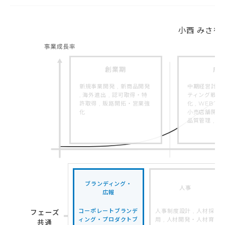
小西 みさを
創業期
成
新規事業開発 , 新商品開発
中期経営計画策
, 海外進出 , 認可取得・特
ティング戦略 
許取得 , 販路開拓・営業強
化 , WEBマ
化
小売店舗開発 ,
品質管理 , 
ブランディング・
人事
広報
コーポレートブランデ
人事制度設計 , 人材採
フェーズ
ィング・プロダクトブ
用 , 人材開発・人材育
共通