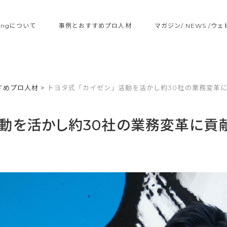
ltingについて
事例とおすすめプロ人材
マガジン/ NEWS /ウ
すめプロ人材
>
トヨタ式「カイゼン」活動を活かし約30社の業務変革
活動を活かし約30社の業務変革に貢