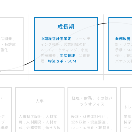
成⻑期
品開発 ,
中期経営計画策定
, マーケテ
業務改善
得・特許取
ィング戦略 , 営業組織強化 ,
計・リファ
業強化
WEBマーケティング , 小売
承継・M&
店舗開発 ,
生産管理
, 品質管
強化 , 
理 ,
物流改革・SCM
バナンス
・
経理・財務、その他バ
人事
ックオフィス
ト
ンデ
人事制度設計 , 人材採
経理・財務体制強化 ,
業態
トブ
用 , 人材開発・人材育
資本政策・資金調達 ,
械学
報組織
成 , 労務管理 , 働き方改
IPO・IR強化・鞍替え ,
ーン 