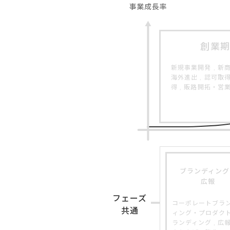
創業期
新規事業開発 , 新商
海外進出 , 認可取
得 , 販路開拓・営
ブランディング
広報
フェーズ
コーポレートブラ
共通
ィング・プロダク
ランディング , 広