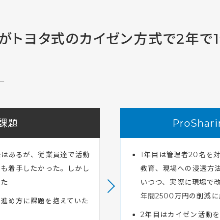
がトヨタ式のカイゼン方式で2年で
ー
課題
ProSha
味はあるが、従業員達で活動
1年目は管理者20名を
にも着手したかった。しかし
教育、現場への浸透方
いた
いつつ、実際に現場で
年間2500万円の削減
の進め方に課題を抱えていた
2年目はカイゼン活動