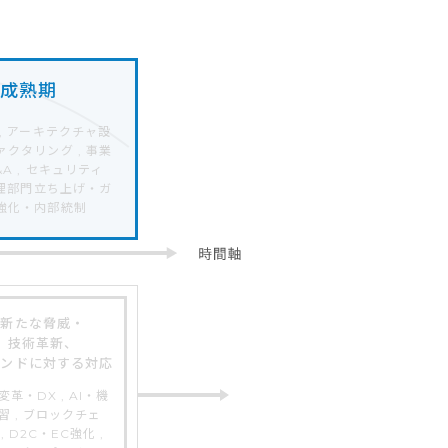
成熟期
, アーキテクチャ設
クタリング , 事業
A , セキュリティ
管理部門立ち上げ・ガ
強化・内部統制
新たな脅威・
技術革新、
レンドに対する対応
変革・DX , AI・機
習 , ブロックチェ
, D2C・EC強化 ,