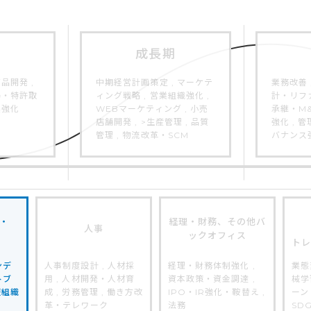
成⻑期
品開発 ,
中期経営計画策定 , マーケテ
業務改善 
得・特許取
ィング戦略 , 営業組織強化 ,
計・リファ
業強化
WEBマーケティング , 小売
承継・M&
店舗開発 , >生産管理 , 品質
強化 , 
管理 , 物流改革・SCM
バナンス
・
経理・財務、その他バ
人事
ックオフィス
ト
ンデ
人事制度設計 , 人材採
経理・財務体制強化 ,
業態
トブ
用 , 人材開発・人材育
資本政策・資金調達 ,
械学
報組織
成 , 労務管理 , 働き方改
IPO・IR強化・鞍替え ,
ーン 
革・テレワーク
法務
SD