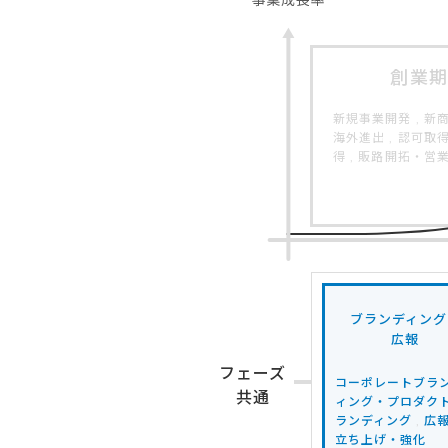
創業期
新規事業開発 , 新商
海外進出 , 認可取
得 , 販路開拓・営
ブランディング
広報
フェーズ
コーポレートブラ
共通
ィング・プロダク
ランディング
,
広
立ち上げ・強化