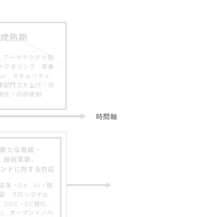
成熟期
, アーキテクチャ設
クタリング , 事業
A , セキュリティ
管理部門立ち上げ・ガ
強化・内部統制
新たな脅威・
技術革新、
レンドに対する対応
変革・DX , AI・機
習 , ブロックチェ
, D2C・EC強化 ,
Gs , オープンイノベ