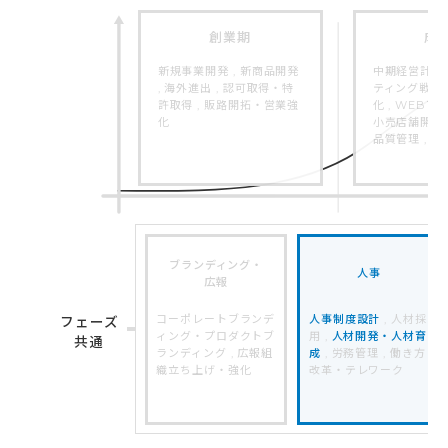
創業期
成
新規事業開発 , 新商品開発
中期経営計画策
, 海外進出 , 認可取得・特
ティング戦略 
許取得 , 販路開拓・営業強
化 , WEBマ
化
小売店舗開発 ,
品質管理 , 
ブランディング・
人事
広報
コーポレートブランデ
人事制度設計
, 人材採
フェーズ
ィング・プロダクトブ
用 ,
人材開発・人材育
共通
ランディング , 広報組
成
, 労務管理 , 働き方
織立ち上げ・強化
改革・テレワーク