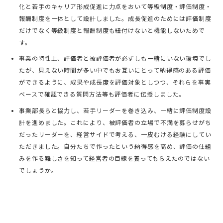
化と若手のキャリア形成促進に力点をおいて等級制度・評価制度・
報酬制度を一体として設計しました。成長促進のためには評価制度
だけでなく等級制度と報酬制度も紐付けないと機能しないためで
す。
事業の特性上、評価者と被評価者が必ずしも一緒にいない環境でし
たが、見えない時間が多い中でもお互いにとって納得感のある評価
ができるように、成果や成長度を評価対象としつつ、それらを事実
ベースで確認できる質問方法等も評価者に伝授しました。
事業部長らと協力し、若手リーダーを巻き込み、一緒に評価制度設
計を進めました。これにより、被評価者の立場で不満を募らせがち
だったリーダーを、経営サイドで考える、一皮むける経験にしてい
ただきました。自分たちで作ったという納得感を高め、評価の仕組
みを作る難しさを知って経営者の目線を養ってもらえたのではない
でしょうか。