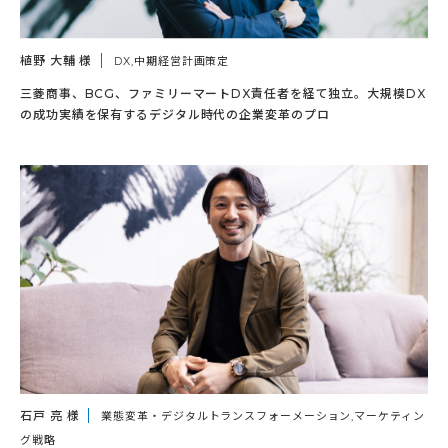
植野 大輔 様
DX,中期経営計画策定
三菱商事、BCG、ファミリーマートDX責任者を経て独立。大規模DX
の成功実績を保有するデジタル時代の企業変革のプロ
石戸 亮 様
業態変革・デジタルトランスフォーメーション,マーケティン
グ戦略