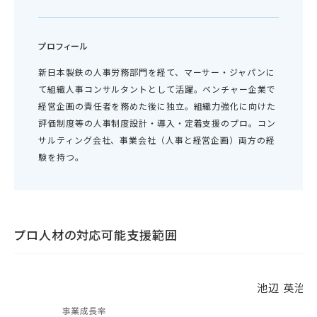
プロフィール
新日本製鉄の人事労務部門を経て、マーサー・ジャパンに
て組織人事コンサルタントとして活躍。ベンチャー企業で
経営企画の責任者を務めた後に独立。組織力強化に向けた
評価制度等の人事制度設計・導入・定着支援のプロ。コン
サルティング会社、事業会社（人事と経営企画）両方の経
験を持つ。
プロ人材の対応可能支援範囲
池辺 英治