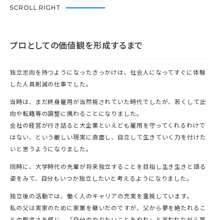
SCROLL RIGHT
プロとしての価値観を形成するまで
独立志向を持つようになったきっかけは、社会人になってすぐに体験
した人員削減の仕事でした。
当時は、まだ終身雇用が当然視されていた時代でしたが、若くして出
向や転籍等の調整に携わることになりました。
会社の経営が行き詰ると大企業といえども雇用を守ってくれるわけで
はない、という厳しい現実に直面し、自立して生きていく力を付けた
いと思うようになりました。
同時に、大学時代の先輩が将来独立することを目指し生き生きと語る
姿をみて、自分もいつか独立したいと考えるようになりました。
独立後の活動では、働く人のキャリアの充実を重視しています。
私の父は実家のために家業を継いだのですが、父から夢を絶たれるこ
との無念さを感じ、「自分のやりたいことをやれ」と言われながら育