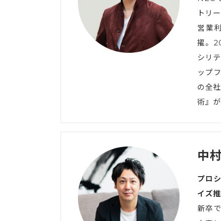
トリー
営業
擢。2
シリテ
ップ
の全社
術』が
中村
プロ
イズ推
新卒