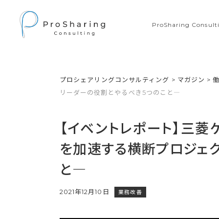
ProSharing Consu
プロシェアリングコンサルティング
>
マガジン
>
リーダーの役割とやるべき5つのこと―
【イベントレポート】三菱
を加速する横断プロジェク
と―
2021年12月10日
業務改善