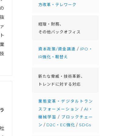
方改革・テレワーク
の
抜
経理・財務、
ァ
その他バックオフィス
ト
業
資本政策/資金調達
/
IPO・
技
IR強化・鞍替え
新たな脅威・技術革新、
トレンドに対する対応
業態変革・デジタルトラン
スフォーメーション
/
AI・
ラ
機械学習
/
ブロックチェー
ン
/
D2C・EC強化
/
SDGs
社