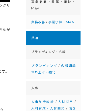
事業徹底・改⾰・承継・
リングサ
M&A
業務改善
/
事業承継・M&A
きなが
共通
」
ブランディング・広報
ブランディング
/
広報組織
です。
立ち上げ・強化
人事
人事制度設計
/
人材採用
/
人材育成・人材開発
/
働き
ク