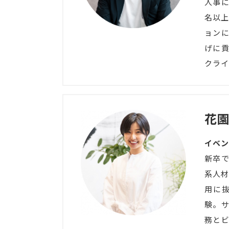
人事に
名以上
ョン
げに
クライ
花園
イベン
新卒
系人材
用に
験。
務と