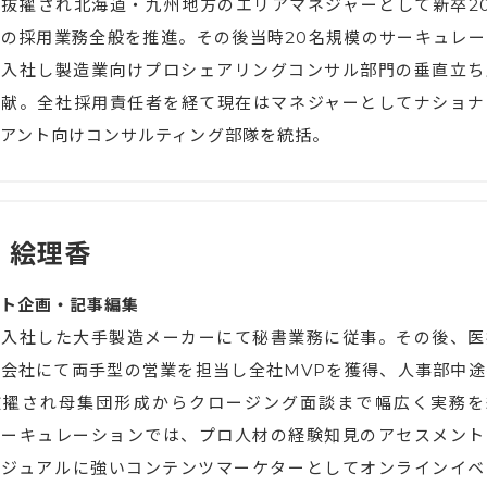
抜擢され北海道・九州地方のエリアマネジャーとして新卒20
の採用業務全般を推進。その後当時20名規模のサーキュレー
に入社し製造業向けプロシェアリングコンサル部門の垂直立ち
貢献。全社採用責任者を経て現在はマネジャーとしてナショナ
アント向けコンサルティング部隊を統括。
 絵理香
ト企画・記事編集
で入社した大手製造メーカーにて秘書業務に従事。その後、医
会社にて両手型の営業を担当し全社MVPを獲得、人事部中途
抜擢され母集団形成からクロージング面談まで幅広く実務を
サーキュレーションでは、プロ人材の経験知見のアセスメント
ビジュアルに強いコンテンツマーケターとしてオンラインイベ