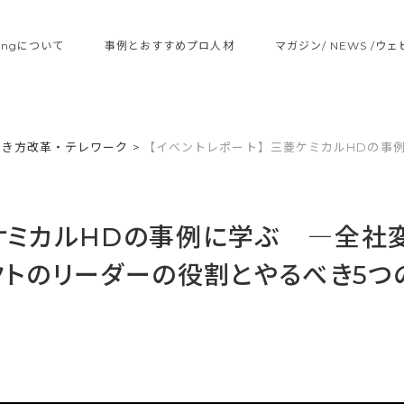
ltingについて
事例とおすすめプロ人材
マガジン/ NEWS /ウ
働き方改革・テレワーク
>
【イベントレポート】三菱ケミカルHDの事
ケミカルHDの事例に学ぶ ―全社
トのリーダーの役割とやるべき5つ