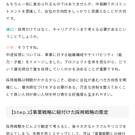
もちろん一気に進められるものではありませんが、中長期でのコミッ
トメントを意識して、会社の方向性をしっかりと見据えることが大切
です。
樋口：
採用だけではなく、キャリアプランまで考える必要があるとい
うことでしょうか。
小林：
そうですね。
中途採用については、事業に対する組織構成やケイパビリティ（能
力・才能）をイメージしました。プロジェクト全体を見ながら、どう
いう優先順位で誰を採用していくのかを決めることが重要ですね。
採用戦略は時間がかかるからこそ、初めに会社が進むべき方向性を明
確にし、優先順位づけをする必要がある。万全な体制を整えておくこ
とで良い人材が良い人材を呼び寄せる好循環も生まれやすい。
【Step.2】事業戦略に紐付けた採用戦略の策定
採用戦略をどんぶり勘定で考えると、後々大きなトラブルやリスクを
抱えてしまう。失敗を防ぐステップとして、次は「事業戦略との紐付