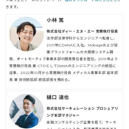
きます。
小林 篤
株式会社ディー・エヌ・エー 常務執行役員
法学部法律学科からエンジニアへ転身し、
2011年にDeNAに入社。Mobageおよび協
業プラットフォームの大規模システム開
発、オートモーティブ事業本部の開発責任者を歴任。2019年より
常務執行役員 兼 CTOとしてDeNAのエンジニアリングの統括に
従事、2022年10月から常務執行役員 メディカル事業本部 副本部
長 兼 技術統括部 統括部長を務める。
樋口 達也
株式会社サーキュレーション プロシェアリ
ング本部マネジャー
金融コンサルティング企業を経て、サーキ