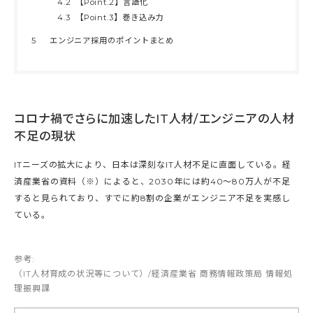
4.2
【Point.2】言語化
4.3
【Point.3】巻き込み力
5
エンジニア採用のポイントまとめ
コロナ禍でさらに加速したIT人材/エンジニアの人材
不足の現状
ITニーズの拡大により、日本は深刻なIT人材不足に直面している。経
済産業省の資料（※）によると、2030年には約40～80万人が不足
すると見られており、すでに約8割の企業がエンジニア不足を実感し
ている。
参考:
（IT人材育成の状況等について）/経済産業省 商務情報政策局 情報処
理振興課