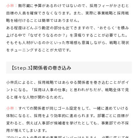
小林：
無尽蔵に予算があるわけではないので、採用フィーがかさむと
目標の人員を確保できなくなります。また、実際に事業戦略と採用戦
略を紐付けることは簡単ではありません。
ある程度はどんぶり勘定の部分も出てきますので、“おそらく”を積み
上げる中で「なぜそうなるのか？」を深堀りすることが必要でした。
そもそも人材がいるのかといった市場感も意識しながら、戦略と現状
をチューニングすることが大切です。
【Step.3】関係者の巻き込み
小林氏によると、採用戦略ではあらゆる関係者を巻き込むことがポイ
ントになる。「採用は人事の仕事」と思われがちだが、戦略全体で見
ると様々な人物が関わるためだ。
小林：
すべての関係者が同じゴール設定をして、一緒に進めていける
体制になると、採用をより効率的に進められます。部署ごとに目標が
変わると、例えば人事部が候補者を挙げたとしても、事業部での不採
用が増えてしまいます。
プロジェクトの責任者や事業部メンバーはもちろん、必要に応じて外