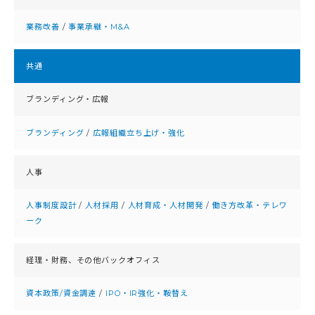
業務改善
/
事業承継・M&A
共通
ブランディング・広報
ブランディング
/
広報組織立ち上げ・強化
人事
人事制度設計
/
人材採用
/
人材育成・人材開発
/
働き方改革・テレワ
ーク
経理・財務、
その他バックオフィス
資本政策/資金調達
/
IPO・IR強化・鞍替え