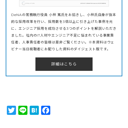
DeNAの常務執行役員 小林 篤氏をお招きし、小林氏自身が抜本
的な採用改革を行い、採用数を3倍以上に引き上げた事例を元
に、エンジニア採用を成功させる3つのポイントを解説いただき
ました。社内のIT人材やエンジニア不足に悩まれている事業責
任者、人事責任者の皆様は是非ご覧ください。※本資料はウェ
ビナー当日視聴者にお配りした資料のダイジェスト版です。
詳細はこちら
Twitter
Line
Hatena
Facebook