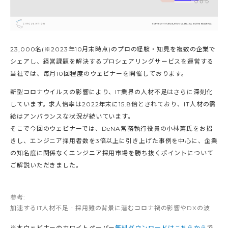
23,000名(※2023年10月末時点)のプロの経験・知見を複数の企業で
シェアし、経営課題を解決するプロシェアリングサービスを運営する
当社では、毎月10回程度のウェビナーを開催しております。
新型コロナウイルスの影響により、IT業界の人材不足はさらに深刻化
しています。求人倍率は2022年末に15.8倍とされており、IT人材の需
給はアンバランスな状況が続いています。
そこで今回のウェビナーでは、DeNA常務執行役員の小林篤氏をお招
きし、エンジニア採用者数を3倍以上に引き上げた事例を中心に、企業
の知名度に関係なくエンジニア採用市場を勝ち抜くポイントについて
ご解説いただきました。
参考:
加速するIT人材不足‐採用難の背景に潜むコロナ禍の影響やDXの波
※本ウェビナーのホワイトペーパー
無料ダウンロードはこちらから
で