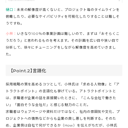
樋口：
未来の解像度が高くないと、プロジェクト毎のタイムラインを
俯瞰したり、必要なケイパビリティを可視化したりすることは難しそ
うですね。
小林：
いきなり100％の事業計画は難しいので、まずは「おそらくこ
うだろう」と思われるものを考えます。その計画を広い目や狭い目で
分析して、徐々にチューニングをしながら解像度を高めていきまし
た。
【Point.2】言語化
採用戦略の質を高めるコツとして、小林氏は「求める人物像」と「ア
トラクトポイント」の言語化も挙げている。アトラクトポイントと
は、求職者が企業の話を直接聞いたときに、「こんな会社で働きた
い」「面白そうな会社だ」と感じる魅力のことだ。
求職者はウェブページや資料だけではなく、社内の雰囲気や文化、プ
ロジェクトへの情熱などからも企業の良し悪しを判断する。そのた
め、企業側は自社で何ができるか（How）を伝えがちだが、小林氏