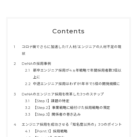
Contents
1
コロナ禍でさらに加速したIT人材/エンジニアの人材不足の現
状
2
DeNAの採用事例
2.1
新卒エンジニア採用が4ヵ年戦略で年間採用者数3倍以
上に
2.2
中途エンジニア採用はわずか1年半で5倍の開発規模に
3
DeNAのエンジニア採用を改革した3つのステップ
3.1
【Step.1】課題の特定
3.2
【Step.2】事業戦略に紐付けた採用戦略の策定
3.3
【Step.3】関係者の巻き込み
4
エンジニア採用を成功させる「知名度以外の」3つのポイント
4.1
【Point.1】採用戦略