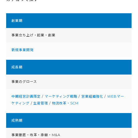
創業期
事業立ち上げ・起業・創業
新規事業開発
成⻑期
事業のグロース
中期経営計画策定
/
マーケティング戦略
/
営業組織強化
/
WEBマー
ケティング
/
生産管理
/
物流改革・SCM
成熟期
事業徹底・改⾰・承継・M&A