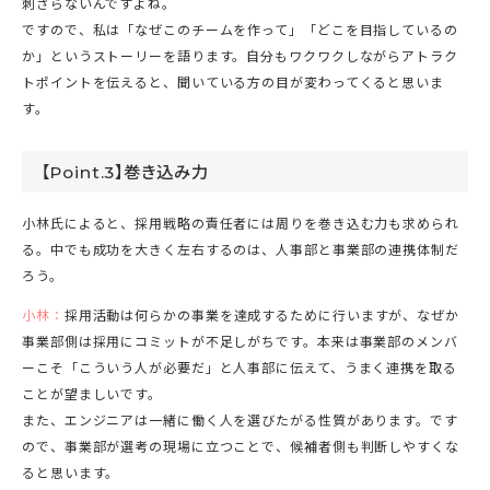
刺さらないんですよね。
ですので、私は「なぜこのチームを作って」「どこを目指しているの
か」というストーリーを語ります。自分もワクワクしながらアトラク
トポイントを伝えると、聞いている方の目が変わってくると思いま
す。
【Point.3】巻き込み力
小林氏によると、採用戦略の責任者には周りを巻き込む力も求められ
る。中でも成功を大きく左右するのは、人事部と事業部の連携体制だ
ろう。
小林：
採用活動は何らかの事業を達成するために行いますが、なぜか
事業部側は採用にコミットが不足しがちです。本来は事業部のメンバ
ーこそ「こういう人が必要だ」と人事部に伝えて、うまく連携を取る
ことが望ましいです。
また、エンジニアは一緒に働く人を選びたがる性質があります。です
ので、事業部が選考の現場に立つことで、候補者側も判断しやすくな
ると思います。