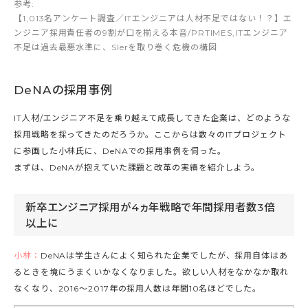
参考:
【1,013名アンケート調査／ITエンジニアは人材不足ではない！？】エ
ンジニア採用責任者の9割が口を揃える本音/PRTIMES
,
ITエンジニア
不足は過去最悪水準に、SIerを取り巻く危機の構図
DeNAの採用事例
IT人材/エンジニア不足を乗り越えて成長してきた企業は、どのような
採用戦略を採ってきたのだろうか。ここからは数々のITプロジェクト
に参画した小林氏に、DeNAでの採用事例を伺った。
まずは、DeNAが抱えていた課題と改革の実績を紹介しよう。
新卒エンジニア採用が4ヵ年戦略で年間採用者数3倍
以上に
小林：
DeNAは学生さんによく知られた企業でしたが、採用自体はあ
るときを境にうまくいかなくなりました。欲しい人材をなかなか取れ
なくなり、2016～2017年の採用人数は年間10名ほどでした。