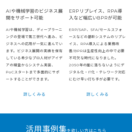
AIや機械学習のビジネス展
ERPリプレイス、RPA導
開をサポート可能
入など幅広いBPRが可能
AIや機械学習は、ディープラーニ
ERP/SAP、SFA/セールスフォ
ングの登場で第三世代へ進み、ビ
ースなどの基幹システムのリプレ
ジネスへの応用が一気に進んでい
イス、RPA導入による業務改
ます。ビジネス展開の実績を保有
善/BPRは生産性向上の中で必要
している希少なプロ人材がアイデ
不可欠な時代になりました。
アの精査からシステム実装、
2050年の崖に落ちないようにデ
PoCスタートまで多面的にサポ
ジタル化・IT化・テレワーク対応
ートすることができます。
にむけ早い打ち手が必要です。
詳しくみる
詳しくみる
活用事例集
を欲しい方はこちら