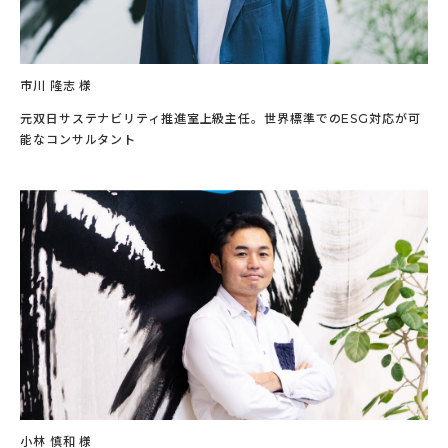
市川 隆志 様
元双日サステナビリティ推進室上級主任。世界標準でのESG対応が可
能なコンサルタント
小林 慎和 様