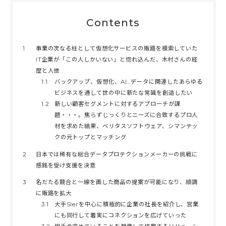
Contents
1
事業の次なる柱として仮想化サービスの販路を模索していた
IT企業が「この人しかいない」と惚れ込んだ、木村さんの経
歴と人徳
1.1
バックアップ、仮想化、AI…データに関連したあらゆる
ビジネスを通して世の中に新たな常識を創造したい
1.2
新しい顧客セグメントに対するアプローチが課
題・・・。焦らずじっくりとニーズに合致するプロ人
材を求めた結果、ベリタスソフトウェア、シマンテッ
クの元トップとマッチング
2
日本では稀有な総合データプロテクションメーカーの挑戦に
感銘を受け支援を決意
3
名だたる競合と一線を画した商品の提案が可能になり、順調
に販路を拡大
3.1
大手SIerを中心に積極的に企業の社長を紹介し、営業
にも同行して着実にコネクションを広げていった