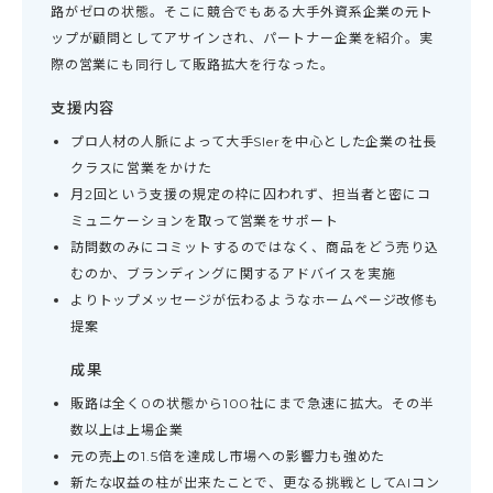
路がゼロの状態。そこに競合でもある大手外資系企業の元ト
ップが顧問としてアサインされ、パートナー企業を紹介。実
際の営業にも同行して販路拡大を行なった。
支援内容
プロ人材の人脈によって大手SIerを中心とした企業の社長
クラスに営業をかけた
月2回という支援の規定の枠に囚われず、担当者と密にコ
ミュニケーションを取って営業をサポート
訪問数のみにコミットするのではなく、商品をどう売り込
むのか、ブランディングに関するアドバイスを実施
よりトップメッセージが伝わるようなホームページ改修も
提案
成果
販路は全く0の状態から100社にまで急速に拡大。その半
数以上は上場企業
元の売上の1.5倍を達成し市場への影響力も強めた
新たな収益の柱が出来たことで、更なる挑戦としてAIコン