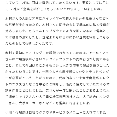
していて、2日に1回はお電話していたと思います。要望としては月に
1、２社ほど企業を紹介してもらいたいとお伝えしていましたね。
木村さんの人脈は非常にハイレイヤーで超大手SIerの社長さんなどへ
の営業が多かったため、木村さんも同行のもとで基本的に私と役員が
対応しました。もちろんトップダウンのような形になるので営業とし
ては最高の形でしたし、想定よりもはるかに多い企業を紹介してもら
えたのもとても嬉しかったです。
木村：最初にヒアリングした段階でわかっていたのは、アール・アイ
さんは市場規模が小さいバックアップソフトの売れ行きが好調である
こと、そして今回はそこからもう少し大きな市場の製品を売り出した
かったということです。一回り大きな規模感のSIerやクラウドベンダ
ーが必要だということだったので、代表的なSIerや大手商社系エレク
トロニクスさんなどを中心にご紹介し、販売に協力していただける体
制を作ることにしました。皆さんが一度は聞いたことがあるような大
手通信キャリアさんや大手電気機器専門商社さん、大手総合ITベンダ
ーさん、大手メーカーさんなどにも営業に行きましたよ。
小川：代理店は自社のクラウドサービスのメニューに入れてくれた