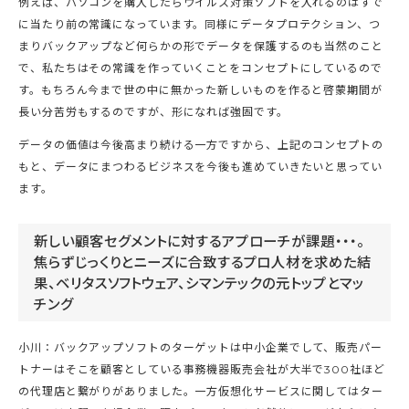
例えば、パソコンを購入したらウイルス対策ソフトを入れるのはすで
に当たり前の常識になっています。同様にデータプロテクション、つ
まりバックアップなど何らかの形でデータを保護するのも当然のこと
で、私たちはその常識を作っていくことをコンセプトにしているので
す。もちろん今まで世の中に無かった新しいものを作ると啓蒙期間が
長い分苦労もするのですが、形になれば強固です。
データの価値は今後高まり続ける一方ですから、上記のコンセプトの
もと、データにまつわるビジネスを今後も進めていきたいと思ってい
ます。
新しい顧客セグメントに対するアプローチが課題・・・。
焦らずじっくりとニーズに合致するプロ人材を求めた結
果、ベリタスソフトウェア、シマンテックの元トップとマッ
チング
小川：バックアップソフトのターゲットは中小企業でして、販売パー
トナーはそこを顧客としている事務機器販売会社が大半で300社ほど
の代理店と繋がりがありました。一方仮想化サービスに関してはター