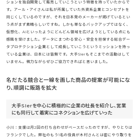
ションを独自開発して販売していこうという特徴を持っていたからで
す。アール・アイさんは私が所属していた外資系企業とコンセプトを
同じくしているのですが、それを日本発のメーカーが掲げているとい
う点がまず素晴らしいですね。しかも単なるバックアップではなく、
仮想化、AIといったようにどんどん領域を広げようとしている点にも
感銘を受けました。データにまつわる安心・安全を担保する総合デー
タプロテクション企業として成長していこうというミッションを持っ
ている企業は、日本には皆無です。大手SIerもそこまでの活動はして
いません。微力ながらぜひご協力できればと思いました。
名だたる競合と一線を画した商品の提案が可能にな
り、順調に販路を拡大
大手SIerを中心に積極的に企業の社長を紹介し、営業
にも同行して着実にコネクションを広げていった
小川：支援は月2回の打ち合わせがベースだったのですが、やりとりは
フランクでした。弊社のもう1名の役員が木村さんとは密にやり取りを