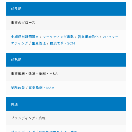
成⻑期
事業のグロース
中期経営計画策定
/
マーケティング戦略
/
営業組織強化
/
WEBマー
ケティング
/
生産管理
/
物流改革・SCM
成熟期
事業徹底・改⾰・承継・M&A
業務改善
/
事業承継・M&A
共通
ブランディング・広報