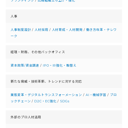
ブランディング
/
広報組織立ち上げ・強化
人事
人事制度設計
/
人材採用
/
人材育成・人材開発
/
働き方改革・テレワ
ーク
経理・財務、
その他バックオフィス
資本政策/資金調達
/
IPO・IR強化・鞍替え
新たな脅威・技術革新、
トレンドに対する対応
業態変革・デジタルトランスフォーメーション
/
AI・機械学習
/
ブロ
ックチェーン
/
D2C・EC強化
/
SDGs
外部のプロ人材活用