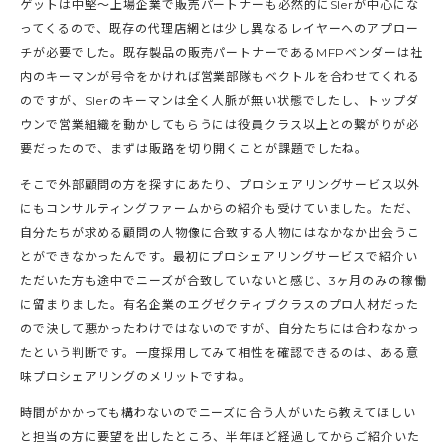
ゲットは中堅〜上場企業で販売パートナーも必然的にSIerが中心にな
ってくるので、既存の代理店網とは少し異なるレイヤーへのアプロー
チが必要でした。既存製品の販売パートナーであるMFPベンダーは社
内のキーマンが号令をかければ営業部隊もベクトルを合わせてくれる
のですが、SIerのキーマンは全く人脈が無い状態でしたし、トップダ
ウンで営業組織を動かしてもらうには役員クラス以上との繋がりが必
要だったので、まずは販路を切り開くことが課題でしたね。
そこで外部顧問の方を探すにあたり、プロシェアリングサービス以外
にもコンサルティングファームからの紹介も受けていました。ただ、
自分たちが求める顧問の人物像に合致する人物にはなかなか出会うこ
とができなかったんです。最初にプロシェアリングサービスで紹介い
ただいた方も途中でニーズが合致していないと感じ、3ヶ月のみの稼働
に留まりました。有名企業のエグゼクティブクラスのプロ人材だった
ので決して悪かったわけではないのですが、自分たちには合わなかっ
たという判断です。一度採用してみて相性を確認できるのは、ある意
味プロシェアリングのメリットですね。
時間がかかっても構わないのでニーズに合う人がいたら教えてほしい
と担当の方に要望を出したところ、半年ほど経過してからご紹介いた