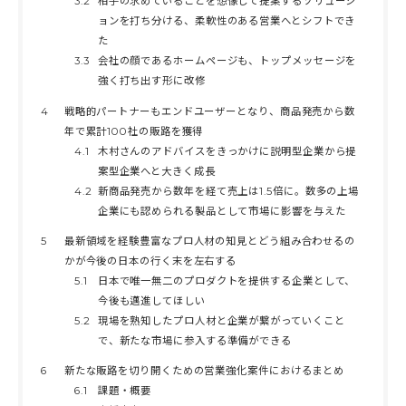
3.2
相手の求めていることを想像して提案するソリューシ
ョンを打ち分ける、柔軟性のある営業へとシフトでき
た
3.3
会社の顔であるホームページも、トップメッセージを
強く打ち出す形に改修
4
戦略的パートナーもエンドユーザーとなり、商品発売から数
年で累計100社の販路を獲得
4.1
木村さんのアドバイスをきっかけに説明型企業から提
案型企業へと大きく成長
4.2
新商品発売から数年を経て売上は1.5倍に。数多の上場
企業にも認められる製品として市場に影響を与えた
5
最新領域を経験豊富なプロ人材の知見とどう組み合わせるの
かが今後の日本の行く末を左右する
5.1
日本で唯一無二のプロダクトを提供する企業として、
今後も邁進してほしい
5.2
現場を熟知したプロ人材と企業が繋がっていくこと
で、新たな市場に参入する準備ができる
6
新たな販路を切り開くための営業強化案件におけるまとめ
6.1
課題・概要