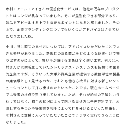
木村：アール・アイさんの仮想化サービスは、他社の既存のプロダク
トとはレンジが異なっていました。そこが差別化できる部分であり、
製品をアピールする上でも重要なポイントになると感じました。その
上で、企業ブランディングについてもいくつかアドバイスはさせてい
ただきましたね。
小川：特に商品の見せ方については、アドバイスいただいたことで大
きな発見がありました。新規性のある商品をどのような位置付けで売
り出すのかによって、買い手が受ける印象は全く違います。例えば木
村さんが以前所属していたシトリックス・システムズも仮想化の世界
的企業ですが、そういった大手外資系企業が提供する数億単位の製品
の廉価版として見せるのか、それとも働き方改革に対する新しいソリ
ューションとして打ち出すのかといったことです。現在ホームページ
では後者の視点で売り出しています。ただ、それが絶対の正解という
わけではなく、相手の状況によって刺さる見せ方は千差万別です。お
渡しするチラシや提案書を相手によって打ち分けるといった施策も、
木村さんに支援に入っていただいたことでようやく実行できるように
なりました。