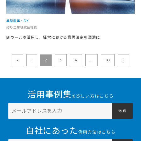
業態変革・DX
岐阜工業株式会社様
BIツールを活用し、経営における意思決定を潤滑に
«
1
2
3
4
…
10
»
活用事例集
を欲しい方はこちら
送 信
自社にあった
活用方法はこちら