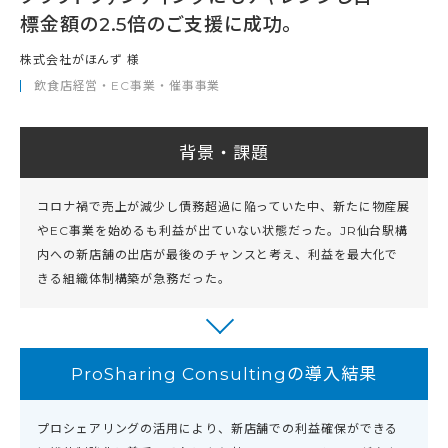
標金額の2.5倍のご支援に成功。
株式会社がほんず 様
飲食店経営・EC事業・催事事業
背景・課題
コロナ禍で売上が減少し債務超過に陥っていた中、新たに物産展
やEC事業を始めるも利益が出ていない状態だった。JR仙台駅構
内への新店舗の出店が最後のチャンスと考え、利益を最大化で
きる組織体制構築が急務だった。
ProSharing Consultingの導入結果
プロシェアリングの活用により、新店舗での利益確保ができる