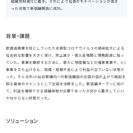
組織体制強化に着手。それにより社員のモチベーションが高ま
った状態で新店舗開店に成功。
背景・課題
飲食店事業を柱としていたため新型コロナウイルスの感染拡大による
社会的な影響を大きく受け、売上減少・借入金増額と債務超過に陥っ
ていた。事業を継続するために、新たに物産展などの催事事業や、EC
事業を立ち上げるも、知識・経験不足により利益が出ていない状態だ
った。そんな中JR仙台駅構内への新店舗店の出店の話が上がり再起を
図る最後のチャンスとして出店を決断をした。新店舗オープンに向け
て、利益を確保できる店舗体制が必要であったが何から着手していい
か分からない状態だった。
ソリューション