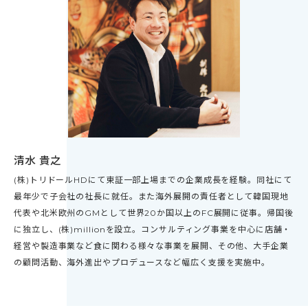
清水 貴之
(株)トリドールHDにて東証一部上場までの企業成長を経験。同社にて
最年少で子会社の社長に就任。また海外展開の責任者として韓国現地
代表や北米欧州のGMとして世界20か国以上のFC展開に従事。帰国後
に独立し、(株)millionを設立。コンサルティング事業を中心に店舗・
経営や製造事業など食に関わる様々な事業を展開、その他、大手企業
の顧問活動、海外進出やプロデュースなど幅広く支援を実施中。