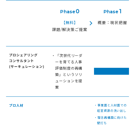
0
1
Phase
Phase
【無料】
概要：現状把握
課題/解決策ご提案
プロシェアリング
・「次世代リーダ
コンサルタント
ーを育てる人事
(サーキュレーション)
評価制度の再構
築」というソリ
ューションを提
案
プロ人材
・事業面と人材面での
経営資源の洗い出し
・理念再構築に向けた
壁打ち