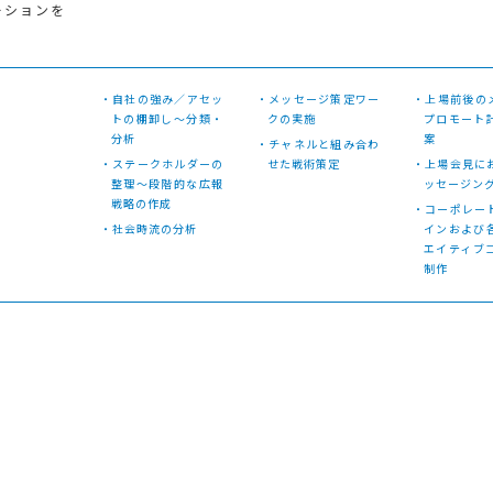
ーションを
・自社の強み／アセッ
・メッセージ策定ワー
・上場前後の
トの棚卸し〜分類・
クの実施
プロモート
分析
案
・チャネルと組み合わ
・ステークホルダーの
せた戦術策定
・上場会見に
整理〜段階的な広報
ッセージン
戦略の作成
・コーポレー
・社会時流の分析
インおよび
エイティブ
制作