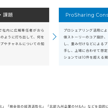
・課題
ProSharing Co
で社内に広報専任者がおら
プロシェアリング活用によ
どのように打ち出して、何を
値ストーリーのコア設計、
ップやチャネルについての知
し、重み付けなどによるブ
手し、上場に合わせて想定
ションでは10件を超える
化」「県全体の経済活性化」「北部九州企業のM&A」などを目的