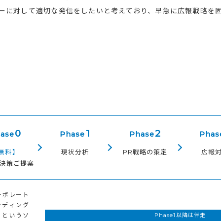
ーに対して適切な発信をしたいと考えており、早急に広報戦略を
0
1
2
ase
Phase
Phase
Phas
無料】
現状分析
PR戦略の策定
広報
解決策ご提案
ーポレート
ンディング
」というソ
Phase1以降は伴走