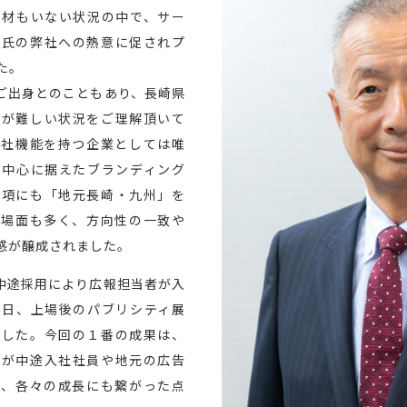
人材もいない状況の中で、サー
崎氏の弊社への熱意に促されプ
た。
ご出身とのこともあり、長崎県
用が難しい状況をご理解頂いて
本社機能を持つ企業としては唯
を中心に据えたブランディング
事項にも「地元長崎・九州」を
る場面も多く、方向性の一致や
感が醸成されました。
中途採用により広報担当者が入
場日、上場後のパブリシティ展
ました。今回の１番の成果は、
ウが中途入社社員や地元の広告
き、各々の成長にも繋がった点