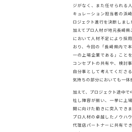
ジがなく、また任せられる
キュレーション担当者の浜
ロジェクト進行を決断しまし
加えてプロ人材が地元長崎県
において人材不足により採
おり、今回の「長崎県内で
一の上場企業である」こと
コンセプトの共有や、検討
自分事として考えてくださ
気持ちの部分においても一体
加えて、プロジェクト途中で
社し陣容が揃い、一挙に上
開に向けた動きに突入でき
プロ人材の卓越したノウハ
代理店パートナーに共有で