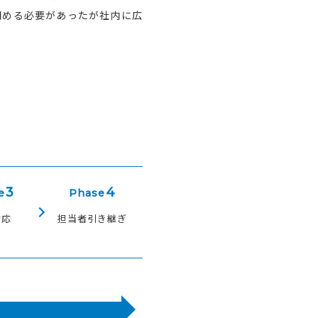
固める必要があったが社内に広
3
4
e
Phase
対応
担当者引き継ぎ