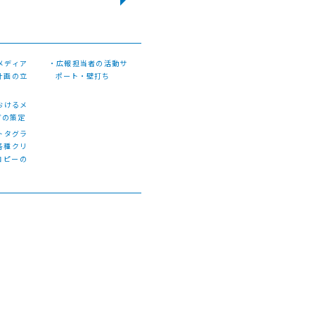
メディア
・広報担当者の活動サ
計画の立
ポート・壁打ち
おけるメ
グの策定
トタグラ
各種クリ
コピーの