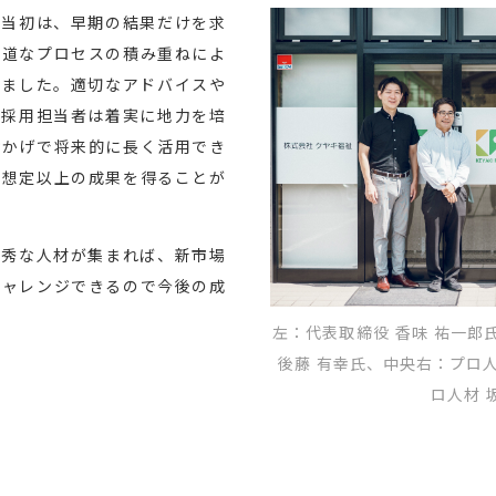
、当初は、早期の結果だけを求
地道なプロセスの積み重ねによ
しました。適切なアドバイスや
の採用担当者は着実に地力を培
おかげで将来的に長く活用でき
、想定以上の成果を得ることが
優秀な人材が集まれば、新市場
チャレンジできるので今後の成
左：代表取締役 香味 祐一郎
後藤 有幸氏、中央右：プロ人
ロ人材 