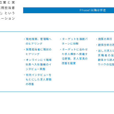
立案と実
採用担当者
Phase1以降は伴走
成」という
ューション
案
・現地視察、管理職へ
・ターゲットを複数パ
・施策の実行
のヒアリング
ターンに分解
・数値分析の
・採用担当者に現状の
・ターゲットに合わせ
・出した求人
ヒアリング
た求人媒体へ掲載す
求職者の
る原稿、求人写真の
・オンラインにて現場
数値から読
改善を提案
社員へ入社動機のイ
ウハウの伝
ンタビュー実施
・社内インタビューを
もとにした求人原稿
の改善