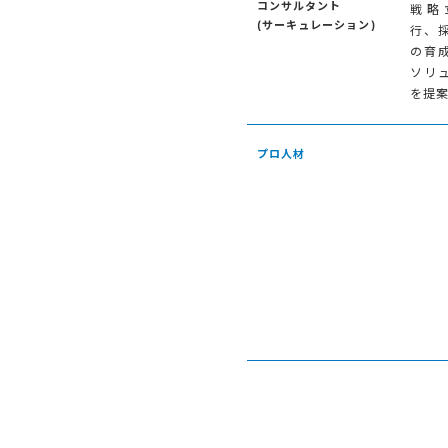
コンサルタント
戦略
(サーキュレーション)
行、
の育
ソリ
を提
プロ人材