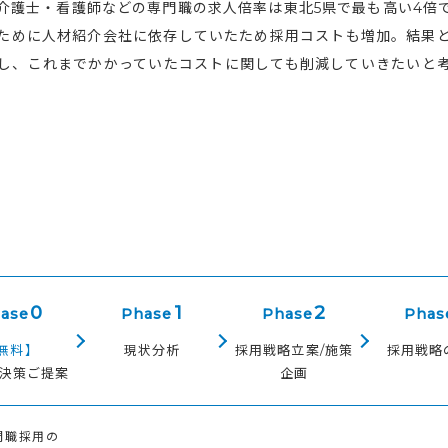
介護士・看護師などの専門職の求人倍率は東北5県で最も高い4倍
ために人材紹介会社に依存していたため採用コストも増加。結果
し、これまでかかっていたコストに関しても削減していきたいと
0
1
2
ase
Phase
Phase
Phas
無料】
現状分析
採用戦略立案/施策
採用戦略
解決策ご提案
企画
門職採用の