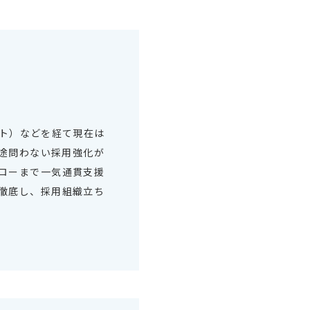
ート）などを経て現在は
/中途問わない採用強化が
ローまで一気通貫支援
徹底し、採用組織立ち