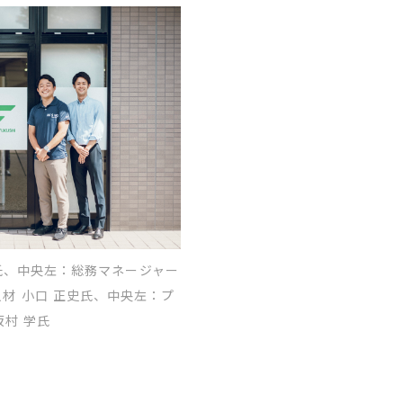
氏、中央左：総務マネージャー
材 小口 正史氏、中央左：プ
坂村 学氏