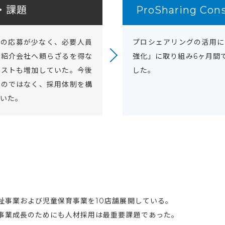
・課題
ProSharing Co
接の応募が少なく、必要人員
プロシェアリングの活用に
材紹介会社へ頼らざるを得な
強化」に取り組み6ヶ月間
コストも増加していた。今後
した。
るのではなく、採用体制を構
いた。
祉事業および児童保育事業を10店舗展開している。
事業成長のためにも人材採用は最重要課題であった。