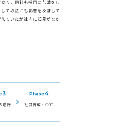
であり、同社も採用に苦戦をし
として収益にも影響を及ぼして
考えていたが社内に知見がなか
3
4
e
Phase
の遂行
社員育成・OJT