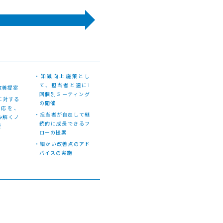
・知識向上施策とし
て、担当者と週に1
改善提案
回個別ミーティング
に対する
の開催
反応を、
・担当者が自走して継
み解くノ
続的に成長できるフ
授
ローの提案
・細かい改善点のアド
バイスの実施