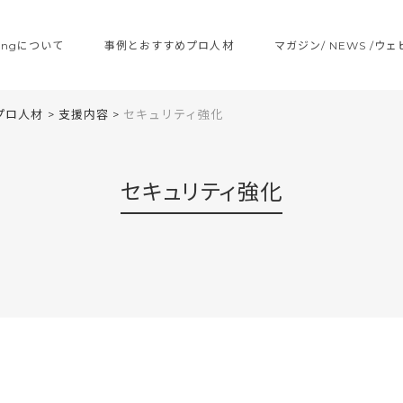
ltingについて
事例とおすすめプロ人材
マガジン/ NEWS /ウ
プロ人材
>
支援内容
>
セキュリティ強化
セキュリティ強化