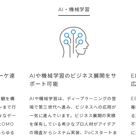
AI・機械学習
ーケ連
AIや機械学習のビジネス展開をサ
E
ポート可能
広
界観を構
AIや機械学習は、ディープラーニングの登
E
ンまで行
場で第三世代へ進み、ビジネスへの応用が
基
々なデー
一気に進んでいます。ビジネス展開の実績
る
たOMO
を保有している希少なプロ人材がアイデア
不
あらゆる
の精査からシステム実装、PoCスタートま
に