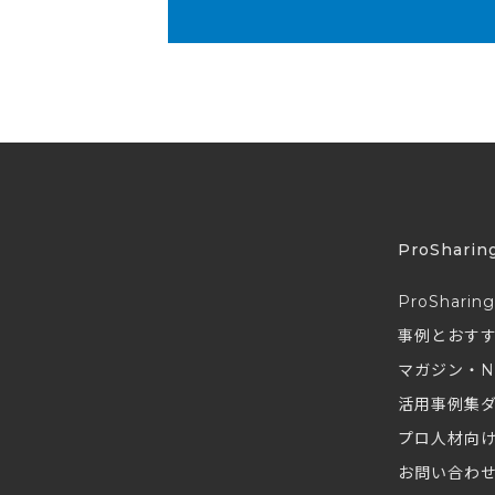
ProSharin
ProSharin
事例とおす
マガジン・N
活用事例集
プロ人材向
お問い合わ