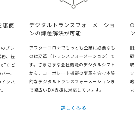
デジタルトランスフォーメーショ
用を駆使
ンの課題解決が可能
アフターコロナでもっとも企業に必要なも
旧
アのブレ
のは変革（トランスフォーメーション）で
駆
業務、経
す。さまざまな会社機能のデジタルシフト
取
oTなど
から、コーポレート機能の変革を含む本質
ッ
カバー。
的なデジタルトランスフォーメーションま
略
のインハ
で幅広いDX支援に対応しています。
ま
す。
詳しくみる