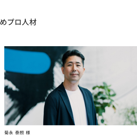
すめプロ人材
菊永 泰照 様