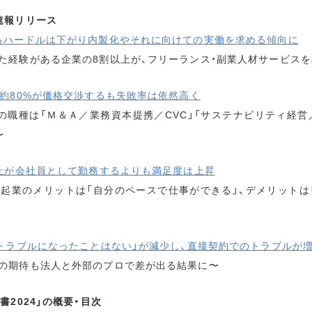
速報リリース
るハードルは下がり内製化やそれに向けての実働を求める傾向に
た経験がある企業の8割以上が、フリーランス・副業人材サービス
約80%が価格交渉するも失敗率は依然高く
上の職種は「Ｍ＆Ａ／業務資本提携／CVC」「サステナビリティ経営
〜
以上が会社員として勤務するよりも満足度は上昇
・起業のメリットは「自分のペースで仕事ができる」、デメリットは
、トラブルになったことはない」が減少し、直接契約でのトラブルが
の期待も法人と外部のプロで差が出る結果に〜
書2024」の概要・目次