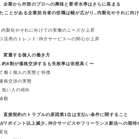
r01 企業から外部のプロへの興味と要求水準はさらに高まる
たことがある企業担当者の役職は幅が広がり、内製化やそれに向
託：内製化やそれに向けての実働のニーズが上昇
プロ活用のトレンド：仲介サービスへの関心が上昇
02 変遷する個人の働き方
、約8割が価格交渉するも失敗率は依然高く〜
して働く個人の実態と特徴
と価格交渉の実態
人、低い人の傾向
価値観
r03 直接契約のトラブルの原因第1位は支払い条件に関すること
」が7ポイント以上減少、仲介サービスやフリーランス新法への期待
の変化