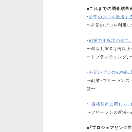
■これまでの調査結果
・
外部のプロを活用す
〜外部のプロを利用し
・
副業で年収増の傾向、
〜年収1,000万円以
ートブランディング」
・
外部のプロの60%
〜副業・フリーランス
答〜
・
「直接契約に関して
〜フリーランス新法へ
■「プロシェアリング白