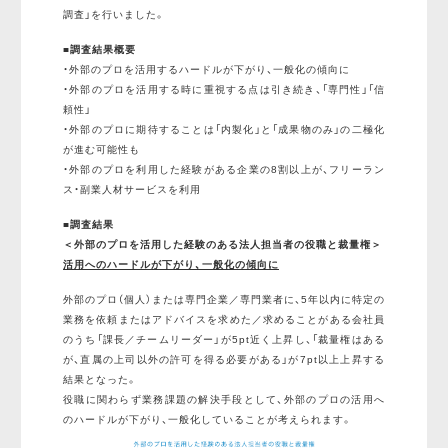
調査」を行いました。
■調査結果概要
・外部のプロを活用するハードルが下がり、一般化の傾向に
・外部のプロを活用する時に重視する点は引き続き、「専門性」「信
頼性」
・外部のプロに期待することは「内製化」と「成果物のみ」の二極化
が進む可能性も
・外部のプロを利用した経験がある企業の8割以上が、フリーラン
ス・副業人材サービスを利用
■調査結果
＜外部のプロを活用した経験のある法人担当者の役職と裁量権＞
活用へのハードルが下がり、一般化の傾向に
外部のプロ（個人）または専門企業／専門業者に、5年以内に特定の
業務を依頼またはアドバイスを求めた／求めることがある会社員
のうち「課長／チームリーダー」が5pt近く上昇し、「裁量権はある
が、直属の上司以外の許可を得る必要がある」が7pt以上上昇する
結果となった。
役職に関わらず業務課題の解決手段として、外部のプロの活用へ
のハードルが下がり、一般化していることが考えられます。