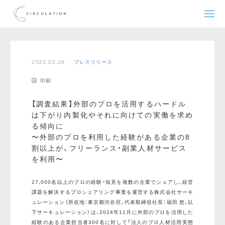
2025.02.28
プレスリリース
印刷
【調査結果】外部のプロを活用するハードル
は下がり内製化やそれに向けての実働を求め
る傾向に
〜外部のプロを利用した経験がある企業の8
割以上が、フリーランス・副業人材サービス
を利用〜
27,000名以上のプロの経験・知見を複数の企業でシェアし、経営
課題を解決するプロシェアリング事業を運営する株式会社サーキ
ュレーション（所在地：東京都渋谷区、代表取締役社長：福田 悠、以
下サーキュレーション）は、2024年11月に外部のプロを活用した
経験のある企業担当者300名に対して「法人のプロ人材活用実態