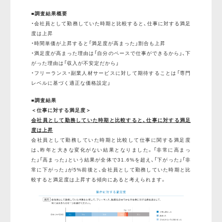
■調査結果概要
・会社員として勤務していた時期と比較すると、仕事に対する満足
度は上昇
・時間単価が上昇すると「満足度が高まった」割合も上昇
・満足度が高まった理由は「自分のペースで仕事ができるから」、下
がった理由は「収入が不安定だから」
・フリーランス・副業人材サービスに対して期待することは「専門
レベルに基づく適正な価格設定」
■調査結果
＜仕事に対する満足度＞
会社員として勤務していた時期と比較すると、仕事に対する満足
度は上昇
会社員として勤務していた時期と比較して仕事に関する満足度
は、昨年と大きな変化がない結果となりました。「非常に高まっ
た」「高まった」という結果が全体で31.6%を超え、「下がった」「非
常に下がった」が5%前後と、会社員として勤務していた時期と比
較すると満足度は上昇する傾向にあると考えられます。