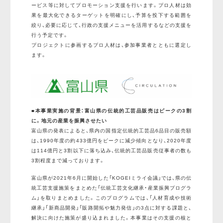
ービス等に対してプロモーション支援を行います。プロ人材は効
果を最大化できるターゲットを明確にし、予算を投下する範囲を
絞り、必要に応じて、行政の支援メニューを活用するなどの支援を
行う予定です。
プロジェクトに参画するプロ人材は、参加事業者とともに選定し
ます。
■本事業実施の背景：富山県の伝統的工芸品販売はピークの3割
に。地元の産業を振興させたい
富山県の発表によると、県内の国指定伝統的工芸品6品目の販売額
は、1990年度の約433億円をピークに減少傾向となり、2020年度
は114億円と3割以下に落ち込み、伝統的工芸品販売従事者の数も
3割程度まで減っております。
富山県が2021年6月に開始した「KOGEIミライ会議」では、県の伝
統工芸支援施策をまとめた「伝統工芸文化継承・産業振興プログラ
ム」を取りまとめました。このプログラムでは、「人材育成や技術
継承」「新商品開発」「販路開拓や魅力発信」の3点に対する課題と、
解決に向けた施策が盛り込まれました。本事業はその支援の核と