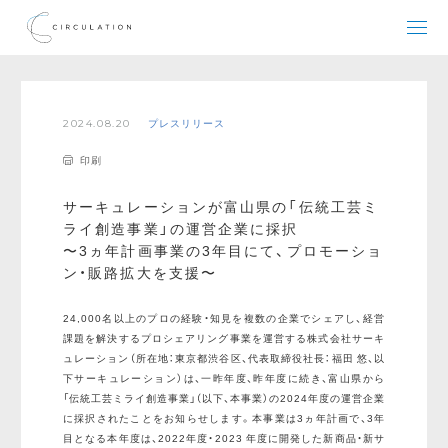
2024.08.20
プレスリリース
印刷
サーキュレーションが富山県の「伝統工芸ミ
ライ創造事業」の運営企業に採択
〜3ヵ年計画事業の3年目にて、プロモーショ
ン・販路拡大を支援〜
24,000名以上のプロの経験・知見を複数の企業でシェアし、経営
課題を解決するプロシェアリング事業を運営する株式会社サーキ
ュレーション（所在地：東京都渋谷区、代表取締役社長：福田 悠、以
下サーキュレーション）は、一昨年度、昨年度に続き、富山県から
「伝統工芸ミライ創造事業」（以下、本事業）の2024年度の運営企業
に採択されたことをお知らせします。本事業は3ヵ年計画で、3年
目となる本年度は、2022年度・2023 年度に開発した新商品・新サ